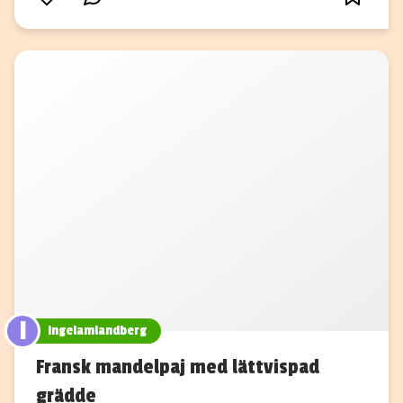
I
ingelamlandberg
Fransk mandelpaj med lättvispad
grädde