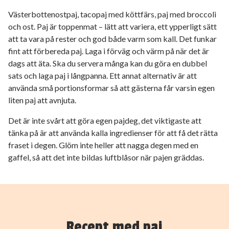
Västerbottenostpaj, tacopaj med köttfärs, paj med broccoli
och ost. Paj är toppenmat – lätt att variera, ett ypperligt sätt
att ta vara på rester och god både varm som kall. Det funkar
fint att förbereda paj. Laga i förväg och värm på när det är
dags att äta. Ska du servera många kan du göra en dubbel
sats och laga paj i långpanna. Ett annat alternativ är att
använda små portionsformar så att gästerna får varsin egen
liten paj att avnjuta.
Det är inte svårt att göra egen pajdeg, det viktigaste att
tänka på är att använda kalla ingredienser för att få det rätta
fraset i degen. Glöm inte heller att nagga degen med en
gaffel, så att det inte bildas luftblåsor när pajen gräddas.
Recept med paj