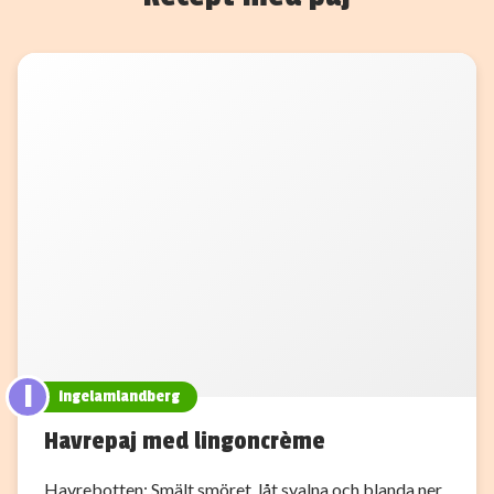
I
ingelamlandberg
Havrepaj med lingoncrème
Havrebotten: Smält smöret, låt svalna och blanda ner