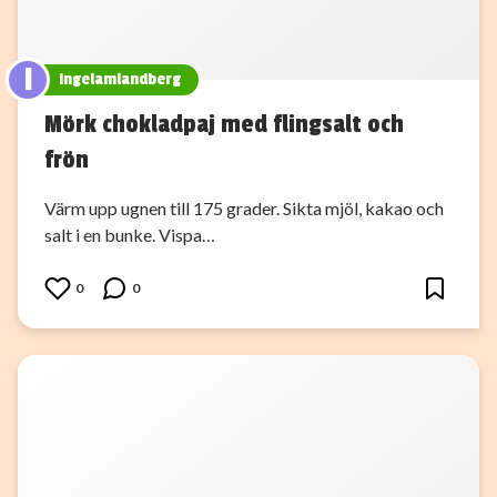
I
ingelamlandberg
Mörk chokladpaj med flingsalt och
frön
Värm upp ugnen till 175 grader. Sikta mjöl, kakao och
salt i en bunke. Vispa…
0
0