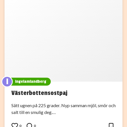
I
ingelamlandberg
Västerbottensostpaj
Sätt ugnen på 225 grader. Nyp samman mjöl, smör och
salt till en smulig deg.…
0
0