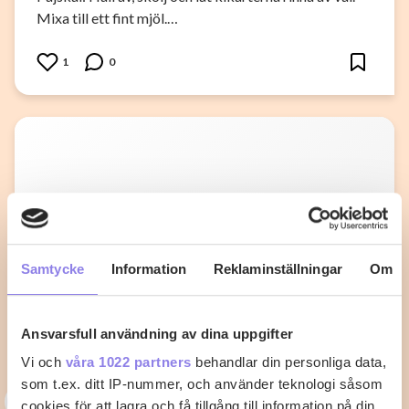
Mixa till ett fint mjöl.…
1
0
Samtycke
Information
Reklaminställningar
Om
Ansvarsfull användning av dina uppgifter
Vi och
våra 1022 partners
behandlar din personliga data,
som t.ex. ditt IP-nummer, och använder teknologi såsom
A
asaeon
cookies för att lagra och få tillgång till information på din