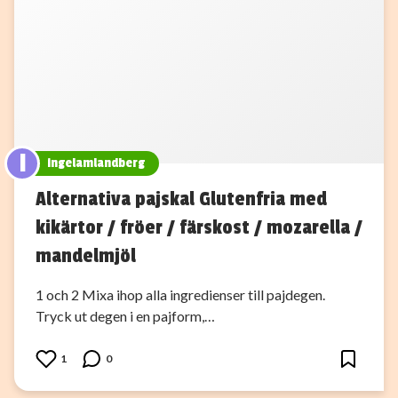
I
ingelamlandberg
Alternativa pajskal Glutenfria med
kikärtor / fröer / färskost / mozarella /
mandelmjöl
1 och 2 Mixa ihop alla ingredienser till pajdegen.
Tryck ut degen i en pajform,…
1
0