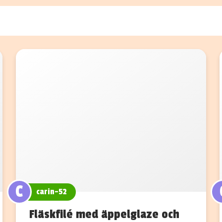
C
carin-52
Fläskfilé med äppelglaze och