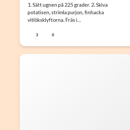
1. Sätt ugnen på 225 grader. 2. Skiva
potatisen, strimla pur­jon, finhacka
vitlöksklyftorna. Fräs i…
3
0