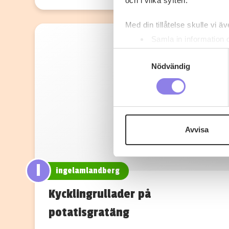
och i vilka syften.
Med din tillåtelse skulle vi äve
Samla in information 
Identifiera din enhet 
Samtyckesval
Ta reda på mer om hur dina pe
Nödvändig
eller dra tillbaka ditt samtyc
Denna webbplats innehåller
eller äldre. Genom att besöka
Avvisa
Vi använder enhetsidentifierar
sociala medier och analysera 
till de sociala medier och a
I
ingelamlandberg
med annan information som du 
Kycklingrullader på
potatisgratäng