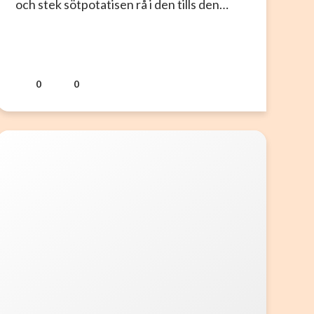
och stek sötpotatisen rå i den tills den…
0
0