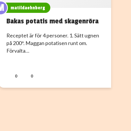
M
matildaehnberg
Bakas potatis med skagenröra
Receptet är för 4 personer. 1. Sätt ugnen
på 200°. Maggan potatisen runt om.
Förvalta…
0
0