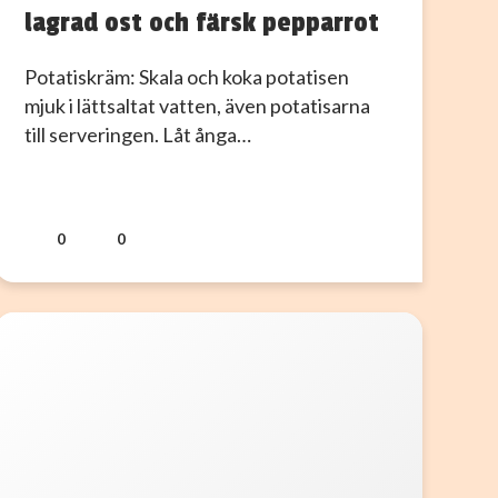
lagrad ost och färsk pepparrot
Potatiskräm: Skala och koka potatisen
mjuk i lättsaltat vatten, även potatisarna
till serveringen. Låt ånga…
0
0