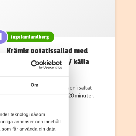
I
ingelamlandberg
Krämig potatissallad med
morötter och ärter / källa
recept.se
Om
1.Skrubba och koka potatisen i saltat
vatten tills de är mjuka, ca 20 minuter.
Låt…
änder teknologi såsom
rsonliga annonser och innehåll,
a som får använda din data
0
0