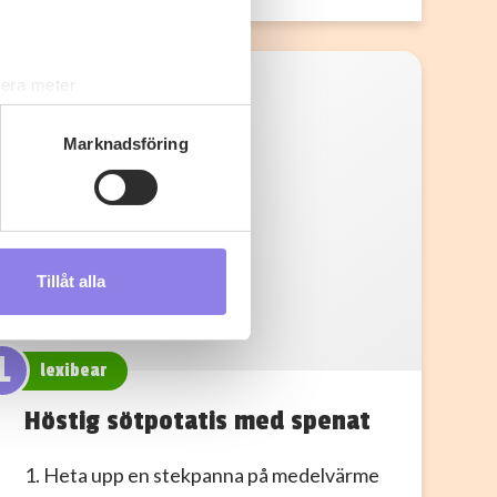
lera meter
ryck)
ljsektionen
. Du kan ändra
Marknadsföring
s måste du därför vara 25 år
Tillåt alla
andahålla funktioner för
n information från din enhet
 tur kombinera informationen
L
lexibear
deras tjänster.
Höstig sötpotatis med spenat
1. Heta upp en stekpanna på medelvärme