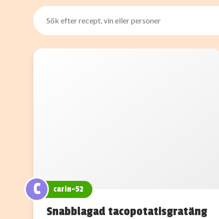
C
carin-52
Snabblagad tacopotatisgratäng