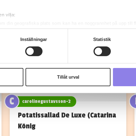
n vilja:
om din geografiska plats som kan ha en noggrannhet på upp till f
genom att aktivt skanna den för specifika kännetecken (fingeravt
rsonliga uppgifter behandlas och ställ in dina preferenser i
deta
Inställningar
Statistik
ke när som helst från cookie-förklaringen.
 information om alkoholdrycker.
För besök på denna webbplat
 webbplatsen intygar du att du är 25 år eller äldre.
Tillåt urval
e för att anpassa innehållet och annonserna till användarna, tillh
vår trafik. Vi vidarebefordrar även sådana identifierare och anna
nnons- och analysföretag som vi samarbetar med. Dessa kan i sin
C
carolinegustavsson-2
har tillhandahållit eller som de har samlat in när du har använt 
Potatissallad De Luxe (Catarina
König