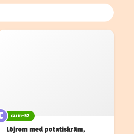
C
carin-52
Löjrom med potatiskräm,