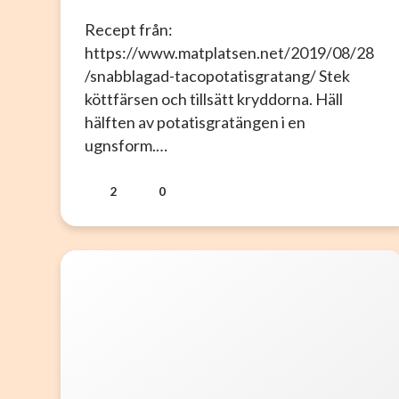
Recept från:
https://www.matplatsen.net/2019/08/28
/snabblagad-tacopotatisgratang/ Stek
köttfärsen och tillsätt kryddorna. Häll
hälften av potatisgratängen i en
ugnsform.…
2
0