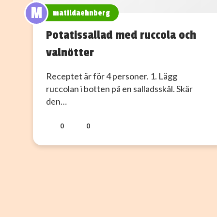
M
matildaehnberg
Potatissallad med ruccola och
valnötter
Receptet är för 4 personer. 1. Lägg
ruccolan i botten på en salladsskål. Skär
den…
0
0