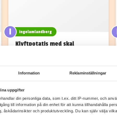
I
ingelamlandberg
Klyftpotatis med skal
Sätt ugnen på 225°C. Skär potatisen i
klyftor. Sprid ut på en plåt och blanda…
Information
Reklaminställningar
ina uppgifter
handlar din personliga data, som t.ex. ditt IP-nummer, och anv
illgång till information på din enhet för att kunna tillhandahålla pe
, åskådarinsikter och produktutveckling. Du kan själv välja vilk
0
0