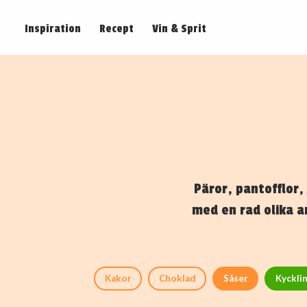
Inspiration
Recept
Vin & Sprit
Päror, pantofflor,
med en rad olika a
Kakor
Choklad
Såser
Kyckli