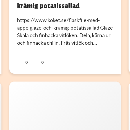
krämig potatissallad
https://www.koket.se/flaskfile-med-
appelglaze-och-kramig-potatissallad Glaze
Skala och finhacka vitlöken. Dela, kärna ur
och finhacka chilin. Fräs vitlök och…
0
0