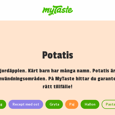
Potatis
 jordäpplen. Kärt barn har många namn. Potatis ä
nvändningsområden. På MyTaste hittar du garanter
rätt tillfälle!
ng
Recept med ost
Gryta
Paj
Hallon
Past