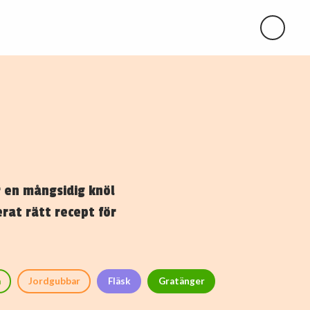
r en mångsidig knöl
at rätt recept för
a
Jordgubbar
Fläsk
Gratänger