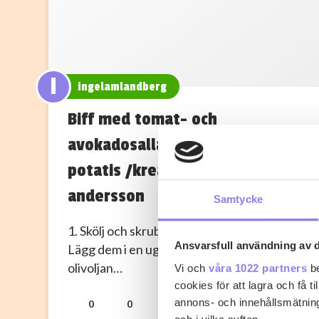
I
ingelamlandberg
Biff med tomat- och
avokadosallad och rostad
potatis /kreatör Kristina
andersson
Samtycke
1. Skölj och skrubba potatisarna ordentligt.
Ansvarsfull användning av d
Lägg dem i en ugnsfast form. Häll över
olivoljan…
Vi och
våra 1022 partners
be
cookies för att lagra och få t
annons- och innehållsmätning
0
0