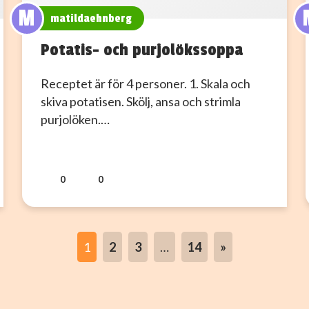
M
matildaehnberg
Potatis- och purjolökssoppa
Receptet är för 4 personer. 1. Skala och
skiva potatisen. Skölj, ansa och strimla
purjolöken.…
0
0
1
2
3
…
14
»