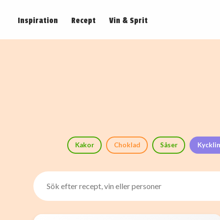
Inspiration
Recept
Vin & Sprit
Kakor
Choklad
Såser
Kyckli