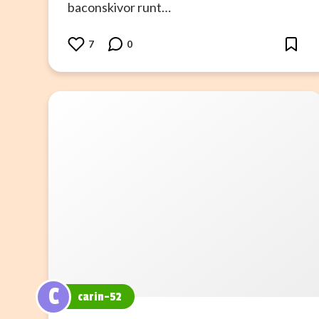
baconskivor runt…
7
0
C
carin-52