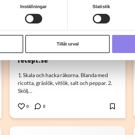
rsonliga uppgifter behandlas och ställ in dina preferenser i
deta
Inställningar
Statistik
ke när som helst från cookie-förklaringen.
I
ingelamlandberg
 information om alkoholdrycker.
För besök på denna webbplat
 webbplatsen intygar du att du är 25 år eller äldre.
Räkcannelloni med
Tillåt urval
gorgonzolasås / källa
e för att anpassa innehållet och annonserna till användarna, tillh
vår trafik. Vi vidarebefordrar även sådana identifierare och anna
recept.se
nnons- och analysföretag som vi samarbetar med. Dessa kan i sin
har tillhandahållit eller som de har samlat in när du har använt 
1. Skala och hacka räkorna. Blanda med
ricotta, gräslök, vitlök, salt och peppar. 2.
Skölj…
0
0