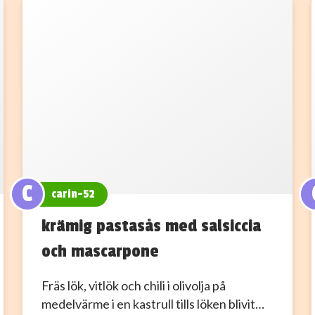
C
carin-52
krämig pastasås med salsiccia
och mascarpone
Fräs lök, vitlök och chili i olivolja på
medelvärme i en kastrull tills löken blivit…