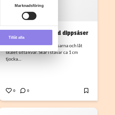
ljsektionen
. Du kan ändra
Marknadsföring
I
ingelamlandberg
s måste du därför vara 25 år
4 olika pommes med dippsåser
Tillåt alla
andahålla funktioner för
Potatis Skrubba bakpotatisarna och låt
n information från din enhet
skalet sitta kvar. Skär i stavar ca 1 cm
 tur kombinera informationen
tjocka…
deras tjänster.
0
0