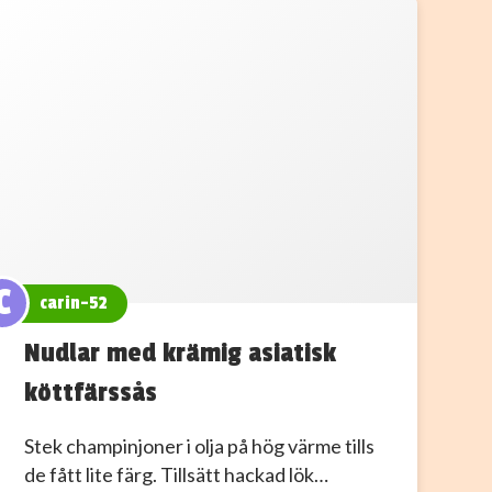
C
carin-52
Nudlar med krämig asiatisk
köttfärssås
Stek champinjoner i olja på hög värme tills
de fått lite färg. Tillsätt hackad lök…