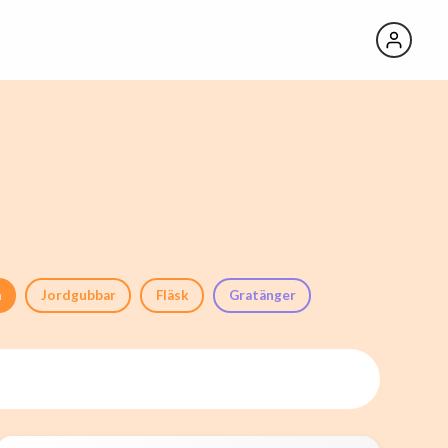
a
Jordgubbar
Fläsk
Gratänger