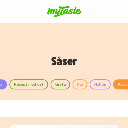
Såser
ng
Recept med ost
Gryta
Paj
Hallon
Past