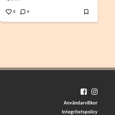
0
0
Användarvillkor
Integritetspolicy