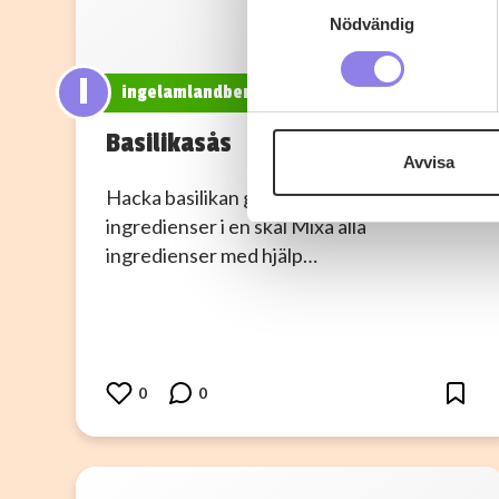
Ta reda på mer om hur dina pe
Nödvändig
eller dra tillbaka ditt samtyc
I
ingelamlandberg
Denna webbplats innehåller
eller äldre. Genom att besöka
Basilikasås
Avvisa
Vi använder enhetsidentifierar
Hacka basilikan grovt och häll alla
sociala medier och analysera 
ingredienser i en skål Mixa alla
till de sociala medier och a
ingredienser med hjälp…
med annan information som du 
0
0