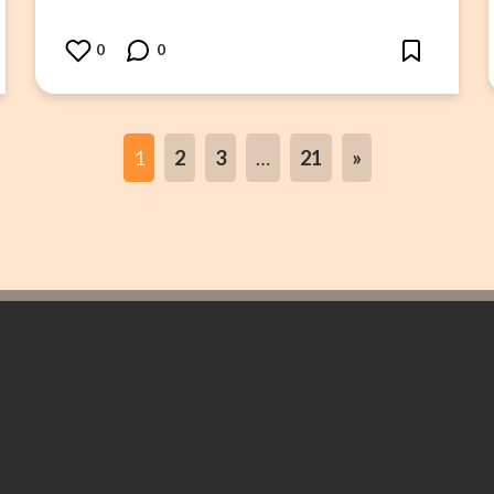
0
0
1
2
3
…
21
»