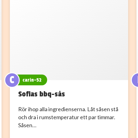
C
carin-52
Sofias bbq-sås
Rör ihop alla ingredienserna. Låt såsen stå
och dra i rumstemperatur ett par timmar.
Såsen…