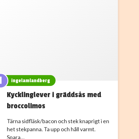
I
ingelamlandberg
Kycklinglever i gräddsås med
broccolimos
Tärna sidfläsk/bacon och stek knaprigt i en
het stekpanna. Ta upp och håll varmt.
Spara…