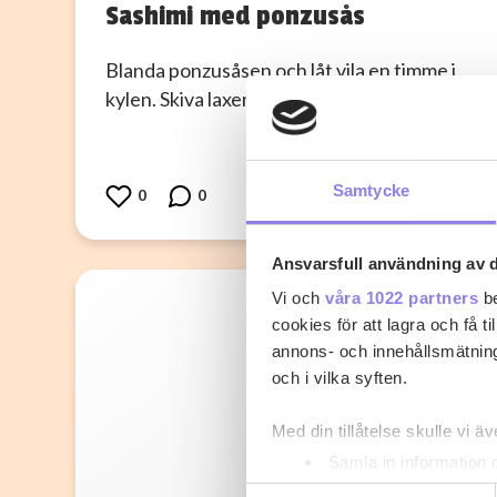
Sashimi med ponzusås
Blanda ponzusåsen och låt vila en timme i
kylen. Skiva laxen i ytterst tunna skivor.…
Samtycke
0
0
Ansvarsfull användning av d
Vi och
våra 1022 partners
be
cookies för att lagra och få t
annons- och innehållsmätning
och i vilka syften.
Med din tillåtelse skulle vi äve
Samla in information 
Identifiera din enhet 
Samtyckesval