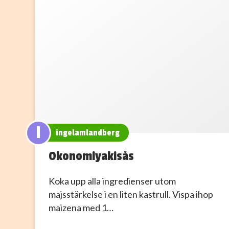
I
ingelamlandberg
Okonomiyakisås
Koka upp alla ingredienser utom
majsstärkelse i en liten kastrull. Vispa ihop
maizena med 1…