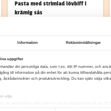
Pasta med strimlad lövbiff i
krämig sås
Saras favorit Pasta med lövbiff i krämig sås
– en pasta med riktigt smakrik och…
Information
Reklaminställningar
1
0
ina uppgifter
handlar din personliga data, som t.ex. ditt IP-nummer, och anv
illgång till information på din enhet för att kunna tillhandahålla pe
, åskådarinsikter och produktutveckling. Du kan själv välja vilk
n vilja:
om din geografiska plats som kan ha en noggrannhet på upp till f
genom att aktivt skanna den för specifika kännetecken (fingeravt