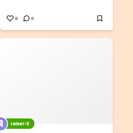
0
0
R
rainer-2