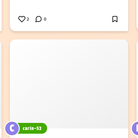
2
0
C
carin-52