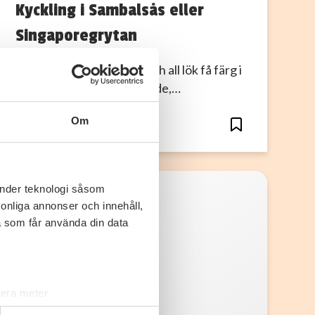
Kyckling i Sambalsås eller
Singaporegrytan
1. Låt kyckling, choritzo och all lök få färg i
stekpanna. 2. Häll på grädde,…
Om
3
0
änder teknologi såsom
rsonliga annonser och innehåll,
a som får använda din data
lera meter
ryck)