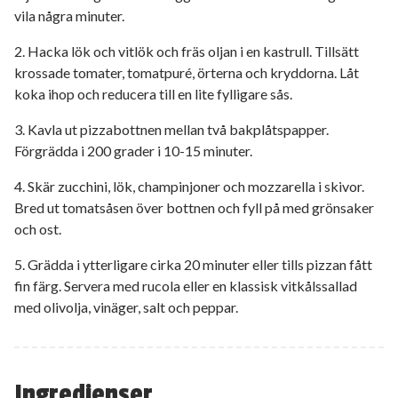
vila några minuter.
2. Hacka lök och vitlök och fräs oljan i en kastrull. Tillsätt
krossade tomater, tomatpuré, örterna och kryddorna. Låt
koka ihop och reducera till en lite fylligare sås.
3. Kavla ut pizzabottnen mellan två bakplåtspapper.
Förgrädda i 200 grader i 10-15 minuter.
4. Skär zucchini, lök, champinjoner och mozzarella i skivor.
Bred ut tomatsåsen över bottnen och fyll på med grönsaker
och ost.
5. Grädda i ytterligare cirka 20 minuter eller tills pizzan fått
fin färg. Servera med rucola eller en klassisk vitkålssallad
med olivolja, vinäger, salt och peppar.
Ingredienser