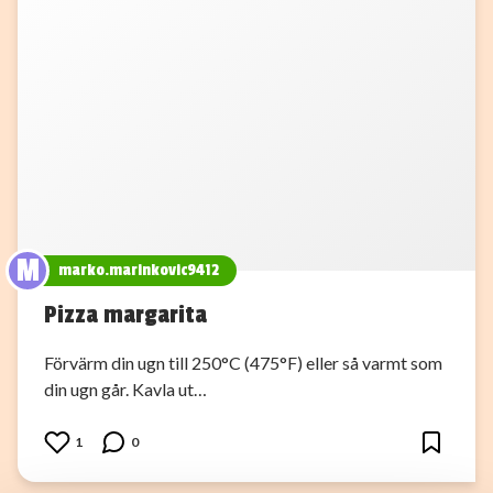
M
marko.marinkovic9412
Pizza margarita
Förvärm din ugn till 250°C (475°F) eller så varmt som
din ugn går. Kavla ut…
1
0