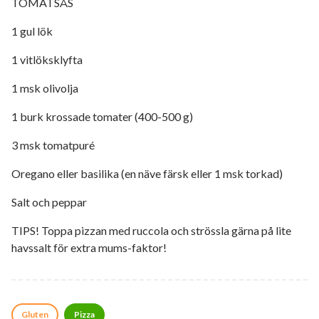
TOMATSÅS
1 gul lök
1 vitlöksklyfta
1 msk olivolja
1 burk krossade tomater (400-500 g)
3 msk tomatpuré
Oregano eller basilika (en näve färsk eller 1 msk torkad)
Salt och peppar
TIPS! Toppa pizzan med ruccola och strössla gärna på lite
havssalt för extra mums-faktor!
Gluten
Pizza