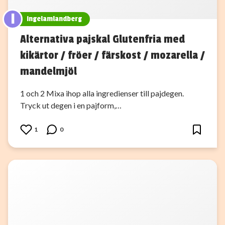
I
ingelamlandberg
Alternativa pajskal Glutenfria med
kikärtor / fröer / färskost / mozarella /
mandelmjöl
1 och 2 Mixa ihop alla ingredienser till pajdegen.
Tryck ut degen i en pajform,…
1
0