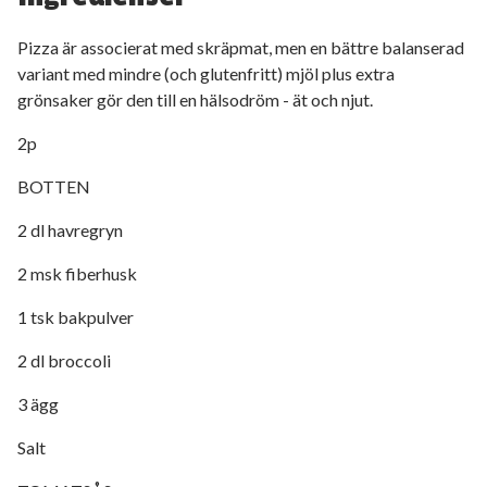
Pizza är associerat med skräpmat, men en bättre balanserad
variant med mindre (och glutenfritt) mjöl plus extra
grönsaker gör den till en hälsodröm - ät och njut.
2p
BOTTEN
2 dl havregryn
2 msk fiberhusk
1 tsk bakpulver
2 dl broccoli
3 ägg
Salt