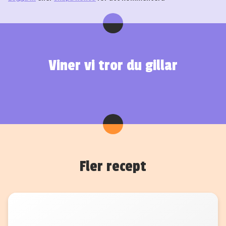
Viner vi tror du gillar
Fler recept