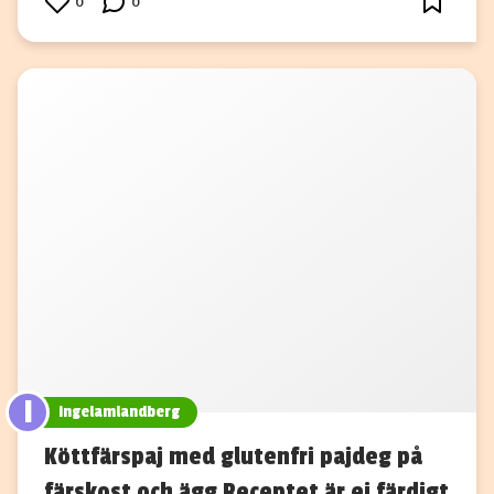
0
0
I
ingelamlandberg
Köttfärspaj med glutenfri pajdeg på
färskost och ägg Receptet är ej färdigt