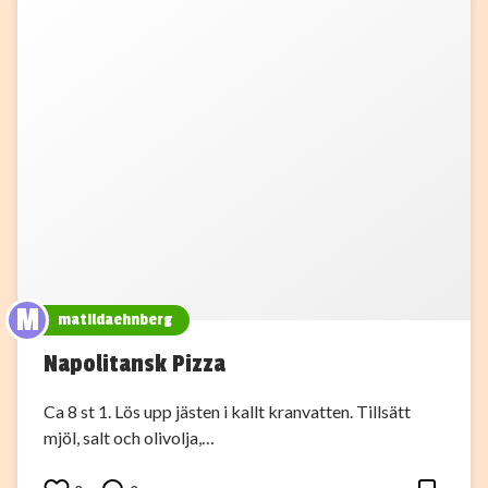
M
matildaehnberg
Napolitansk Pizza
Ca 8 st 1. Lös upp jästen i kallt kranvatten. Tillsätt
mjöl, salt och olivolja,…