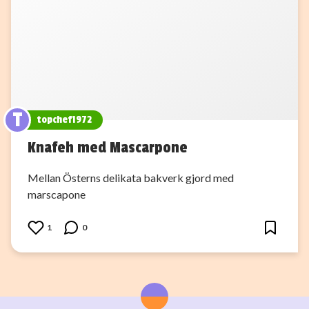
T
topchef1972
Knafeh med Mascarpone
Mellan Österns delikata bakverk gjord med
marscapone
1
0