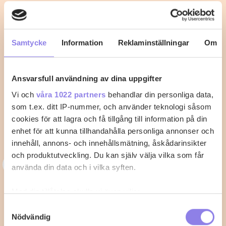
Samtycke
Information
Reklaminställningar
Om
Ansvarsfull användning av dina uppgifter
Vi och
våra 1022 partners
behandlar din personliga data,
som t.ex. ditt IP-nummer, och använder teknologi såsom
cookies för att lagra och få tillgång till information på din
enhet för att kunna tillhandahålla personliga annonser och
innehåll, annons- och innehållsmätning, åskådarinsikter
och produktutveckling. Du kan själv välja vilka som får
I
ingelamlandberg
använda din data och i vilka syften.
Galette/ Pizza med tomat och rödbeta
Med din tillåtelse skulle vi även vilja:
Samla in information om din geografiska plats
Värm ugnen till 200°. Skär rödbetorna och alla
Samtyckesval
Nödvändig
som kan ha en noggrannhet på upp till flera meter
tomater i skivor. Rör ihop creme fraiche…