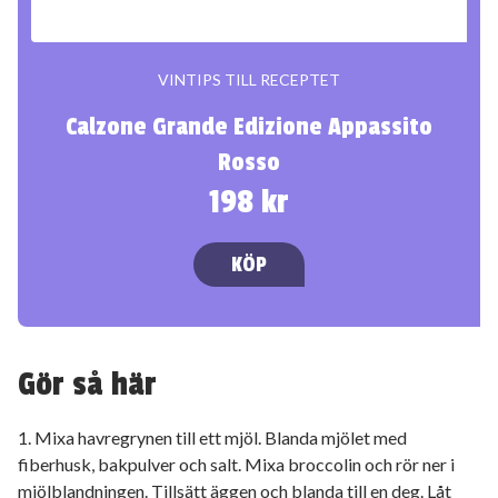
VINTIPS TILL RECEPTET
Calzone Grande Edizione Appassito
Rosso
198 kr
KÖP
Gör så här
1. Mixa havregrynen till ett mjöl. Blanda mjölet med
fiberhusk, bakpulver och salt. Mixa broccolin och rör ner i
mjölblandningen. Tillsätt äggen och blanda till en deg. Låt