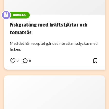
N
nilma65
Fiskgratäng med kräftstjärtar och
tomatsås
Med det här receptet går det inte att misslyckas med
fisken.
0
0