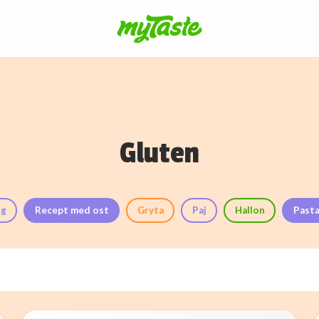
Gluten
ng
Recept med ost
Gryta
Paj
Hallon
Past