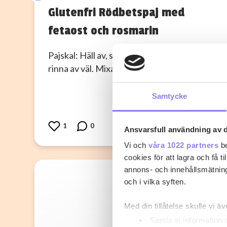
Glutenfri Rödbetspaj med
fetaost och rosmarin
Pajskal: Häll av, skölj och låt kikärterna
rinna av väl. Mixa till ett fint mjöl.…
Samtycke
1
0
Ansvarsfull användning av d
Vi och
våra 1022 partners
be
cookies för att lagra och få t
annons- och innehållsmätning
och i vilka syften.
Med din tillåtelse skulle vi äve
Samla in information 