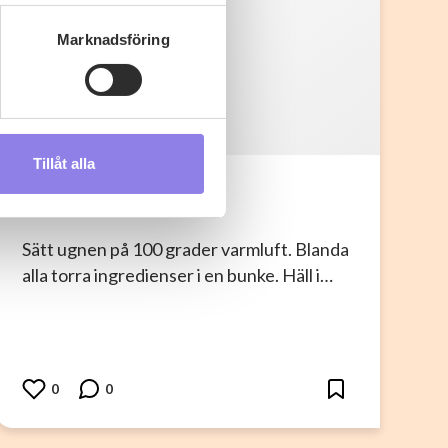
ryck)
ljsektionen
. Du kan ändra
Marknadsföring
s måste du därför vara 25 år
A
asaeon
Tillåt alla
andahålla funktioner för
Granola (glutenfri)
n information från din enhet
 tur kombinera informationen
Sätt ugnen på 100 grader varmluft. Blanda
deras tjänster.
alla torra ingredienser i en bunke. Häll i…
0
0