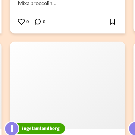
Mixa broccolin…
0
0
I
ingelamlandberg