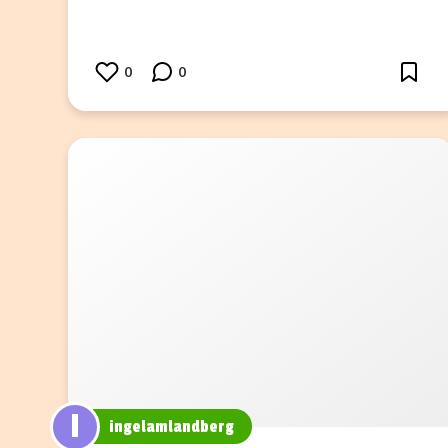
0
0
I
ingelamlandberg