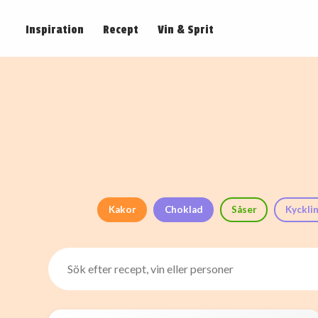
Inspiration
Recept
Vin & Sprit
Kakor
Choklad
Såser
Kyckli