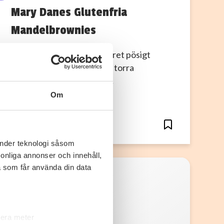
Mary Danes Glutenfria
Mandelbrownies
Vispa äggen med strösockret pösigt
ganksa länge. Rör ihop alla torra
ingredienser och häll ner…
Om
0
0
änder teknologi såsom
rsonliga annonser och innehåll,
a som får använda din data
lera meter