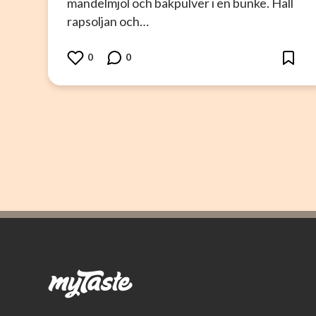
mandelmjöl och bakpulver i en bunke. Häll
rapsoljan och…
0
0