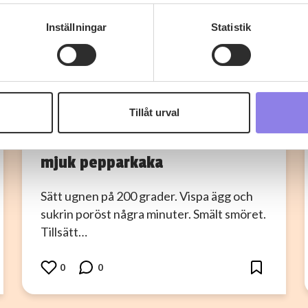
genom att aktivt skanna den för specifika kännetecken (fingeravt
rsonliga uppgifter behandlas och ställ in dina preferenser i
deta
Inställningar
Statistik
ke när som helst från cookie-förklaringen.
 information om alkoholdrycker.
För besök på denna webbplat
 webbplatsen intygar du att du är 25 år eller äldre.
I
ingelamlandberg
Tillåt urval
e för att anpassa innehållet och annonserna till användarna, tillh
Ulrika Davidssons / glutenfri
vår trafik. Vi vidarebefordrar även sådana identifierare och anna
mjuk pepparkaka
nnons- och analysföretag som vi samarbetar med. Dessa kan i sin
har tillhandahållit eller som de har samlat in när du har använt 
Sätt ugnen på 200 grader. Vispa ägg och
sukrin poröst några minuter. Smält smöret.
Tillsätt…
0
0