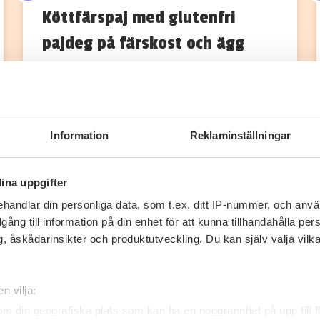
Köttfärspaj med glutenfri
pajdeg på färskost och ägg
Receptet är ej färdigt
Pajskal Vispa äggvitorna och ättikan/saltet
hårt. Blanda ihop äggulorna, färskosten
Information
Reklaminställningar
och paprikapulvret till en jämn…
0
0
ina uppgifter
handlar din personliga data, som t.ex. ditt IP-nummer, och anv
illgång till information på din enhet för att kunna tillhandahålla pe
, åskådarinsikter och produktutveckling. Du kan själv välja vilk
n vilja:
om din geografiska plats som kan ha en noggrannhet på upp till f