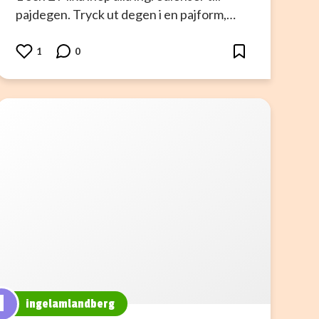
pajdegen. Tryck ut degen i en pajform,…
1
0
I
ingelamlandberg