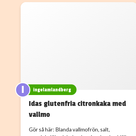
I
ingelamlandberg
Idas glutenfria citronkaka med
vallmo
Gör så här: Blanda vallmofrön, salt,