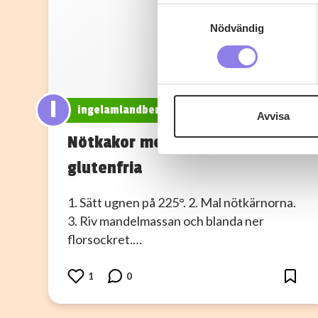
Identifiera din enhet 
Samtyckesval
Ta reda på mer om hur dina pe
Nödvändig
eller dra tillbaka ditt samtyc
Denna webbplats innehåller
eller äldre. Genom att besöka
I
ingelamlandberg
Avvisa
Vi använder enhetsidentifierar
Nötkakor med mandelmassa –
sociala medier och analysera 
glutenfria
till de sociala medier och a
med annan information som du 
1. Sätt ugnen på 225°. 2. Mal nötkärnorna.
3. Riv mandelmassan och blanda ner
florsockret.…
1
0