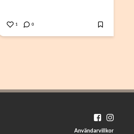
1
0
Användarvillkor