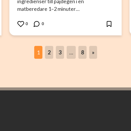
ingredienser till pajdegen i en
matberedare 1–2 minuter…
0
0
1
2
3
…
8
»