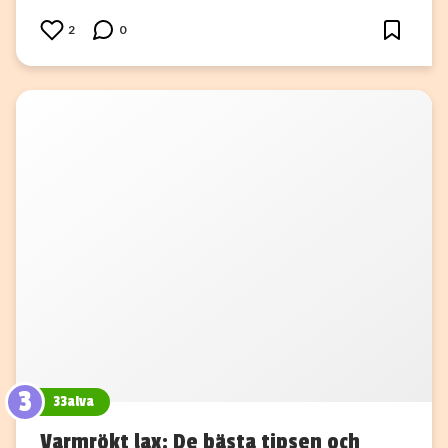
2
0
3
33alva
Varmrökt lax: De bästa tipsen och