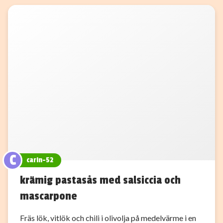
C
carin-52
krämig pastasås med salsiccia och
mascarpone
Fräs lök, vitlök och chili i olivolja på medelvärme i en