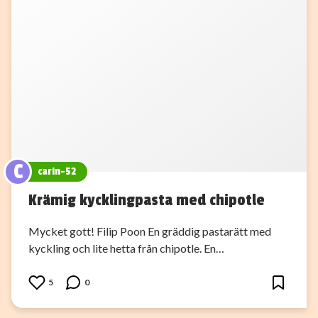
C
carin-52
Krämig kycklingpasta med chipotle
Mycket gott! Filip Poon En gräddig pastarätt med
kyckling och lite hetta från chipotle. En…
5
0