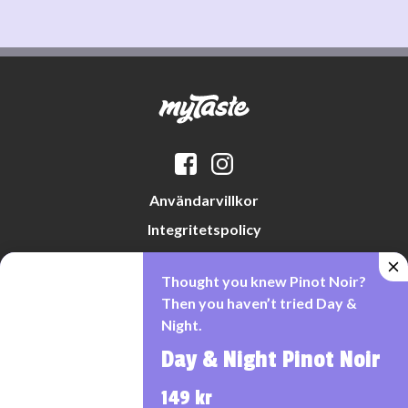
Användarvillkor
Integritetspolicy
Datapreferenser
Thought you knew Pinot Noir?
Cookiepolicy
Then you haven’t tried Day &
Night.
Day & Night Pinot Noir
Denna webbplats drivs av Vinklubben i Norden AB
© 2026 mytaste.se
149 kr