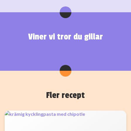
Viner vi tror du gillar
Fler recept