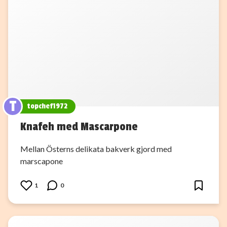
T
topchef1972
Knafeh med Mascarpone
Mellan Österns delikata bakverk gjord med
marscapone
1
0