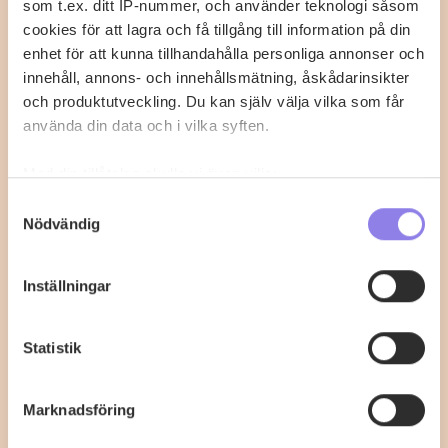
som t.ex. ditt IP-nummer, och använder teknologi såsom
Krispig kycklingschnitzel med
cookies för att lagra och få tillgång till information på din
citronpasta
enhet för att kunna tillhandahålla personliga annonser och
innehåll, annons- och innehållsmätning, åskådarinsikter
Mycket gott! Man behöver dra på mer kryddning i
och produktutveckling. Du kan själv välja vilka som får
såsen. Dela kycklinfiléerna till fyra tunna…
använda din data och i vilka syften.
Med din tillåtelse skulle vi även vilja:
6
0
Samla in information om din geografiska plats
Samtyckesval
Nödvändig
som kan ha en noggrannhet på upp till flera meter
Identifiera din enhet genom att aktivt skanna den
för specifika kännetecken (fingeravtryck)
Inställningar
Ta reda på mer om hur dina personliga uppgifter
behandlas och ställ in dina preferenser i
detaljsektionen
.
Statistik
Du kan ändra eller dra tillbaka ditt samtycke när som
helst från cookie-förklaringen.
Marknadsföring
Denna webbplats innehåller information om
alkoholdrycker.
För besök på denna webbplats måste