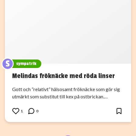
S
sympatrik
Melindas fröknäcke med röda linser
Gott och ”relativt” hälsosamt fröknäcke som gör sig
utmärkt som substitut till kex på ostbrickan.…
1
0