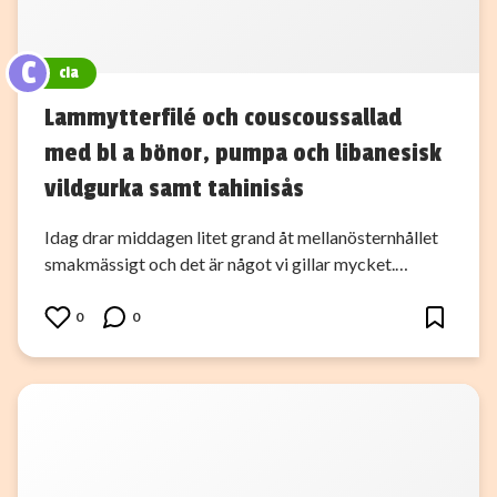
C
cia
Lammytterfilé och couscoussallad
med bl a bönor, pumpa och libanesisk
vildgurka samt tahinisås
Idag drar middagen litet grand åt mellanösternhållet
smakmässigt och det är något vi gillar mycket.…
0
0