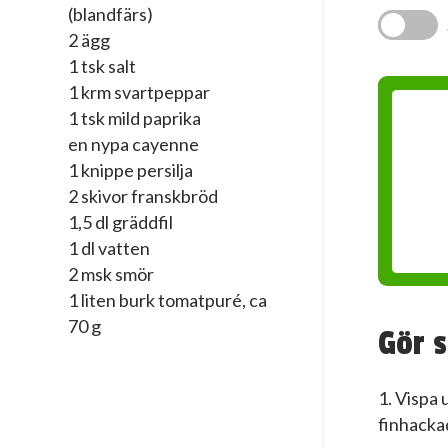
(blandfärs)
2 ägg
1 tsk salt
1 krm svartpeppar
1 tsk mild paprika
en nypa cayenne
1 knippe persilja
2 skivor franskbröd
1,5 dl gräddfil
1 dl vatten
2 msk smör
1 liten burk tomatpuré, ca
70 g
Gör s
1. Vispa
finhackad