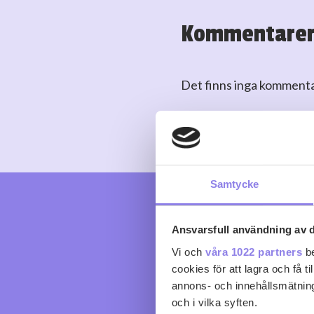
Kommentare
Det finns inga komment
Logga in
eller
skapa kont
Samtycke
Ansvarsfull användning av d
Vi och
våra 1022 partners
be
cookies för att lagra och få t
annons- och innehållsmätning
och i vilka syften.