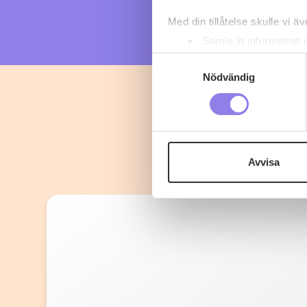
Med din tillåtelse skulle vi äve
Samla in information 
Identifiera din enhet 
Samtyckesval
Ta reda på mer om hur dina pe
Nödvändig
eller dra tillbaka ditt samtyc
Denna webbplats innehåller
eller äldre. Genom att besöka
Avvisa
Vi använder enhetsidentifierar
sociala medier och analysera 
till de sociala medier och a
med annan information som du 