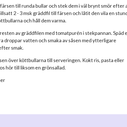
färsen till runda bullar och stek dem i väl brynt smör efter 
illsatt 2 - 3 msk gräddfil till färsen och låtit den vila en stun
öttbullarna och håll dem varma.
t resten av gräddfilen med tomatpurén i stekpannan. Späd 
a droppar vatten och smaka av såsen med ytterligare
efter smak.
åsen över köttbullarna till serveringen. Kokt ris, pasta eller
s hör till liksom en grönsallad.
ner