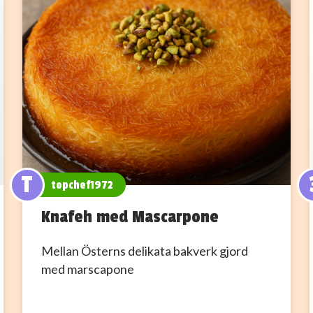
T
topchef1972
Knafeh med Mascarpone
Mellan Österns delikata bakverk gjord
med marscapone