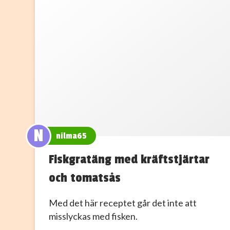
N
nilma65
Fiskgratäng med kräftstjärtar
och tomatsås
Med det här receptet går det inte att
misslyckas med fisken.