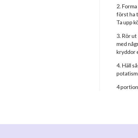
2. Forma 
först ha t
Ta upp k
3. Rör u
med någr
kryddor 
4. Häll s
potatismo
4 portio