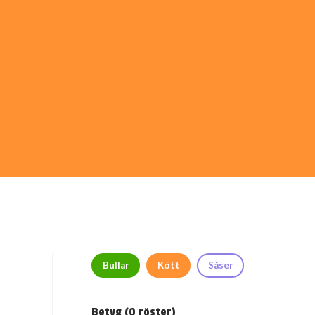
Bullar
Kött
Såser
Betyg (
0
röster)