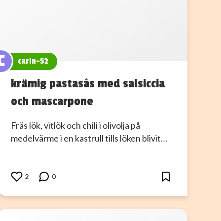
C
carin-52
krämig pastasås med salsiccia
och mascarpone
Fräs lök, vitlök och chili i olivolja på
medelvärme i en kastrull tills löken blivit…
2
0