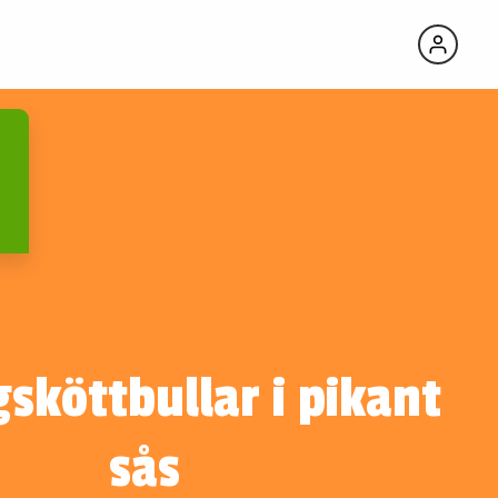
sköttbullar i pikant
sås