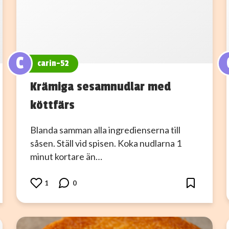
C
carin-52
Krämiga sesamnudlar med
köttfärs
Blanda samman alla ingredienserna till
såsen. Ställ vid spisen. Koka nudlarna 1
minut kortare än…
1
0