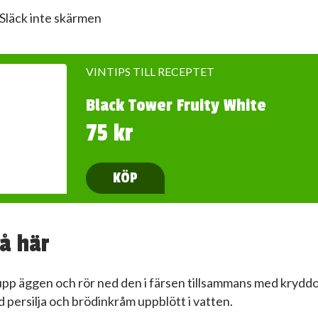
Släck inte skärmen
VINTIPS TILL RECEPTET
Black Tower Fruity White
75 kr
KÖP
å här
 upp äggen och rör ned den i färsen tillsammans med kryddo
 persilja och brödinkråm uppblött i vatten.