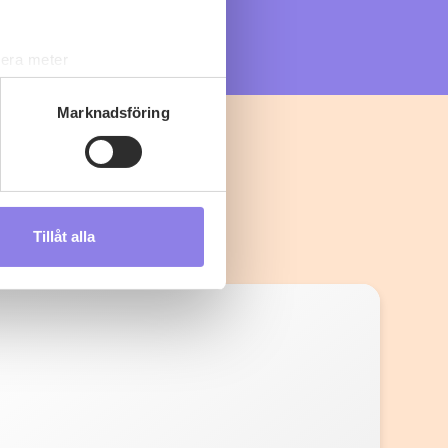
lera meter
ryck)
ljsektionen
. Du kan ändra
Marknadsföring
s måste du därför vara 25 år
Tillåt alla
andahålla funktioner för
n information från din enhet
 tur kombinera informationen
deras tjänster.