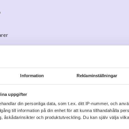
r
arer
o
för att kommentera
Information
Reklaminställningar
ina uppgifter
handlar din personliga data, som t.ex. ditt IP-nummer, och anv
Viner vi tror du gillar
illgång till information på din enhet för att kunna tillhandahålla pe
, åskådarinsikter och produktutveckling. Du kan själv välja vilk