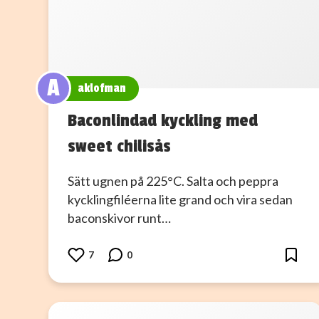
A
aklofman
Baconlindad kyckling med
sweet chilisås
Sätt ugnen på 225°C. Salta och peppra
kycklingfiléerna lite grand och vira sedan
baconskivor runt…
7
0