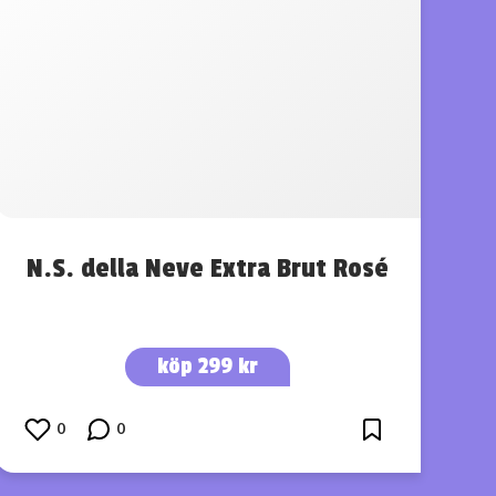
N.S. della Neve Extra Brut Rosé
köp 299 kr
0
0