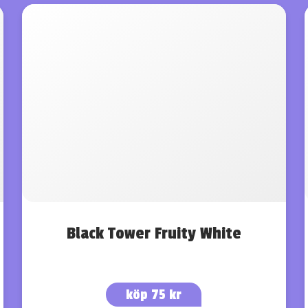
Black Tower Fruity White
köp 75 kr