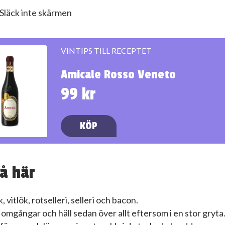
Släck inte skärmen
VINTIPS TILL RECEPTET
Amicale Rosso Veneto
99 kr
KÖP
å här
, vitlök, rotselleri, selleri och bacon.
 i omgångar och häll sedan över allt eftersom i en stor gryta