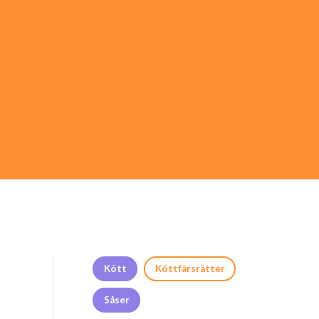
Kött
Köttfärsrätter
Såser