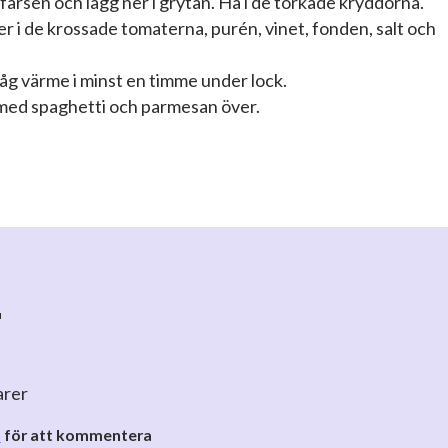
färsen och lägg ner i grytan. Ha i de torkade kryddorna.
r i de krossade tomaterna, purén, vinet, fonden, salt och
åg värme i minst en timme under lock.
med spaghetti och parmesan över.
r
arer
o
för att kommentera