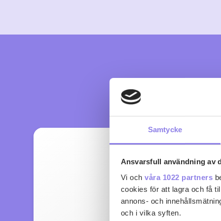
Samtycke
Ansvarsfull användning av d
Vi och
våra 1022 partners
be
cookies för att lagra och få t
annons- och innehållsmätning
och i vilka syften.