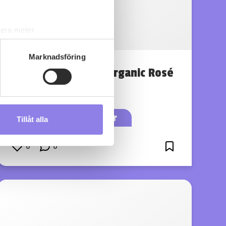
lera meter
ryck)
ljsektionen
. Du kan ändra
Marknadsföring
Ecologica Girasol Organic Rosé
s måste du därför vara 25 år
köp 225 kr
Tillåt alla
andahålla funktioner för
n information från din enhet
0
0
 tur kombinera informationen
deras tjänster.