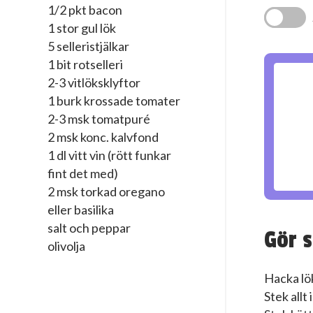
1/2 pkt bacon
1 stor gul lök
5 selleristjälkar
1 bit rotselleri
2-3 vitlöksklyftor
1 burk krossade tomater
2-3 msk tomatpuré
2 msk konc. kalvfond
1 dl vitt vin (rött funkar
fint det med)
2 msk torkad oregano
eller basilika
salt och peppar
Gör s
olivolja
Hacka lök
Stek allt