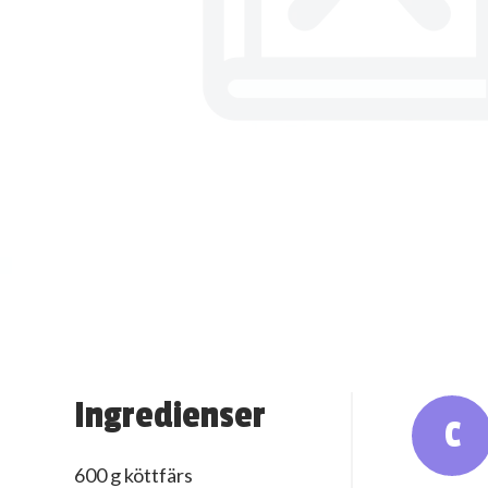
Ingredienser
C
600 g köttfärs