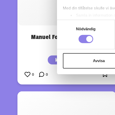
Med din tillåtelse skulle vi äve
Samla in information 
Identifiera din enhet 
Samtyckesval
Ta reda på mer om hur dina pe
Nödvändig
eller dra tillbaka ditt samtyc
Manuel Formigo Finca Teira
Ribeiro
Denna webbplats innehåller
eller äldre. Genom att besöka
köp 149 kr
Avvisa
Vi använder enhetsidentifierar
sociala medier och analysera 
0
0
till de sociala medier och a
med annan information som du 