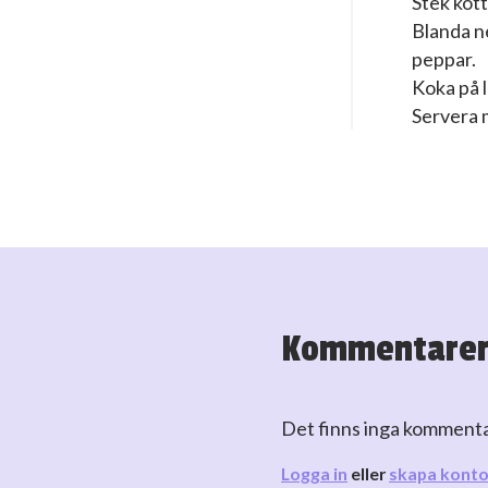
Stek kött
Blanda ne
peppar.
Koka på l
Servera 
Kommentare
Det finns inga komment
Logga in
eller
skapa kont