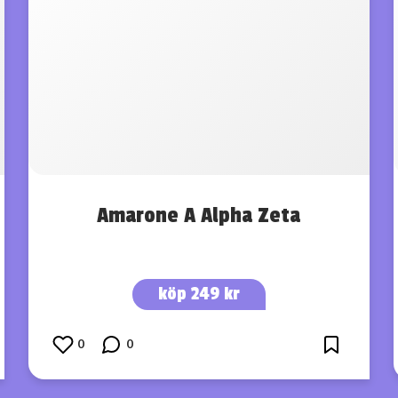
Amarone A Alpha Zeta
köp 249 kr
0
0