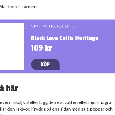
Släck inte skärmen
VINTIPS TILL RECEPTET
Black Lava Collis Heritage
109 kr
KÖP
å här
levern. Skölj väl eller lägg den ev i vatten eller mjölk några
kär den i skivor. Krydda på ena sidan med salt, peppar och