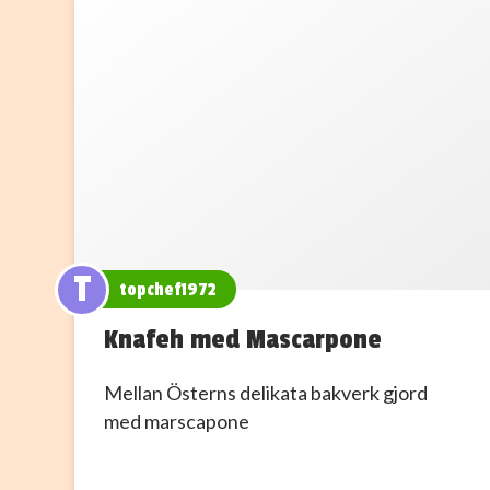
T
topchef1972
Knafeh med Mascarpone
Mellan Österns delikata bakverk gjord
med marscapone