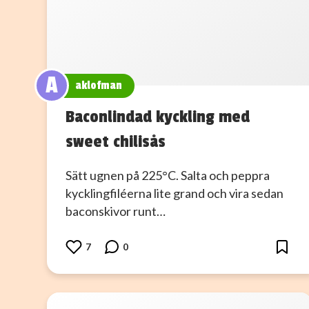
A
aklofman
Baconlindad kyckling med
sweet chilisås
Sätt ugnen på 225°C. Salta och peppra
kycklingfiléerna lite grand och vira sedan
baconskivor runt…
7
0