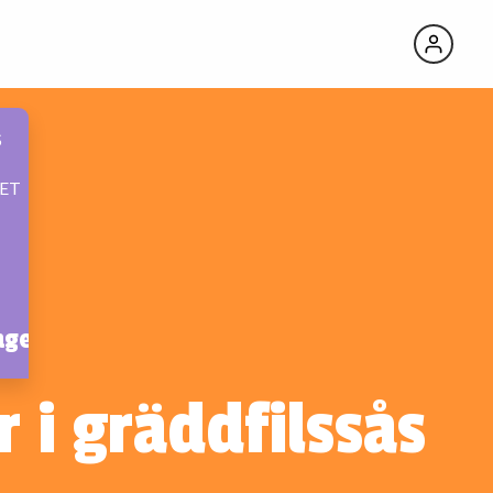
S
ET
age
r i gräddfilssås