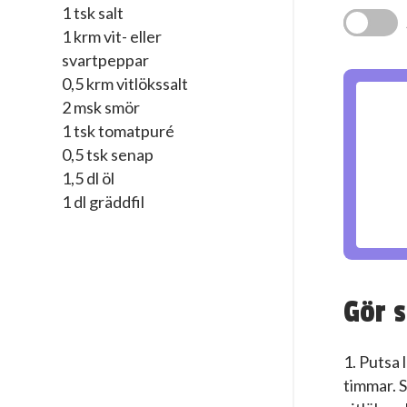
1 tsk salt
1 krm vit- eller
svartpeppar
0,5 krm vitlökssalt
2 msk smör
1 tsk tomatpuré
0,5 tsk senap
1,5 dl öl
1 dl gräddfil
Gör s
1. Putsa 
timmar. S