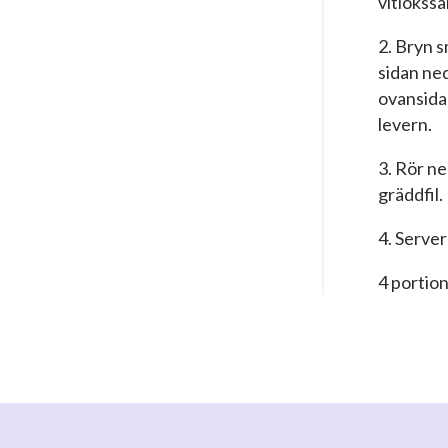
vitlökssal
2. Bryn 
sidan ned
ovansidan
levern.
3. Rör n
gräddfil.
4. Server
4 portio