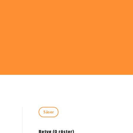
Såser
Betyg (
0
röster)