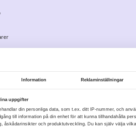
r
arer
o
för att kommentera
Information
Reklaminställningar
ina uppgifter
handlar din personliga data, som t.ex. ditt IP-nummer, och anv
Viner vi tror du gillar
illgång till information på din enhet för att kunna tillhandahålla pe
, åskådarinsikter och produktutveckling. Du kan själv välja vilk