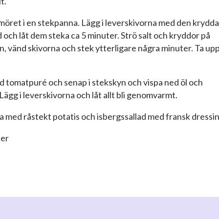
t.
smöret i en stekpanna. Lägg i leverskivorna med den krydd
 och låt dem steka ca 5 minuter. Strö salt och kryddor på
, vänd skivorna och stek ytterligare några minuter. Ta up
ed tomatpuré och senap i stekskyn och vispa ned öl och
 Lägg i leverskivorna och låt allt bli genomvarmt.
a med råstekt potatis och isbergssallad med fransk dressin
ner