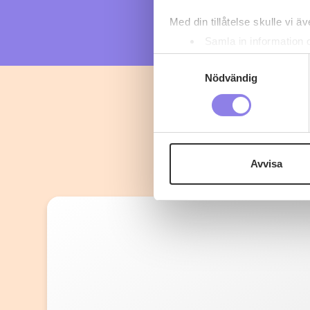
Med din tillåtelse skulle vi äve
Samla in information 
Identifiera din enhet 
Samtyckesval
Ta reda på mer om hur dina pe
Nödvändig
eller dra tillbaka ditt samtyc
Denna webbplats innehåller
eller äldre. Genom att besöka
Avvisa
Vi använder enhetsidentifierar
sociala medier och analysera 
till de sociala medier och a
med annan information som du 