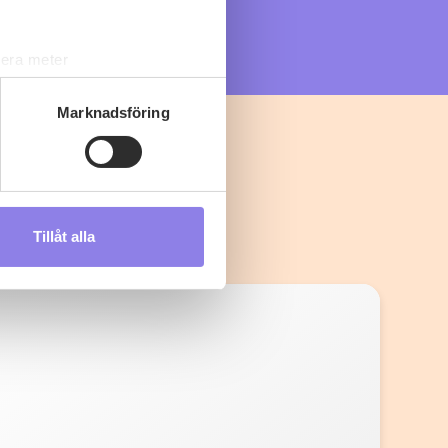
lera meter
ryck)
ljsektionen
. Du kan ändra
Marknadsföring
s måste du därför vara 25 år
Tillåt alla
andahålla funktioner för
n information från din enhet
 tur kombinera informationen
deras tjänster.