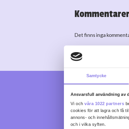
Kommentare
Det finns inga komment
Logga in
eller
skapa kont
Samtycke
Ansvarsfull användning av d
Vi och
våra 1022 partners
be
cookies för att lagra och få t
annons- och innehållsmätning
och i vilka syften.