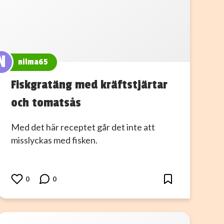
N
nilma65
Fiskgratäng med kräftstjärtar
och tomatsås
Med det här receptet går det inte att
misslyckas med fisken.
0
0