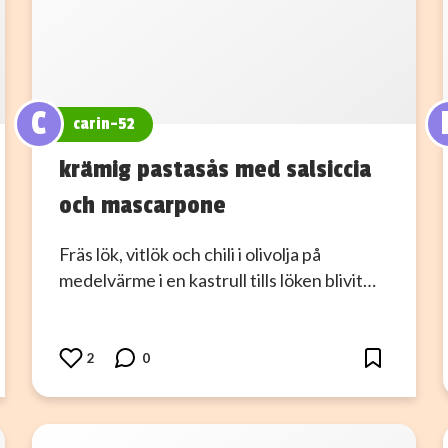
C
carin-52
krämig pastasås med salsiccia
och mascarpone
Fräs lök, vitlök och chili i olivolja på
medelvärme i en kastrull tills löken blivit…
2
0