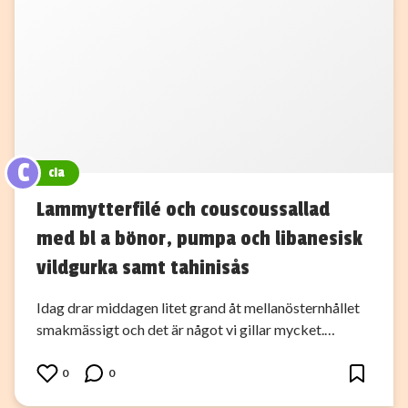
C
cia
Lammytterfilé och couscoussallad
med bl a bönor, pumpa och libanesisk
vildgurka samt tahinisås
Idag drar middagen litet grand åt mellanösternhållet
smakmässigt och det är något vi gillar mycket.…
0
0