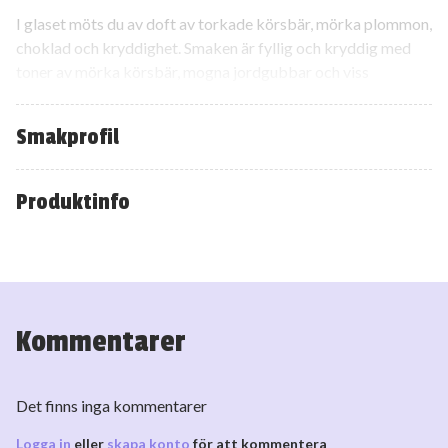
I glaset möts du av doft av torkade körsbär, mörka plommon,
choklad och kryddighet. Smaken är fyllig och kryddig med
toner av mörka körsbär, mogna jordgubbar och viss
fatkaraktär. Vinet har en sammetslen tanninstruktur och en
lång avslutning.
Smakprofil
Produktinfo
Kommentarer
Det finns inga kommentarer
Logga in
eller
skapa konto
för att kommentera