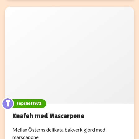
T
topchef1972
Knafeh med Mascarpone
Mellan Österns delikata bakverk gjord med
marscapone