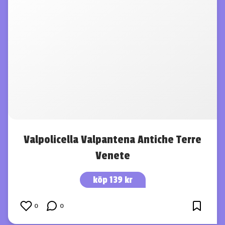
Valpolicella Valpantena Antiche Terre
Venete
köp 139 kr
0
0