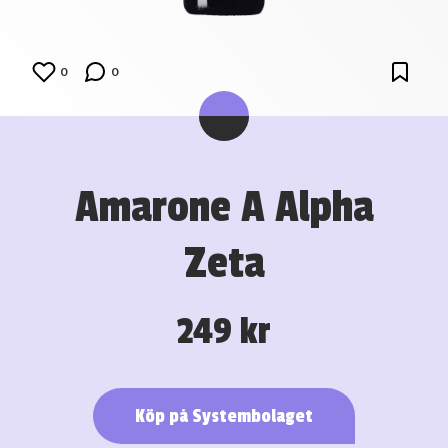
0
0
Amarone A Alpha
Zeta
249 kr
Köp på Systembolaget