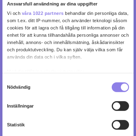
Ansvarsfull användning av dina uppgifter
0
0
Vi och
våra 1022 partners
behandlar din personliga data,
som t.ex. ditt IP-nummer, och använder teknologi såsom
cookies för att lagra och få tillgång till information på din
enhet för att kunna tillhandahålla personliga annonser och
innehåll, annons- och innehållsmätning, åskådarinsikter
och produktutveckling. Du kan själv välja vilka som får
använda din data och i vilka syften.
Med din tillåtelse skulle vi även vilja:
Samla in information om din geografiska plats
Samtyckesval
Nödvändig
som kan ha en noggrannhet på upp till flera meter
Identifiera din enhet genom att aktivt skanna den
för specifika kännetecken (fingeravtryck)
Inställningar
Ta reda på mer om hur dina personliga uppgifter
behandlas och ställ in dina preferenser i
detaljsektionen
.
Statistik
Du kan ändra eller dra tillbaka ditt samtycke när som
Antiche Terre Venete Amarone della
helst från cookie-förklaringen.