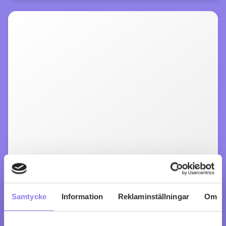
Ville di Antané Valpolicella Ripasso
Samtycke
Information
Reklaminställningar
Om
köp 129 kr