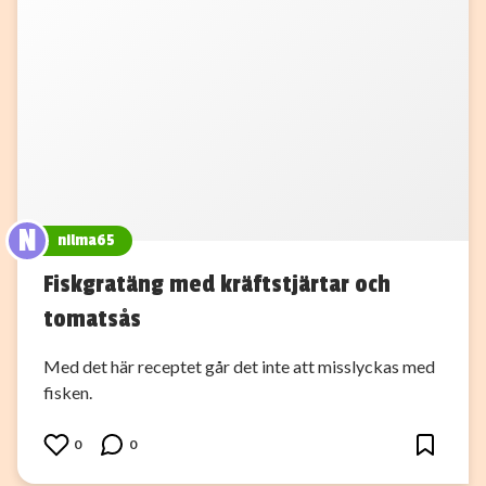
N
nilma65
Fiskgratäng med kräftstjärtar och
tomatsås
Med det här receptet går det inte att misslyckas med
fisken.
0
0