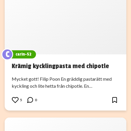
C
carin-52
Krämig kycklingpasta med chipotle
Mycket gott! Filip Poon En gräddig pastarätt med
kyckling och lite hetta från chipotle. En…
5
0