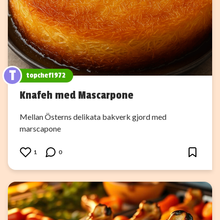
T
topchef1972
Knafeh med Mascarpone
Mellan Österns delikata bakverk gjord med
marscapone
1
0