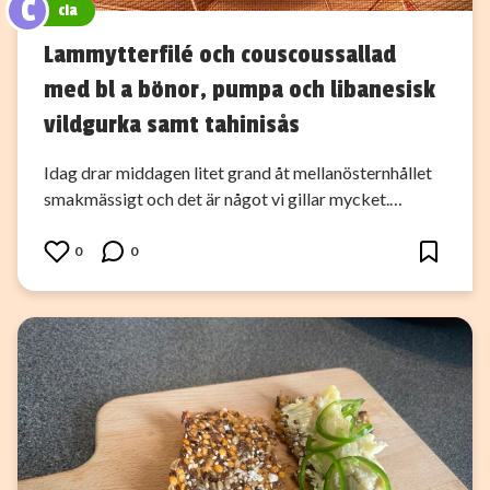
C
cia
Lammytterfilé och couscoussallad
med bl a bönor, pumpa och libanesisk
vildgurka samt tahinisås
Idag drar middagen litet grand åt mellanösternhållet
smakmässigt och det är något vi gillar mycket.…
0
0