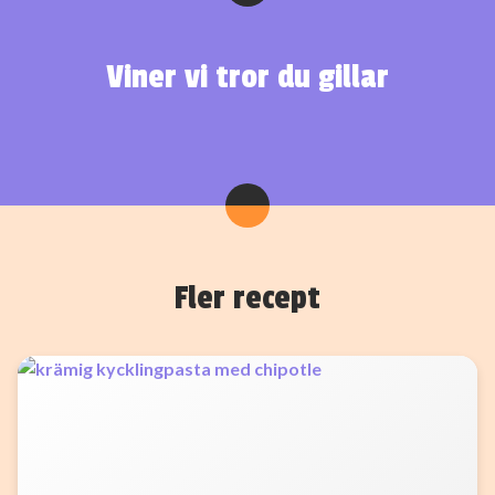
Viner vi tror du gillar
Fler recept