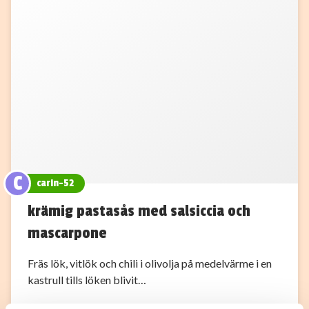
C
carin-52
krämig pastasås med salsiccia och
mascarpone
Fräs lök, vitlök och chili i olivolja på medelvärme i en
kastrull tills löken blivit…