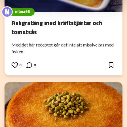
information som du har tillhandahållit eller som de har
N
samlat in när du har använt deras tjänster.
nilma65
Fiskgratäng med kräftstjärtar och
tomatsås
Med det här receptet går det inte att misslyckas med
fisken.
0
0