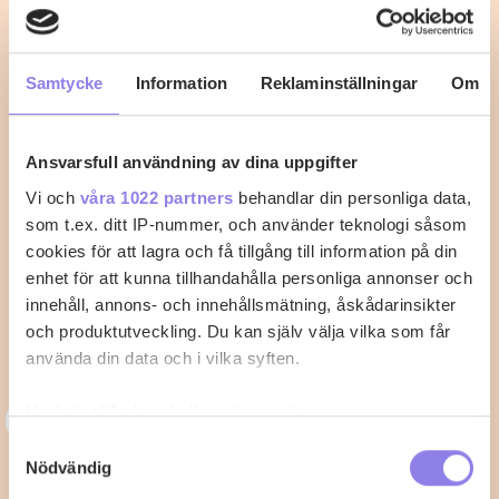
2
0
Samtycke
Information
Reklaminställningar
Om
Ansvarsfull användning av dina uppgifter
Vi och
våra 1022 partners
behandlar din personliga data,
som t.ex. ditt IP-nummer, och använder teknologi såsom
cookies för att lagra och få tillgång till information på din
enhet för att kunna tillhandahålla personliga annonser och
innehåll, annons- och innehållsmätning, åskådarinsikter
och produktutveckling. Du kan själv välja vilka som får
använda din data och i vilka syften.
C
Med din tillåtelse skulle vi även vilja:
carin-52
Samla in information om din geografiska plats
Samtyckesval
Krispig kycklingschnitzel med
Nödvändig
som kan ha en noggrannhet på upp till flera meter
Identifiera din enhet genom att aktivt skanna den