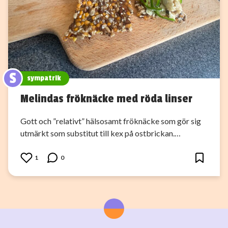
S
sympatrik
Melindas fröknäcke med röda linser
Gott och ”relativt” hälsosamt fröknäcke som gör sig
utmärkt som substitut till kex på ostbrickan.…
1
0