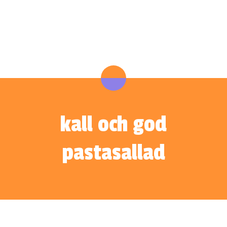
kall och god
pastasallad