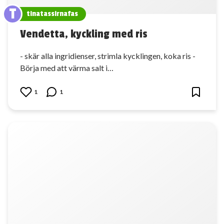
T
tinatassirnafas
Vendetta, kyckling med ris
- skär alla ingridienser, strimla kycklingen, koka ris -
Börja med att värma salt i…
1
1