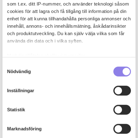
som t.ex. ditt IP-nummer, och använder teknologi såsom
0
0
cookies för att lagra och få tillgång till information på din
enhet för att kunna tillhandahålla personliga annonser och
innehåll, annons- och innehållsmätning, åskådarinsikter
och produktutveckling. Du kan själv välja vilka som får
använda din data och i vilka syften.
Med din tillåtelse skulle vi även vilja:
Samla in information om din geografiska plats
Samtyckesval
Nödvändig
som kan ha en noggrannhet på upp till flera meter
Identifiera din enhet genom att aktivt skanna den
för specifika kännetecken (fingeravtryck)
Inställningar
Ta reda på mer om hur dina personliga uppgifter
behandlas och ställ in dina preferenser i
detaljsektionen
.
Statistik
Du kan ändra eller dra tillbaka ditt samtycke när som
helst från cookie-förklaringen.
T
tinatassirnafas
Marknadsföring
Denna webbplats innehåller information om
Pasta med köttfärssås