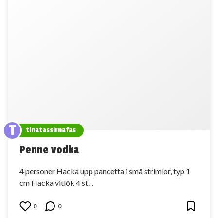
T
tinatassirnafas
Penne vodka
4 personer Hacka upp pancetta i små strimlor, typ 1
cm Hacka vitlök 4 st…
0
0