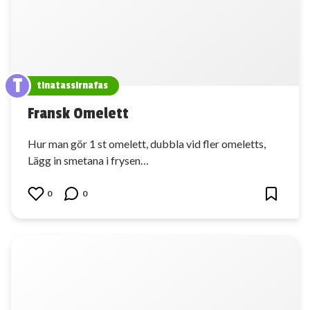
T
tinatassirnafas
Fransk Omelett
Hur man gör 1 st omelett, dubbla vid fler omeletts,
Lägg in smetana i frysen…
0
0