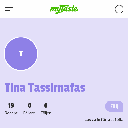
T
Tina Tassirnafas
19
0
0
Följ
Recept
Följare
Följer
Logga in för att följa