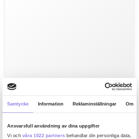
T
tinatassirnafas
Kola Dröm- Daim Tårta Med
Samtycke
Information
Reklaminställningar
Om
Jordgubbar
Gör så här: Klä insidan av en form med löstagbar kant,
Ansvarsfull användning av dina uppgifter
ca 24 cm i…
Vi och
våra 1022 partners
behandlar din personliga data,