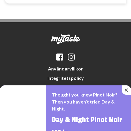
Användarvillkor
Integritetspolicy
Datapreferenser
Thought you knew Pinot Noir?
Cookiepolicy
Then you haven’t tried Day &
Night.
Day & Night Pinot Noir
Denna webbplats drivs av Vinklubben i Norden AB
© 2026 mytaste.se