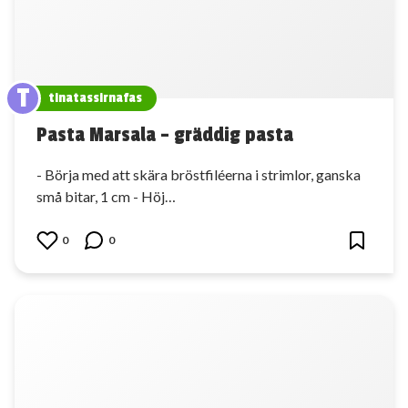
T
tinatassirnafas
Pasta Marsala – gräddig pasta
- Börja med att skära bröstfiléerna i strimlor, ganska
små bitar, 1 cm - Höj…
0
0