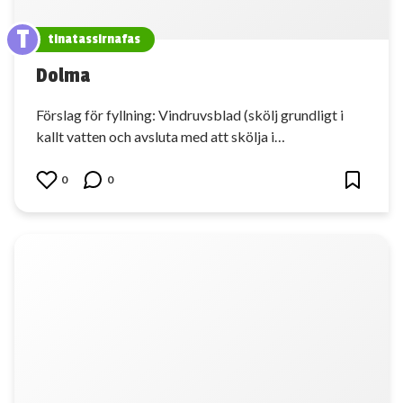
T
tinatassirnafas
Dolma
Förslag för fyllning: Vindruvsblad (skölj grundligt i
kallt vatten och avsluta med att skölja i…
0
0