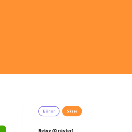
Bönor
Såser
Betyg (
0
röster)