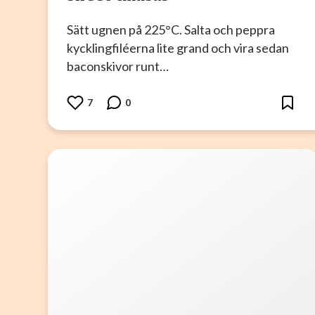
Sätt ugnen på 225°C. Salta och peppra
kycklingfiléerna lite grand och vira sedan
baconskivor runt…
7
0