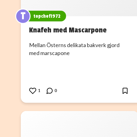
T
topchef1972
Knafeh med Mascarpone
Mellan Österns delikata bakverk gjord
med marscapone
1
0