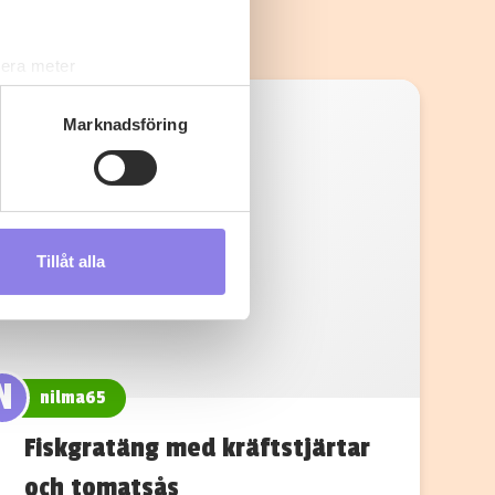
lera meter
ryck)
ljsektionen
. Du kan ändra
Marknadsföring
s måste du därför vara 25 år
Tillåt alla
andahålla funktioner för
n information från din enhet
 tur kombinera informationen
deras tjänster.
N
nilma65
Fiskgratäng med kräftstjärtar
och tomatsås