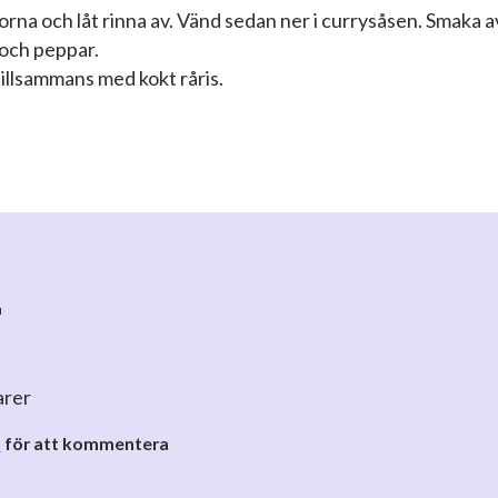
orna och låt rinna av. Vänd sedan ner i currysåsen. Smaka a
 och peppar.
illsammans med kokt råris.
r
arer
o
för att kommentera