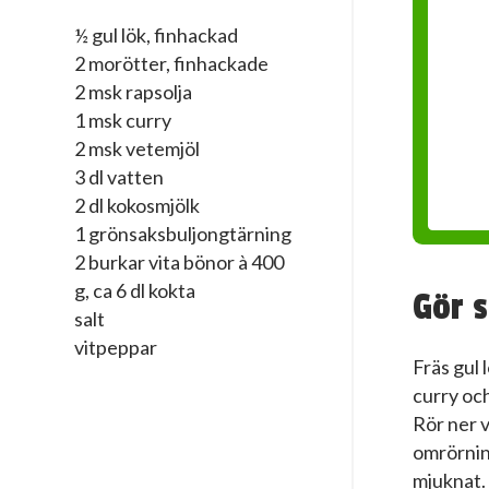
½ gul lök, finhackad
2 morötter, finhackade
2 msk rapsolja
1 msk curry
2 msk vetemjöl
3 dl vatten
2 dl kokosmjölk
1 grönsaksbuljongtärning
2 burkar vita bönor à 400
g, ca 6 dl kokta
Gör s
salt
vitpeppar
Fräs gul 
curry oc
Rör ner 
omrörning
mjuknat.