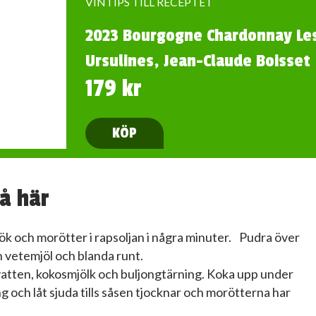
VINTIPS TILL RECEPTET
2023 Bourgogne Chardonnay Le
Ursulines, Jean-Claude Boisset
179 kr
KÖP
å här
lök och morötter i rapsoljan i några minuter. Pudra över
h vetemjöl och blanda runt.
vatten, kokosmjölk och buljongtärning. Koka upp under
 och låt sjuda tills såsen tjocknar och morötterna har