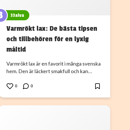
3
33alva
Varmrökt lax: De bästa tipsen
och tillbehören för en lyxig
måltid
Varmrökt lax är en favorit i många svenska
hem. Den är läckert smakfull och kan…
0
0