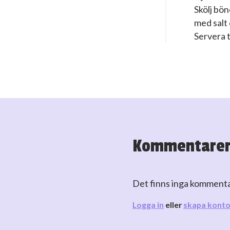
Skölj bön
med salt
Servera t
Kommentare
Det finns inga komment
Logga in
eller
skapa kont