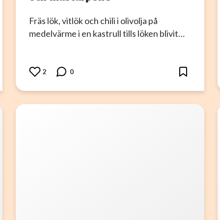
Fräs lök, vitlök och chili i olivolja på
medelvärme i en kastrull tills löken blivit…
2
0