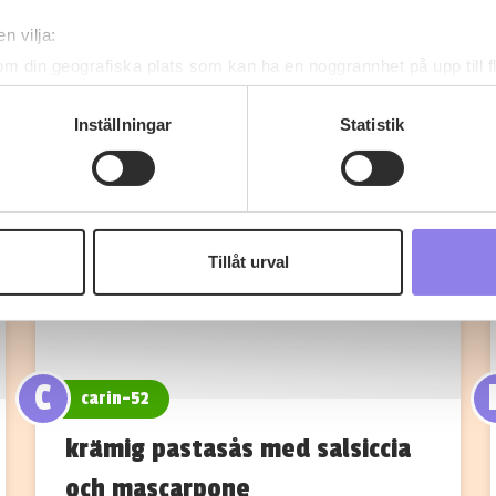
Fler recept
n vilja:
om din geografiska plats som kan ha en noggrannhet på upp till f
genom att aktivt skanna den för specifika kännetecken (fingeravt
rsonliga uppgifter behandlas och ställ in dina preferenser i
deta
Inställningar
Statistik
ke när som helst från cookie-förklaringen.
 information om alkoholdrycker.
För besök på denna webbplat
 webbplatsen intygar du att du är 25 år eller äldre.
Tillåt urval
e för att anpassa innehållet och annonserna till användarna, tillh
vår trafik. Vi vidarebefordrar även sådana identifierare och anna
nnons- och analysföretag som vi samarbetar med. Dessa kan i sin
har tillhandahållit eller som de har samlat in när du har använt 
C
carin-52
krämig pastasås med salsiccia
och mascarpone