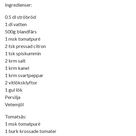
Ingredienser:
0.5 dl ströbröd
1 dl vatten
500g blandfärs
1 msk tomatpuré
2 tsk pressad citron
1 tsk spiskummin
2 krm salt
1 krm kanel
1 krm svartpeppar
2 vitlöksklyftor
1 gul lök
Persilja
Vetemjöl
Tomatsås:
1 msk tomatpuré
1 burk krossade tomater