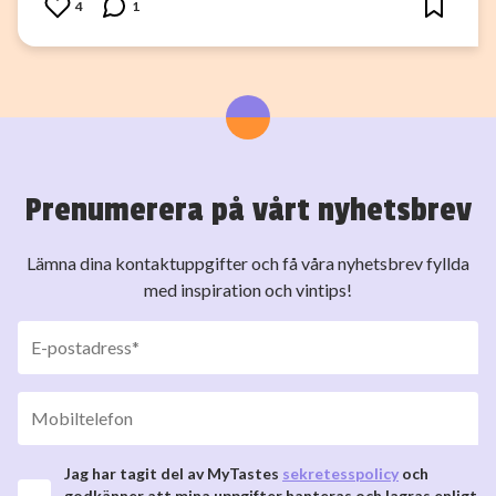
4
1
Prenumerera på vårt nyhetsbrev
Lämna dina kontaktuppgifter och få våra nyhetsbrev fyllda
med inspiration och vintips!
Jag har tagit del av MyTastes
sekretesspolicy
och
godkänner att mina uppgifter hanteras och lagras enligt