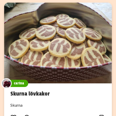
carina
Skurna lövkakor
Skurna