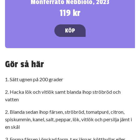
Monferrato Nebbiolo, 2023
119 kr
KÖP
Gör så här
1. Sätt ugnen på 200 grader
2. Hacka lök och vitlök samt blanda ihop ströbröd och
vatten
2. Blanda sedan ihop färsen, ströbröd, tomatpuré, citron,
spiskummin, kanel, salt, peppar, lök, vitlök och persilja jämt i
en skål
3. Forma färsen i önskad form, t.ex järpar, köttbullar eller