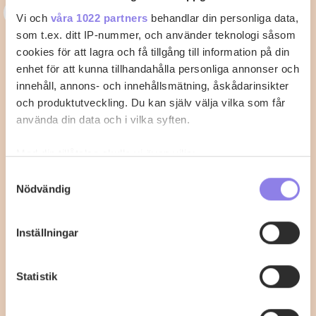
C
carin-52
Vi och
våra 1022 partners
behandlar din personliga data,
som t.ex. ditt IP-nummer, och använder teknologi såsom
krämig pastasås med salsiccia och
cookies för att lagra och få tillgång till information på din
mascarpone
enhet för att kunna tillhandahålla personliga annonser och
innehåll, annons- och innehållsmätning, åskådarinsikter
Fräs lök, vitlök och chili i olivolja på medelvärme i en
och produktutveckling. Du kan själv välja vilka som får
kastrull tills löken blivit…
använda din data och i vilka syften.
2
0
Med din tillåtelse skulle vi även vilja:
Samla in information om din geografiska plats
Samtyckesval
Nödvändig
som kan ha en noggrannhet på upp till flera meter
Identifiera din enhet genom att aktivt skanna den
för specifika kännetecken (fingeravtryck)
Inställningar
Ta reda på mer om hur dina personliga uppgifter
behandlas och ställ in dina preferenser i
detaljsektionen
.
Statistik
Du kan ändra eller dra tillbaka ditt samtycke när som
helst från cookie-förklaringen.