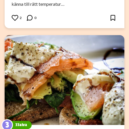
känna till rätt temperatur…
2
0
3
33alva