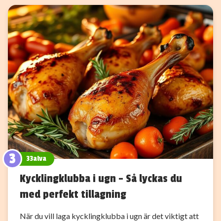
3
33alva
Kycklingklubba i ugn – Så lyckas du
med perfekt tillagning
När du vill laga kycklingklubba i ugn är det viktigt att