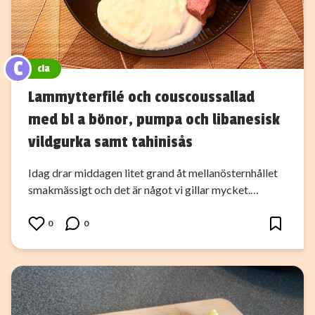
C
cia
Lammytterfilé och couscoussallad
med bl a bönor, pumpa och libanesisk
vildgurka samt tahinisås
Idag drar middagen litet grand åt mellanösternhållet
smakmässigt och det är något vi gillar mycket.…
0
0