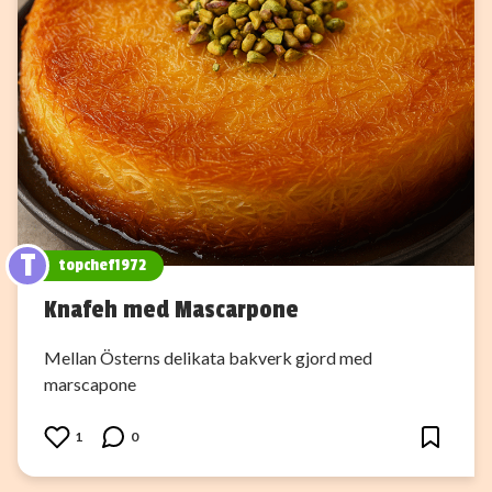
T
topchef1972
Knafeh med Mascarpone
Mellan Österns delikata bakverk gjord med
marscapone
1
0