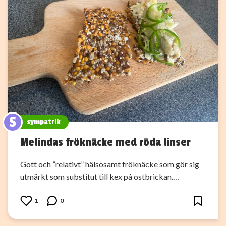
S
sympatrik
Melindas fröknäcke med röda linser
Gott och ”relativt” hälsosamt fröknäcke som gör sig
utmärkt som substitut till kex på ostbrickan.…
1
0