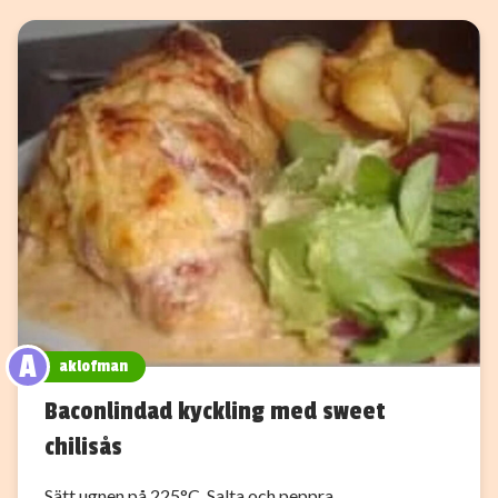
A
aklofman
Baconlindad kyckling med sweet
chilisås
Sätt ugnen på 225°C. Salta och peppra