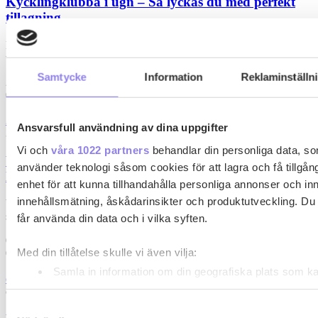
Kycklingklubba i ugn – Så lyckas du med perfekt
tillagning
När du vill laga kycklingklubba i ugn är det viktigt att känna till rätt
temperatur…
Samtycke
Information
Reklaminställn
2
0
3
Ansvarsfull användning av dina uppgifter
33alva
Vi och
våra 1022 partners
behandlar din personliga data, so
Varmrökt lax: De bästa tipsen och tillbehören för en
använder teknologi såsom cookies för att lagra och få tillgång 
lyxig måltid
enhet för att kunna tillhandahålla personliga annonser och in
innehållsmätning, åskådarinsikter och produktutveckling. Du 
Varmrökt lax är en favorit i många svenska hem. Den är läckert
smakfull och kan…
får använda din data och i vilka syften.
0
Med din tillåtelse skulle vi även vilja:
0
Samla in information om din geografiska plats som k
c
upp till flera meter
cia
Identifiera din enhet genom att aktivt skanna den för
Samtyckesval