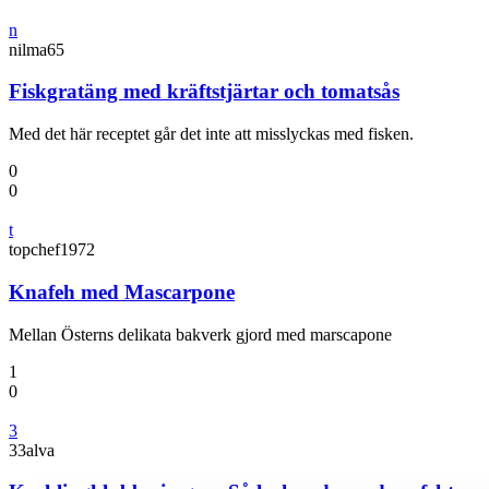
n
nilma65
Fiskgratäng med kräftstjärtar och tomatsås
Med det här receptet går det inte att misslyckas med fisken.
0
0
t
topchef1972
Knafeh med Mascarpone
Mellan Österns delikata bakverk gjord med marscapone
1
0
3
33alva