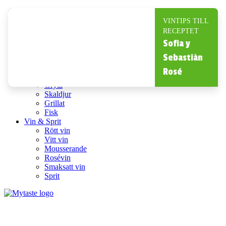
Inspiration
Recept
VINTIPS TILL
Drinkar
RECEPTET
Kyckling
Sofia y
Pasta
Sebastiàn
Köttfärsrätter
Recept med ost
Rosé
Paj
Gryta
Skaldjur
Grillat
Fisk
Vin & Sprit
Rött vin
Vitt vin
Mousserande
Rosévin
Smaksatt vin
Sprit