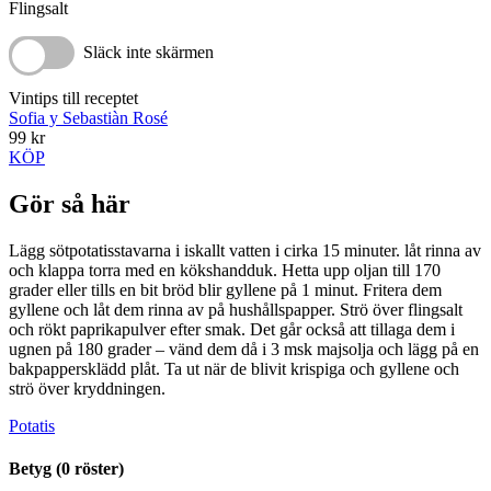
Flingsalt
Släck inte skärmen
Vintips till receptet
Sofia y Sebastiàn Rosé
99 kr
KÖP
Gör så här
Lägg sötpotatisstavarna i iskallt vatten i cirka 15 minuter. låt rinna av
och klappa torra med en kökshandduk. Hetta upp oljan till 170
grader eller tills en bit bröd blir gyllene på 1 minut. Fritera dem
gyllene och låt dem rinna av på hushållspapper. Strö över flingsalt
och rökt paprikapulver efter smak. Det går också att tillaga dem i
ugnen på 180 grader – vänd dem då i 3 msk majsolja och lägg på en
bakpappersklädd plåt. Ta ut när de blivit krispiga och gyllene och
strö över kryddningen.
Potatis
Betyg (
0
röster)