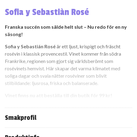
Sofia y Sebastiàn Rosé
Franska succén som sålde helt slut – Nu redo för en ny
säsong!
Sofia y Sebastián Rosé
är ett ljust, krispigt och fräscht
rosévin i klassisk provencestil. Vinet kommer från södra
Frankrike, regionen som gjort sig världsberömt som
rosévinets hemvist. Här skapar det varma klimatet med
soliga dagar och svala nätter roséviner som blivit
stilbildande: ljusrosa, friska och balanserade.
Vinet finns nu att beställa till din butik för 99 kr!
Så säger Sveriges vinexperter om vinet
Smakprofil
Fynd ”Toppengott! Finfin rosé att njuta väl kyld i vårsolen!”
–
Eva Weckström, Vinbörsen, mars 2025