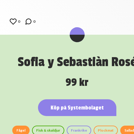
0
0
Sofia y Sebastiàn Ros
99 kr
Köp på Systembolaget
Fågel
Fisk & skaldjur
Frankrike
Plockmat
Salla