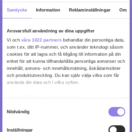
Samtycke
Information
Reklaminställningar
Om
Ansvarsfull användning av dina uppgifter
Vi och
våra 1022 partners
behandlar din personliga data,
som t.ex. ditt IP-nummer, och använder teknologi såsom
cookies för att lagra och få tillgång till information på din
Cuvée Celeste Le Vin Rosé
enhet för att kunna tillhandahålla personliga annonser och
innehåll, annons- och innehållsmätning, åskådarinsikter
köp 199 kr
och produktutveckling. Du kan själv välja vilka som får
använda din data och i vilka syften.
0
0
Med din tillåtelse skulle vi även vilja:
Samla in information om din geografiska plats
Samtyckesval
Nödvändig
som kan ha en noggrannhet på upp till flera meter
Identifiera din enhet genom att aktivt skanna den
för specifika kännetecken (fingeravtryck)
Inställningar