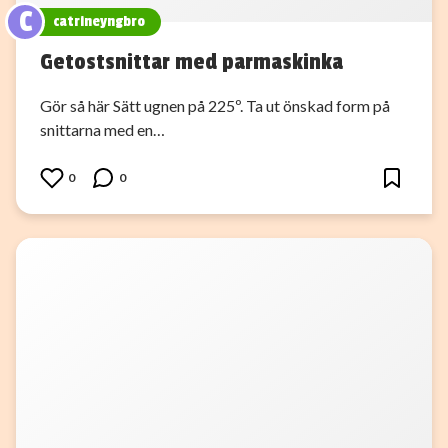
C
catrineyngbro
Getostsnittar med parmaskinka
Gör så här Sätt ugnen på 225º. Ta ut önskad form på
snittarna med en…
0
0