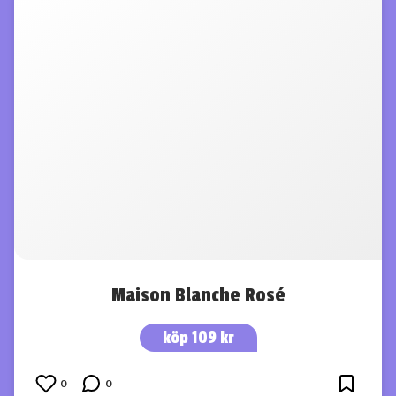
picknick under varmare dagar som till en middag året om, i
sällskap med goda vänner.
För kom ihåg – Rosé Is Best Enjoyed With Friends
Känner du igen etiketten? Sofia y Sebastián Rosé kommer
från samma serie som det populära bubblet
Cava Is Best
Enjoyed With Friends
.
Maison Blanche Rosé
köp 109 kr
0
0