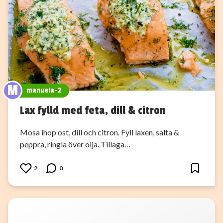
M
manuela-2
Lax fylld med feta, dill & citron
Mosa ihop ost, dill och citron. Fyll laxen, salta &
peppra, ringla över olja. Tillaga…
2
0