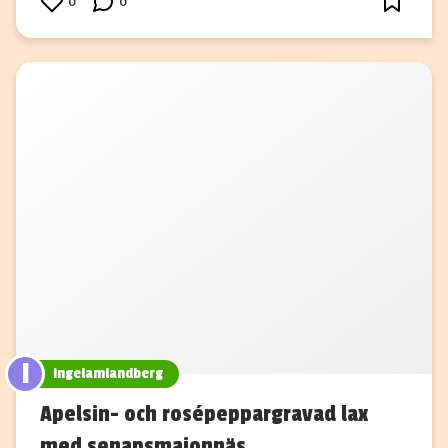
0
0
I
ingelamlandberg
Apelsin- och rosépeppargravad lax
med senapsmajonnäs