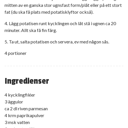
mitten av en ganska stor ugnsfast form/plåt eller på ett stort
fat (du ska få plats med potatisklyftor också).
4. Lägg potatisen runt kycklingen och låt stå i ugnen ca 20
minuter. Allt ska få fin färg.
5. Ta ut, salta potatisen och servera, ev med någon sås.
4 portioner
Ingredienser
4 kycklingfiléer
3 äggulor
ca 2 dl riven parmesan
4 krm paprikapulver
3 msk vatten