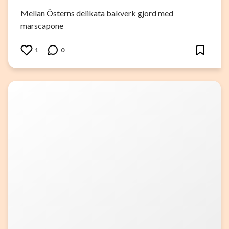
Mellan Österns delikata bakverk gjord med
marscapone
1
0