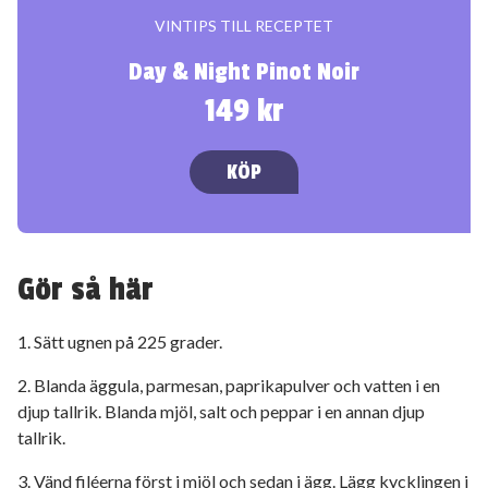
VINTIPS TILL RECEPTET
Day & Night Pinot Noir
149 kr
KÖP
Gör så här
1. Sätt ugnen på 225 grader.
2. Blanda äggula, parmesan, paprikapulver och vatten i en
djup tallrik. Blanda mjöl, salt och peppar i en annan djup
tallrik.
3. Vänd filéerna först i mjöl och sedan i ägg. Lägg kycklingen i