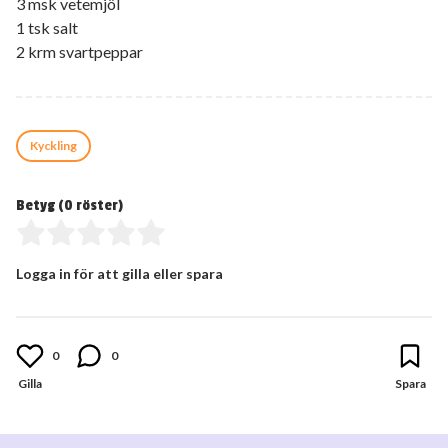
3 msk vetemjöl
1 tsk salt
2 krm svartpeppar
Kyckling
Betyg (
0
röster)
Logga in för att gilla eller spara
0
0