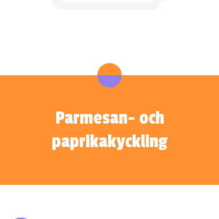
Parmesan- och
paprikakyckling