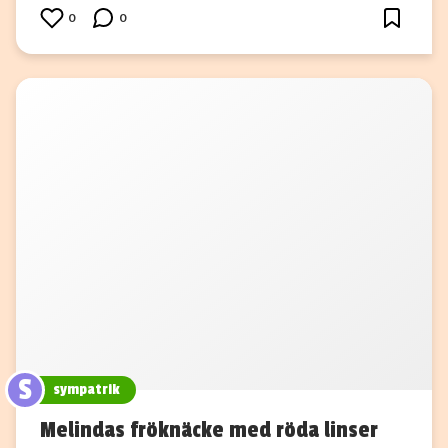
0
0
S
sympatrik
Melindas fröknäcke med röda linser