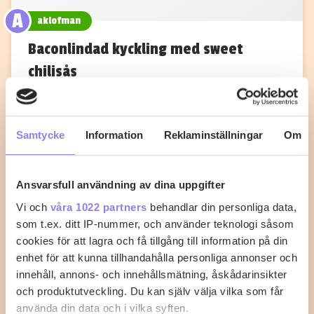
A
aklofman
Baconlindad kyckling med sweet
chilisås
Sätt ugnen på 225°C. Salta och peppra
kycklingfiléerna lite grand och vira sedan baconskivor
runt…
Samtycke
Information
Reklaminställningar
Om
7
0
Ansvarsfull användning av dina uppgifter
Vi och
våra 1022 partners
behandlar din personliga data,
som t.ex. ditt IP-nummer, och använder teknologi såsom
cookies för att lagra och få tillgång till information på din
enhet för att kunna tillhandahålla personliga annonser och
innehåll, annons- och innehållsmätning, åskådarinsikter
och produktutveckling. Du kan själv välja vilka som får
använda din data och i vilka syften.