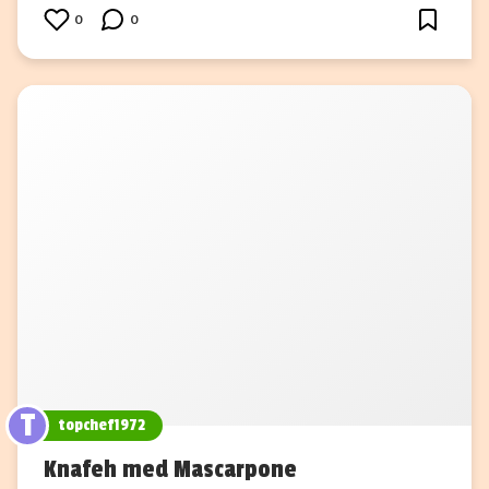
0
0
T
topchef1972
Knafeh med Mascarpone