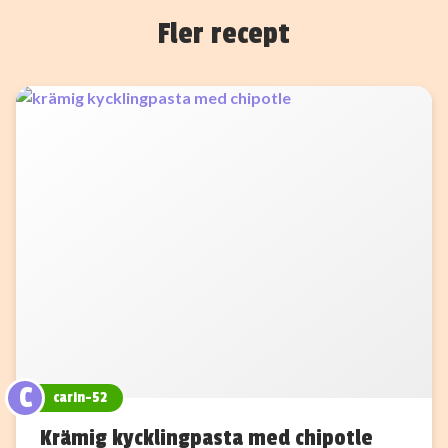
Fler recept
C
carin-52
Krämig kycklingpasta med chipotle