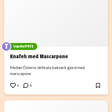
T
topchef1972
Knafeh med Mascarpone
Mellan Österns delikata bakverk gjord med
marscapone
1
0