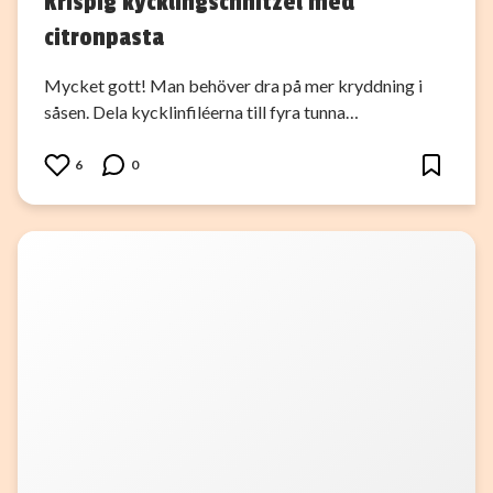
Krispig kycklingschnitzel med
citronpasta
Mycket gott! Man behöver dra på mer kryddning i
såsen. Dela kycklinfiléerna till fyra tunna…
6
0