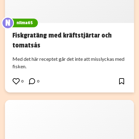
N
nilma65
Fiskgratäng med kräftstjärtar och
tomatsås
Med det här receptet går det inte att misslyckas med
fisken.
0
0