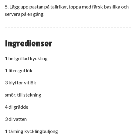
5. Lägg upp pastan på tallrikar, toppa med färsk basilika och
servera på en gång.
Ingredienser
1 hel grillad kyckling
1 liten gul lök
3 klyftor vitlök
smör, till stekning
4 dl grädde
3 dl vatten
1 tärning kycklingbuljong