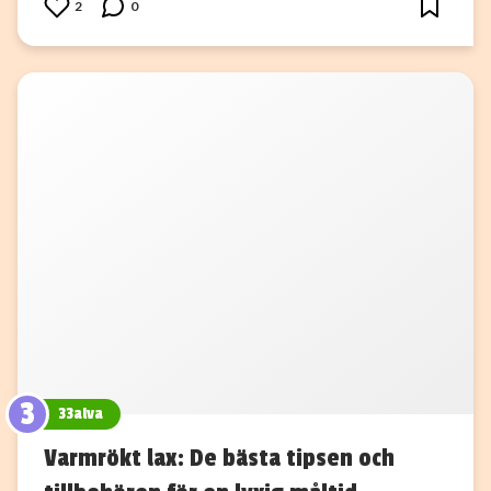
2
0
3
33alva
Varmrökt lax: De bästa tipsen och