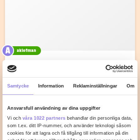
A
aklofman
Baconlindad kyckling med sweet
chilisås
Samtycke
Information
Reklaminställningar
Om
Sätt ugnen på 225°C. Salta och peppra
kycklingfiléerna lite grand och vira sedan baconskivor
runt…
Ansvarsfull användning av dina uppgifter
7
0
Vi och
våra 1022 partners
behandlar din personliga data,
som t.ex. ditt IP-nummer, och använder teknologi såsom
cookies för att lagra och få tillgång till information på din