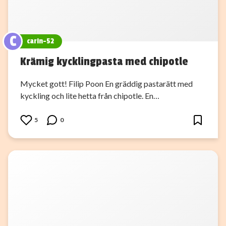
C
carin-52
Krämig kycklingpasta med chipotle
Mycket gott! Filip Poon En gräddig pastarätt med
kyckling och lite hetta från chipotle. En…
5
0