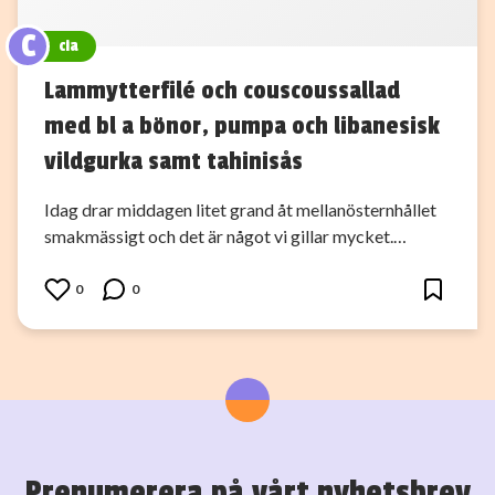
C
cia
Lammytterfilé och couscoussallad
med bl a bönor, pumpa och libanesisk
vildgurka samt tahinisås
Idag drar middagen litet grand åt mellanösternhållet
smakmässigt och det är något vi gillar mycket.…
0
0
Prenumerera på vårt nyhetsbrev