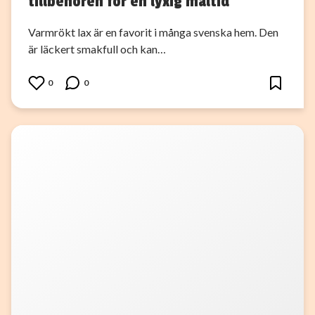
tillbehören för en lyxig måltid
Varmrökt lax är en favorit i många svenska hem. Den
är läckert smakfull och kan…
0
0