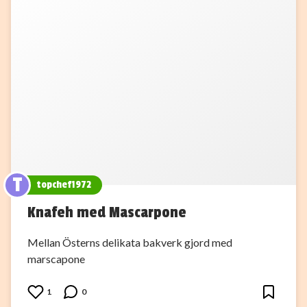
T
topchef1972
Knafeh med Mascarpone
Mellan Österns delikata bakverk gjord med
marscapone
1
0