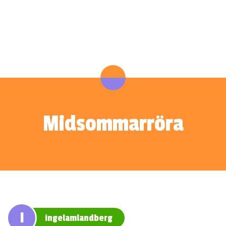
Midsommarröra
I
ingelamlandberg