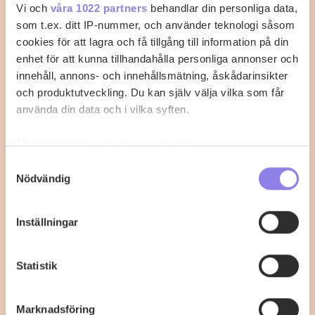
italiensk maräng
Vi och
våra 1022 partners
behandlar din personliga data,
som t.ex. ditt IP-nummer, och använder teknologi såsom
Börja med pajdegen 1. Skär smöret i tärningstora
cookies för att lagra och få tillgång till information på din
bitar (viktigt att smöret är iskallt). 2.…
enhet för att kunna tillhandahålla personliga annonser och
innehåll, annons- och innehållsmätning, åskådarinsikter
0
0
och produktutveckling. Du kan själv välja vilka som får
använda din data och i vilka syften.
Med din tillåtelse skulle vi även vilja:
Samla in information om din geografiska plats
Samtyckesval
Nödvändig
som kan ha en noggrannhet på upp till flera meter
Identifiera din enhet genom att aktivt skanna den
för specifika kännetecken (fingeravtryck)
Inställningar
Ta reda på mer om hur dina personliga uppgifter
behandlas och ställ in dina preferenser i
detaljsektionen
.
Statistik
Du kan ändra eller dra tillbaka ditt samtycke när som
helst från cookie-förklaringen.
Marknadsföring