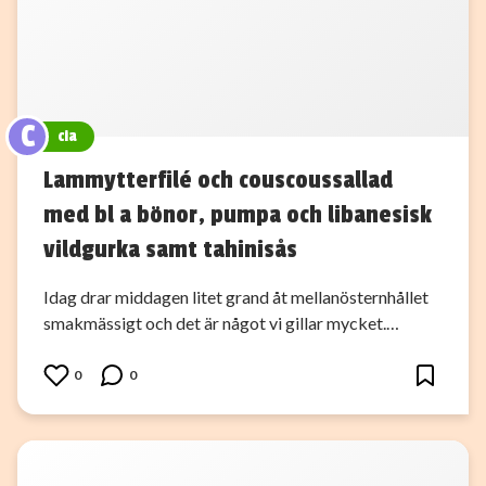
C
cia
Lammytterfilé och couscoussallad
med bl a bönor, pumpa och libanesisk
vildgurka samt tahinisås
Idag drar middagen litet grand åt mellanösternhållet
smakmässigt och det är något vi gillar mycket.…
0
0