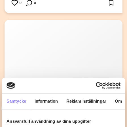
0
0
Samtycke
Information
Reklaminställningar
Om
I
ingelamlandberg
Midsommartårta med bärcurd och
Ansvarsfull användning av dina uppgifter