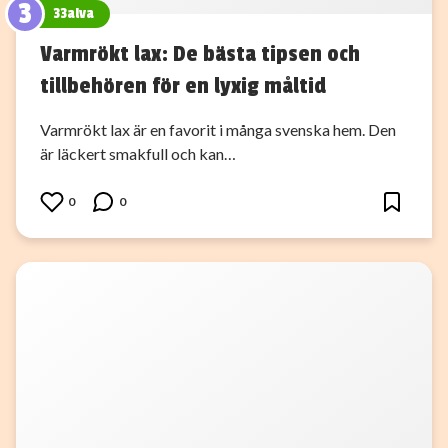
3
33alva
Varmrökt lax: De bästa tipsen och
tillbehören för en lyxig måltid
Varmrökt lax är en favorit i många svenska hem. Den
är läckert smakfull och kan…
0
0