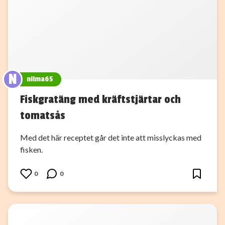
N
nilma65
Fiskgratäng med kräftstjärtar och
tomatsås
Med det här receptet går det inte att misslyckas med
fisken.
0
0