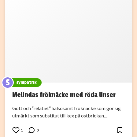
S
sympatrik
Melindas fröknäcke med röda linser
Gott och ”relativt” hälsosamt fröknäcke som gör sig
utmärkt som substitut till kex på ostbrickan.…
1
0