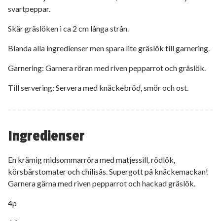
svartpeppar.
Skär gräslöken i ca 2 cm långa strån.
Blanda alla ingredienser men spara lite gräslök till garnering.
Garnering: Garnera röran med riven pepparrot och gräslök.
Till servering: Servera med knäckebröd, smör och ost.
Ingredienser
En krämig midsommarröra med matjessill, rödlök,
körsbärstomater och chilisås. Supergott på knäckemackan!
Garnera gärna med riven pepparrot och hackad gräslök.
4p