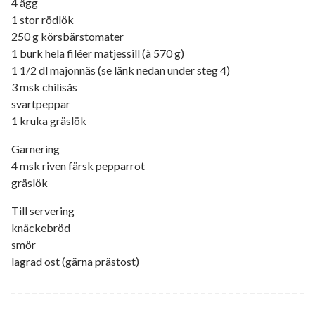
4 ägg
1 stor rödlök
250 g körsbärstomater
1 burk hela filéer matjessill (à 570 g)
1 1/2 dl majonnäs (se länk nedan under steg 4)
3 msk chilisås
svartpeppar
1 kruka gräslök
Garnering
4 msk riven färsk pepparrot
gräslök
Till servering
knäckebröd
smör
lagrad ost (gärna prästost)