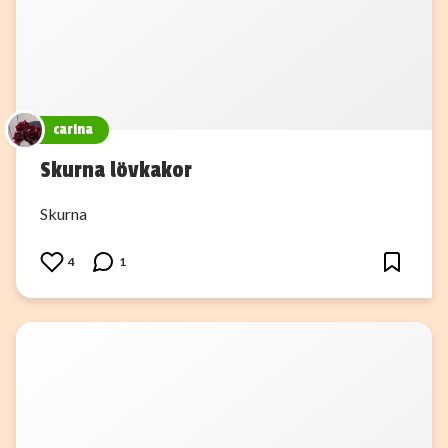
carina
Skurna lövkakor
Skurna
4
1