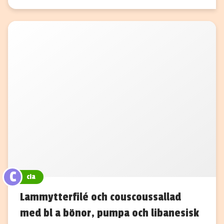
C
cia
Lammytterfilé och couscoussallad
med bl a bönor, pumpa och libanesisk