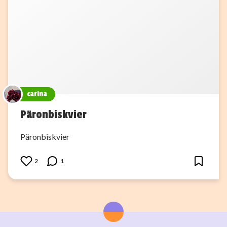
carina
Päronbiskvier
Päronbiskvier
2
1