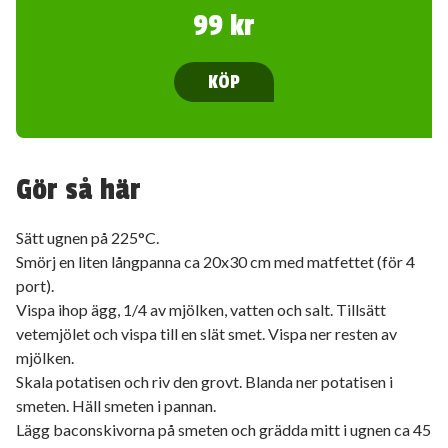
99 kr
KÖP
Gör så här
Sätt ugnen på 225°C.
Smörj en liten långpanna ca 20x30 cm med matfettet (för 4
port).
Vispa ihop ägg, 1/4 av mjölken, vatten och salt. Tillsätt
vetemjölet och vispa till en slät smet. Vispa ner resten av
mjölken.
Skala potatisen och riv den grovt. Blanda ner potatisen i
smeten. Häll smeten i pannan.
Lägg baconskivorna på smeten och grädda mitt i ugnen ca 45