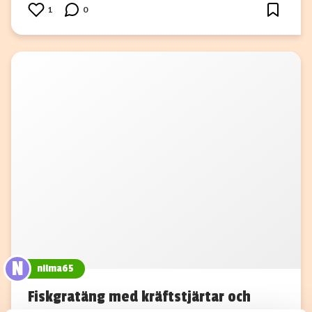
1
0
N
nilma65
Fiskgratäng med kräftstjärtar och