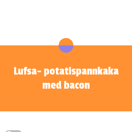
Lufsa- potatispannkaka
med bacon