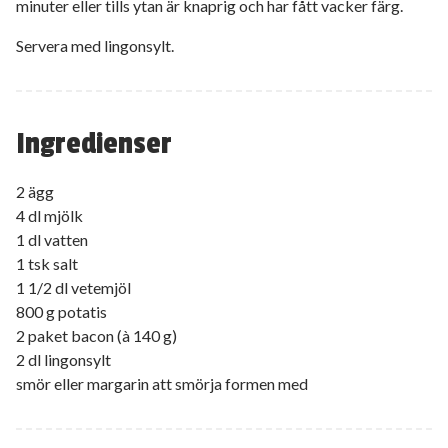
minuter eller tills ytan är knaprig och har fått vacker färg.
Servera med lingonsylt.
Ingredienser
2 ägg
4 dl mjölk
1 dl vatten
1 tsk salt
1 1/2 dl vetemjöl
800 g potatis
2 paket bacon (à 140 g)
2 dl lingonsylt
smör eller margarin att smörja formen med