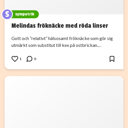
S
sympatrik
Melindas fröknäcke med röda linser
Gott och ”relativt” hälsosamt fröknäcke som gör sig
utmärkt som substitut till kex på ostbrickan.…
1
0