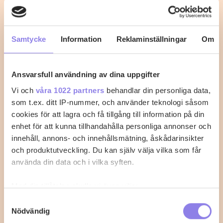
tomatsås
Med det här receptet går det inte att misslyckas med
fisken.
Samtycke
Information
Reklaminställningar
Om
0
0
Ansvarsfull användning av dina uppgifter
Vi och
våra 1022 partners
behandlar din personliga data,
som t.ex. ditt IP-nummer, och använder teknologi såsom
cookies för att lagra och få tillgång till information på din
enhet för att kunna tillhandahålla personliga annonser och
innehåll, annons- och innehållsmätning, åskådarinsikter
och produktutveckling. Du kan själv välja vilka som får
använda din data och i vilka syften.
Med din tillåtelse skulle vi även vilja:
Samla in information om din geografiska plats
Samtyckesval
Nödvändig
som kan ha en noggrannhet på upp till flera meter