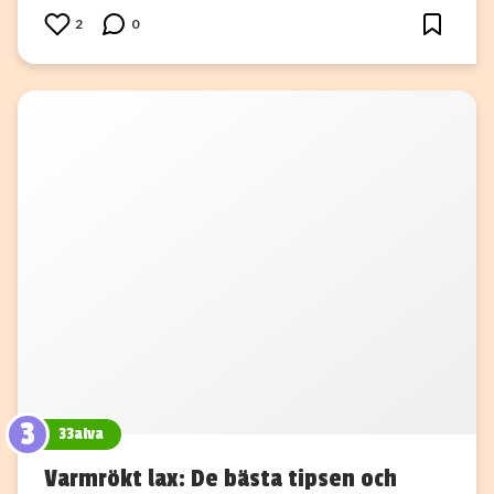
2
0
3
33alva
Varmrökt lax: De bästa tipsen och