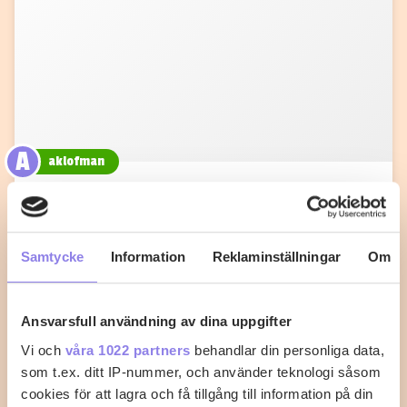
A
aklofman
Baconlindad kyckling med sweet
chilisås
Samtycke
Information
Reklaminställningar
Om
Sätt ugnen på 225°C. Salta och peppra
kycklingfiléerna lite grand och vira sedan baconskivor
runt…
Ansvarsfull användning av dina uppgifter
Vi och
våra 1022 partners
behandlar din personliga data,
7
0
som t.ex. ditt IP-nummer, och använder teknologi såsom
cookies för att lagra och få tillgång till information på din