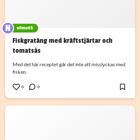
N
nilma65
Fiskgratäng med kräftstjärtar och
tomatsås
Med det här receptet går det inte att misslyckas med
fisken.
0
0