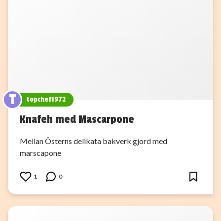
T
topchef1972
Knafeh med Mascarpone
Mellan Österns delikata bakverk gjord med
marscapone
1
0