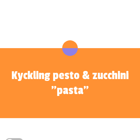
Kyckling pesto & zucchini
”pasta”