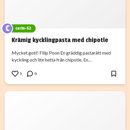
C
carin-52
Krämig kycklingpasta med chipotle
Mycket gott! Filip Poon En gräddig pastarätt med
kyckling och lite hetta från chipotle. En…
5
0