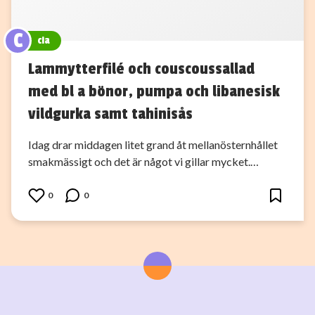
C
cia
Lammytterfilé och couscoussallad
med bl a bönor, pumpa och libanesisk
vildgurka samt tahinisås
Idag drar middagen litet grand åt mellanösternhållet
smakmässigt och det är något vi gillar mycket.…
0
0