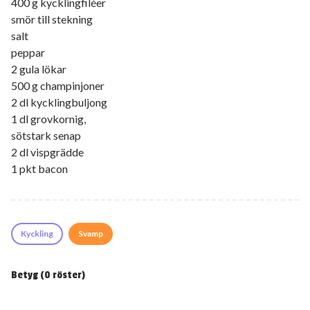
400 g kycklingfiléer
smör till stekning
salt
peppar
2 gula lökar
500 g champinjoner
2 dl kycklingbuljong
1 dl grovkornig,
sötstark senap
2 dl vispgrädde
1 pkt bacon
Kyckling
Svamp
Betyg (
0
röster)