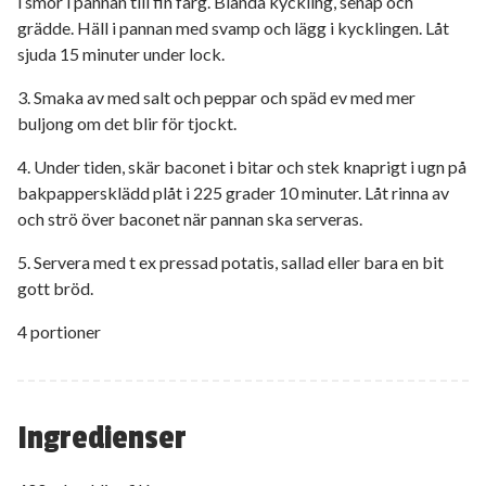
i smör i pannan till fin färg. Blanda kyckling, senap och
grädde. Häll i pannan med svamp och lägg i kycklingen. Låt
sjuda 15 minuter under lock.
3. Smaka av med salt och peppar och späd ev med mer
buljong om det blir för tjockt.
4. Under tiden, skär baconet i bitar och stek knaprigt i ugn på
bakpappersklädd plåt i 225 grader 10 minuter. Låt rinna av
och strö över baconet när pannan ska serveras.
5. Servera med t ex pressad potatis, sallad eller bara en bit
gott bröd.
4 portioner
Ingredienser