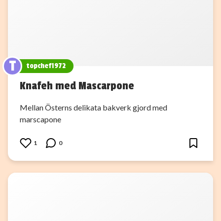
T
topchef1972
Knafeh med Mascarpone
Mellan Österns delikata bakverk gjord med
marscapone
1
0