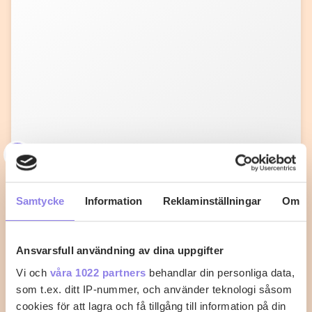
A
aklofman
Baconlindad kyckling med sweet
Samtycke
Information
Reklaminställningar
Om
chilisås
Sätt ugnen på 225°C. Salta och peppra
Ansvarsfull användning av dina uppgifter
kycklingfiléerna lite grand och vira sedan baconskivor
runt…
Vi och
våra 1022 partners
behandlar din personliga data,
som t.ex. ditt IP-nummer, och använder teknologi såsom
7
0
cookies för att lagra och få tillgång till information på din