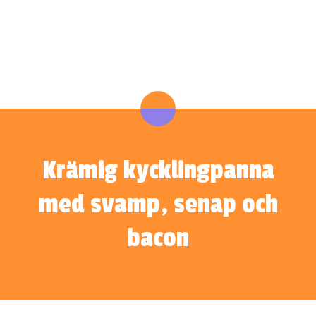
Krämig kycklingpanna
med svamp, senap och
bacon