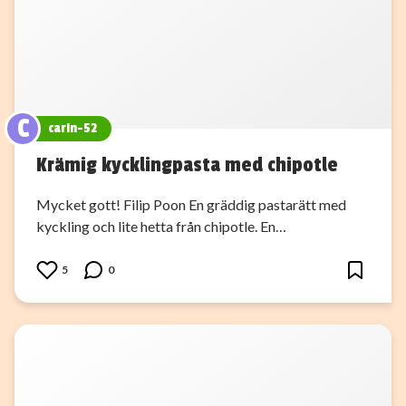
C
carin-52
Krämig kycklingpasta med chipotle
Mycket gott! Filip Poon En gräddig pastarätt med
kyckling och lite hetta från chipotle. En…
5
0