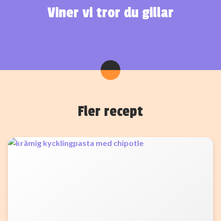
Viner vi tror du gillar
Fler recept