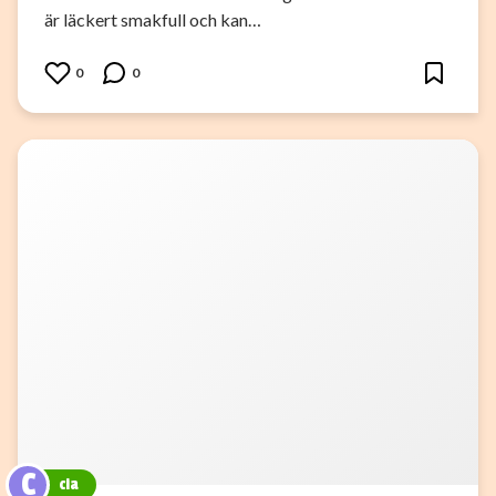
är läckert smakfull och kan…
0
0
C
cia