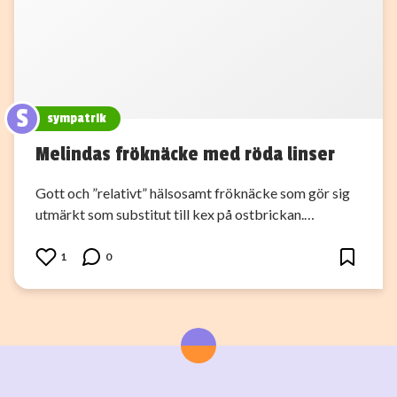
S
sympatrik
Melindas fröknäcke med röda linser
Gott och ”relativt” hälsosamt fröknäcke som gör sig
utmärkt som substitut till kex på ostbrickan.…
1
0