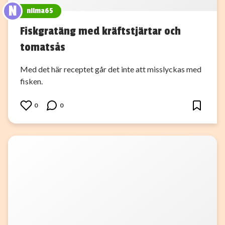
N
nilma65
Fiskgratäng med kräftstjärtar och
tomatsås
Med det här receptet går det inte att misslyckas med
fisken.
0
0