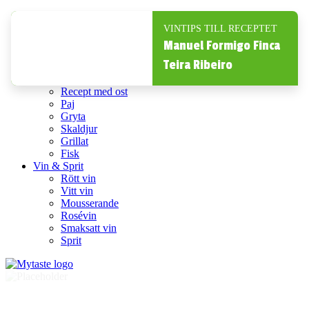
Inspiration
Recept
VINTIPS TILL RECEPTET
Drinkar
Manuel Formigo Finca
Kyckling
Teira Ribeiro
Pasta
Köttfärsrätter
Recept med ost
Paj
Gryta
Skaldjur
Grillat
Fisk
Vin & Sprit
Rött vin
Vitt vin
Mousserande
Rosévin
Smaksatt vin
Sprit