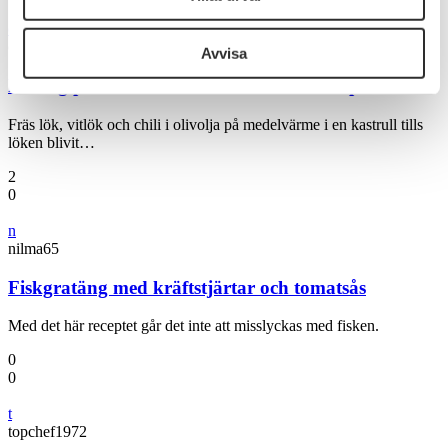
och annonserna till användarna, tillhandahålla funktioner
för sociala medier och analysera vår trafik. Vi
c
carin-52
vidarebefordrar även sådana identifierare och annan
Avvisa
information från din enhet till de sociala medier och
krämig pastasås med salsiccia och mascarpone
annons- och analysföretag som vi samarbetar med.
Dessa kan i sin tur kombinera informationen med annan
Fräs lök, vitlök och chili i olivolja på medelvärme i en kastrull tills
löken blivit…
information som du har tillhandahållit eller som de har
samlat in när du har använt deras tjänster.
2
0
n
nilma65
Fiskgratäng med kräftstjärtar och tomatsås
Med det här receptet går det inte att misslyckas med fisken.
0
0
t
topchef1972