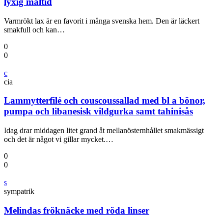
lyxig måltid
Varmrökt lax är en favorit i många svenska hem. Den är läckert
smakfull och kan…
0
0
c
cia
Lammytterfilé och couscoussallad med bl a bönor,
pumpa och libanesisk vildgurka samt tahinisås
Idag drar middagen litet grand åt mellanösternhållet smakmässigt
och det är något vi gillar mycket.…
0
0
s
sympatrik
Melindas fröknäcke med röda linser