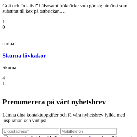
Gott och ”relativt” hälsosamt fröknäcke som gör sig utmärkt som
substitut till kex på ostbrickan.…
1
0
carina
Skurna lövkakor
Skurna
4
1
Prenumerera på vårt nyhetsbrev
Lämna dina kontaktuppgifter och få våra nyhetsbrev fyllda med
inspiration och vintips!