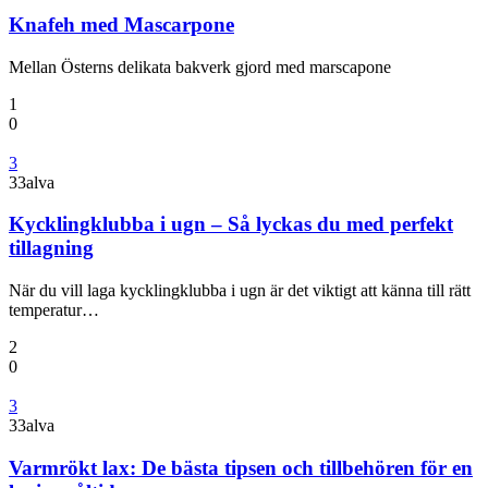
Knafeh med Mascarpone
Mellan Österns delikata bakverk gjord med marscapone
1
0
3
33alva
Kycklingklubba i ugn – Så lyckas du med perfekt
tillagning
När du vill laga kycklingklubba i ugn är det viktigt att känna till rätt
temperatur…
2
0
3
33alva
Varmrökt lax: De bästa tipsen och tillbehören för en