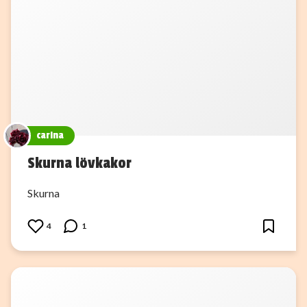
carina
Skurna lövkakor
Skurna
4
1