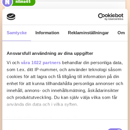
N
nilma65
Fiskgratäng med kräftstjärtar och
tomatsås
Samtycke
Information
Reklaminställningar
Om
Med det här receptet går det inte att misslyckas med
fisken.
Ansvarsfull användning av dina uppgifter
0
0
Vi och
våra 1022 partners
behandlar din personliga data,
som t.ex. ditt IP-nummer, och använder teknologi såsom
cookies för att lagra och få tillgång till information på din
enhet för att kunna tillhandahålla personliga annonser och
innehåll, annons- och innehållsmätning, åskådarinsikter
och produktutveckling. Du kan själv välja vilka som får
använda din data och i vilka syften.
Med din tillåtelse skulle vi även vilja:
Samla in information om din geografiska plats
Samtyckesval