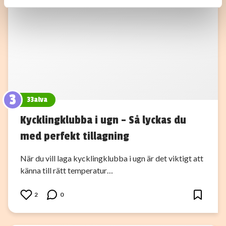
Dessa kan i sin tur kombinera informationen med annan
information som du har tillhandahållit eller som de har
samlat in när du har använt deras tjänster.
3
33alva
Kycklingklubba i ugn – Så lyckas du
med perfekt tillagning
När du vill laga kycklingklubba i ugn är det viktigt att
känna till rätt temperatur…
2
0