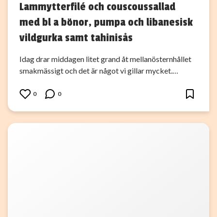
Lammytterfilé och couscoussallad
med bl a bönor, pumpa och libanesisk
vildgurka samt tahinisås
Idag drar middagen litet grand åt mellanösternhållet
smakmässigt och det är något vi gillar mycket.…
0
0