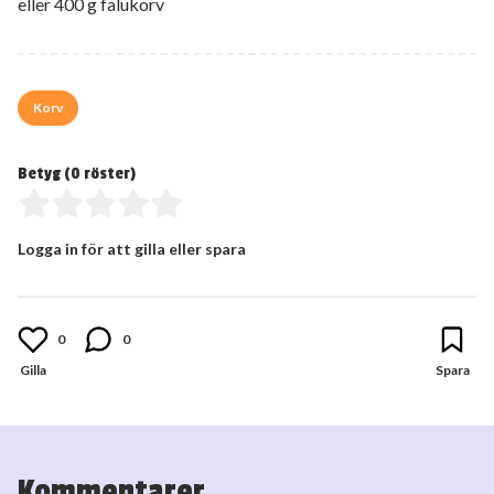
eller 400 g falukorv
Korv
Betyg (
0
röster)
Logga in för att gilla eller spara
0
0
Kommentarer