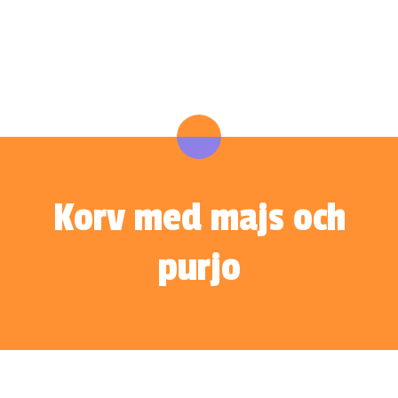
Korv med majs och
purjo