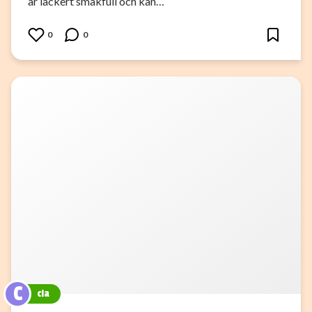
är läckert smakfull och kan…
0
0
C
cia