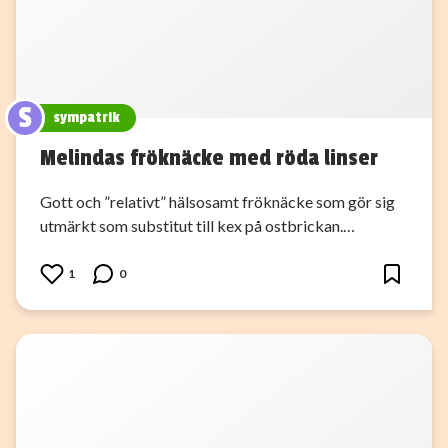
S
sympatrik
Melindas fröknäcke med röda linser
Gott och ”relativt” hälsosamt fröknäcke som gör sig
utmärkt som substitut till kex på ostbrickan.…
1
0