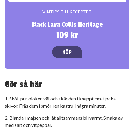
VINTIPS TILL RECEPTET
Black Lava Collis Heritage
109 kr
KÖP
Gör så här
1. Skölj purjolöken väl och skär den i knappt cm-tjocka
skivor. Fräs dem i smör i en kastrull några minuter.
2. Blanda i majsen och låt alltsammans bli varmt. Smaka av
med salt och vitpeppar.