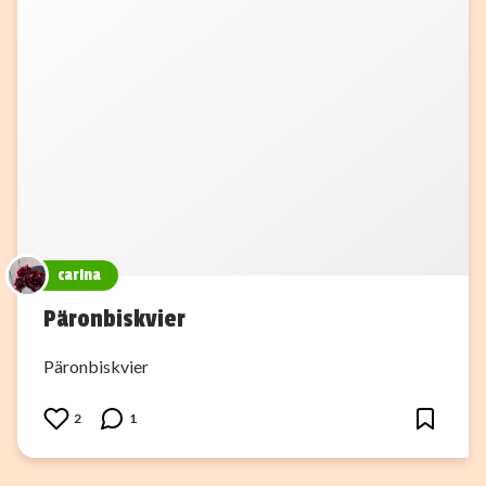
carina
Päronbiskvier
Päronbiskvier
2
1