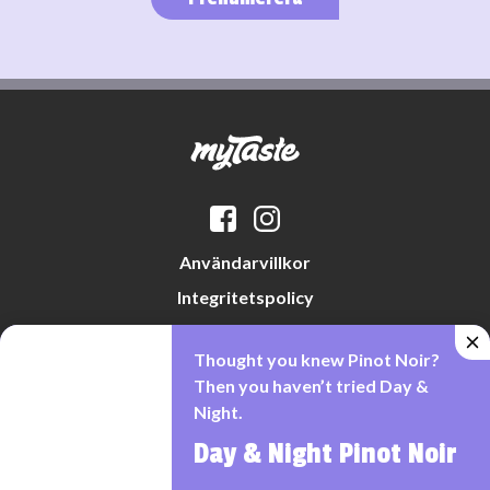
Användarvillkor
Integritetspolicy
Datapreferenser
Thought you knew Pinot Noir?
Cookiepolicy
Then you haven’t tried Day &
Night.
Day & Night Pinot Noir
Denna webbplats drivs av Vinklubben i Norden AB
© 2026 mytaste.se