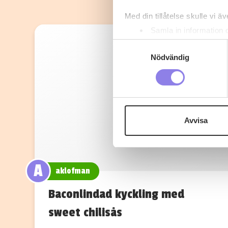
Med din tillåtelse skulle vi äve
Samla in information 
Identifiera din enhet 
Samtyckesval
Ta reda på mer om hur dina pe
Nödvändig
eller dra tillbaka ditt samtyc
Denna webbplats innehåller
eller äldre. Genom att besöka
Avvisa
Vi använder enhetsidentifierar
sociala medier och analysera 
till de sociala medier och a
A
med annan information som du 
aklofman
Baconlindad kyckling med
sweet chilisås