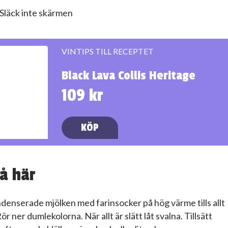
Släck inte skärmen
VINTIPS TILL RECEPTET
Black Lava Collis Heritage
109 kr
KÖP
å här
denserade mjölken med farinsocker på hög värme tills allt
Rör ner dumlekolorna. När allt är slätt låt svalna. Tillsätt