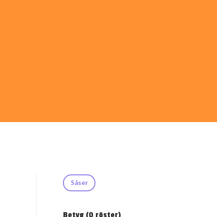
Såser
Betyg (
0
röster)