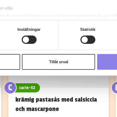
n vilja:
om din geografiska plats som kan ha en noggrannhet på upp till f
genom att aktivt skanna den för specifika kännetecken (fingeravt
rsonliga uppgifter behandlas och ställ in dina preferenser i
deta
Inställningar
Statistik
ke när som helst från cookie-förklaringen.
 information om alkoholdrycker.
För besök på denna webbplat
 webbplatsen intygar du att du är 25 år eller äldre.
Tillåt urval
e för att anpassa innehållet och annonserna till användarna, tillh
vår trafik. Vi vidarebefordrar även sådana identifierare och anna
nnons- och analysföretag som vi samarbetar med. Dessa kan i sin
C
har tillhandahållit eller som de har samlat in när du har använt 
carin-52
krämig pastasås med salsiccia
och mascarpone