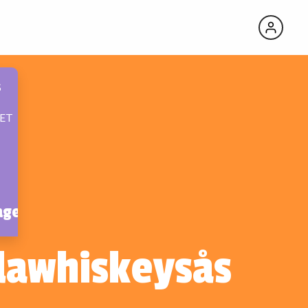
S
ET
age
lawhiskeysås