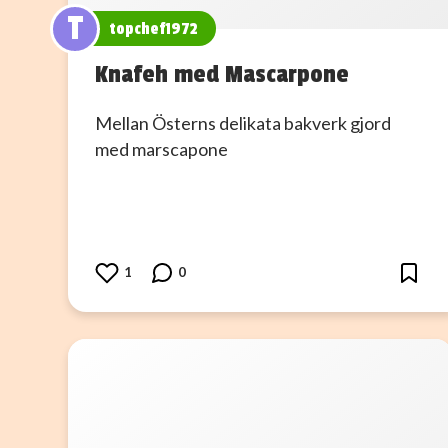
T
topchef1972
Knafeh med Mascarpone
Mellan Österns delikata bakverk gjord
med marscapone
1
0