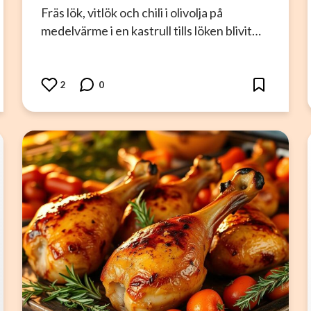
Fräs lök, vitlök och chili i olivolja på
medelvärme i en kastrull tills löken blivit…
2
0