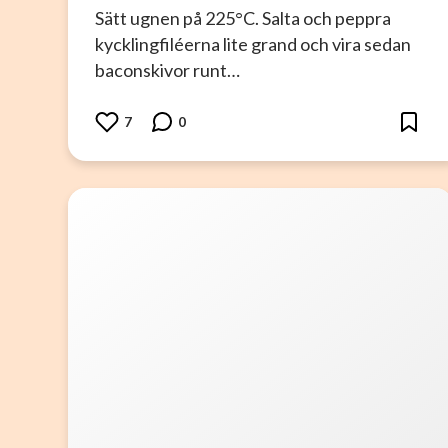
Sätt ugnen på 225°C. Salta och peppra
kycklingfiléerna lite grand och vira sedan
baconskivor runt…
7
0