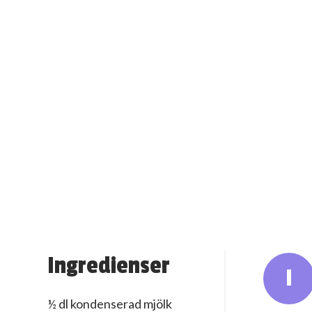
Ingredienser
I
½ dl kondenserad mjölk