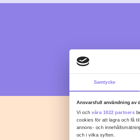
Samtycke
Ansvarsfull användning av d
Vi och
våra 1022 partners
be
cookies för att lagra och få t
annons- och innehållsmätning
och i vilka syften.