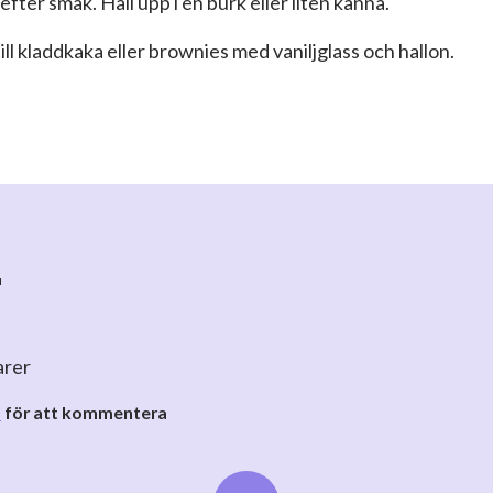
fter smak. Häll upp i en burk eller liten kanna.
ill kladdkaka eller brownies med vaniljglass och hallon.
r
arer
o
för att kommentera