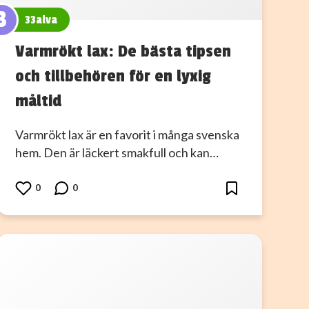
3
33alva
Varmrökt lax: De bästa tipsen
och tillbehören för en lyxig
måltid
Varmrökt lax är en favorit i många svenska
hem. Den är läckert smakfull och kan…
0
0