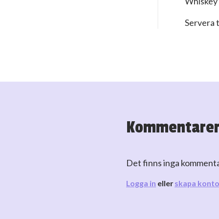
Whiskey e
Servera t
Kommentare
Det finns inga komment
Logga in
eller
skapa kont