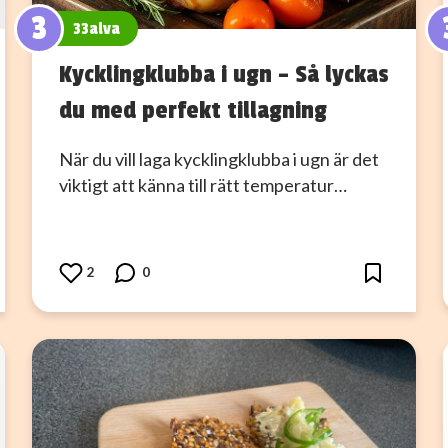
3
33alva
Kycklingklubba i ugn – Så lyckas
du med perfekt tillagning
När du vill laga kycklingklubba i ugn är det
viktigt att känna till rätt temperatur…
2
0