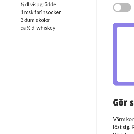
½ dl vispgrädde
1 msk farinsocker
3 dumlekolor
ca ½ dl whiskey
Gör s
Värm kon
löst sig. 