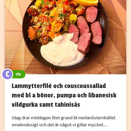
C
cia
Lammytterfilé och couscoussallad
med bl a bönor, pumpa och libanesisk
vildgurka samt tahinisås
Idag drar middagen litet grand åt mellanösternhållet
smakmässigt och det är något vi gillar mycket.…