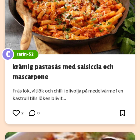
C
carin-52
krämig pastasås med salsiccia och
mascarpone
Fräs lök, vitlök och chili i olivolja på medelvärme i en
kastrull tills löken blivit…
2
0