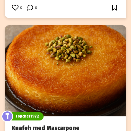
0
0
T
topchef1972
Knafeh med Mascarpone