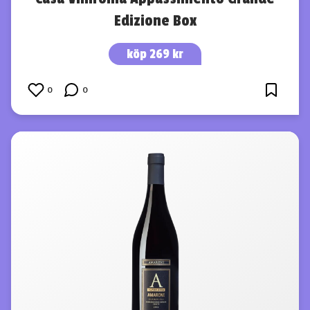
Edizione Box
köp 269 kr
0
0