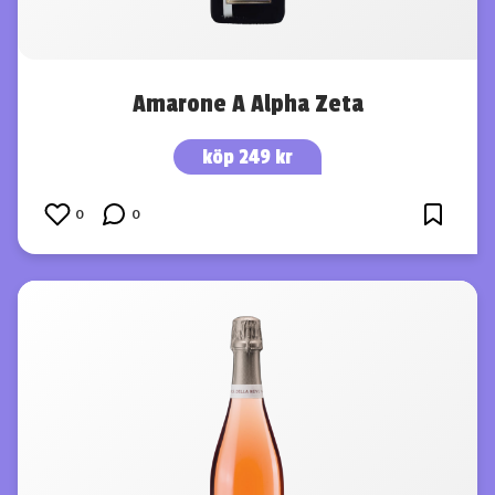
Amarone A Alpha Zeta
köp 249 kr
0
0