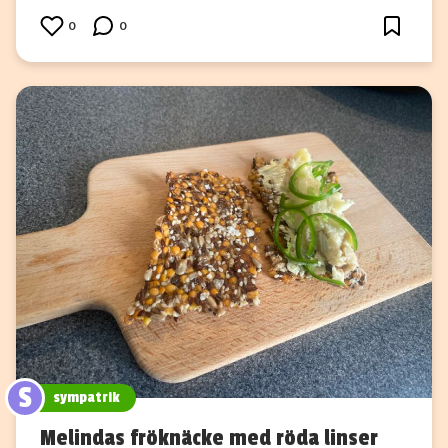
0
0
S
sympatrik
Melindas fröknäcke med röda linser