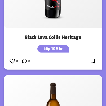
Black Lava Collis Heritage
köp 109 kr
0
0