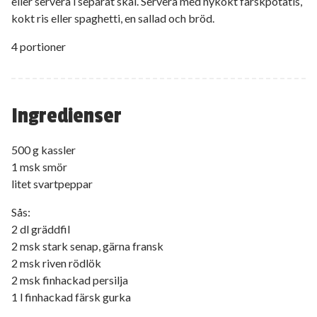
eller servera i separat skål. Servera med nykokt färskpotatis,
kokt ris eller spaghetti, en sallad och bröd.
4 portioner
Ingredienser
500 g kassler
1 msk smör
litet svartpeppar
Sås:
2 dl gräddfil
2 msk stark senap, gärna fransk
2 msk riven rödlök
2 msk finhackad persilja
1 l finhackad färsk gurka