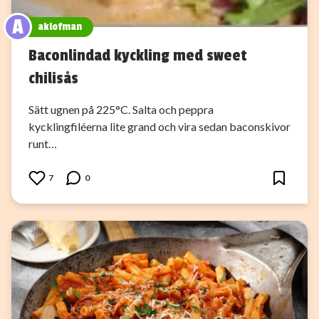
A
aklofman
Baconlindad kyckling med sweet
chilisås
Sätt ugnen på 225°C. Salta och peppra
kycklingfiléerna lite grand och vira sedan baconskivor
runt…
7
0