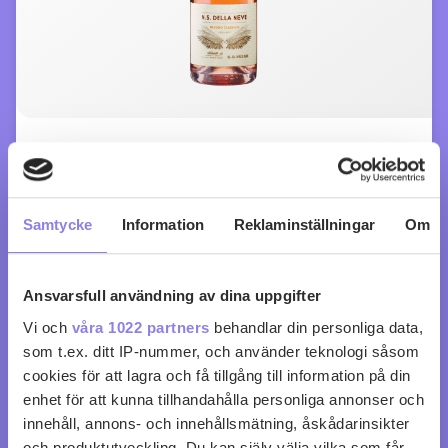
N.S. della Neve Extra Brut Rosé
köp 299 kr
Samtycke
Information
Reklaminställningar
Om
0
0
Ansvarsfull användning av dina uppgifter
Vi och
våra 1022 partners
behandlar din personliga data,
som t.ex. ditt IP-nummer, och använder teknologi såsom
cookies för att lagra och få tillgång till information på din
enhet för att kunna tillhandahålla personliga annonser och
innehåll, annons- och innehållsmätning, åskådarinsikter
och produktutveckling. Du kan själv välja vilka som får