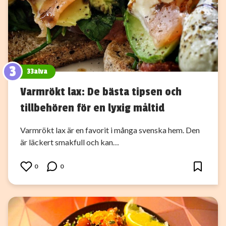
3
33alva
Varmrökt lax: De bästa tipsen och
tillbehören för en lyxig måltid
Varmrökt lax är en favorit i många svenska hem. Den
är läckert smakfull och kan…
0
0