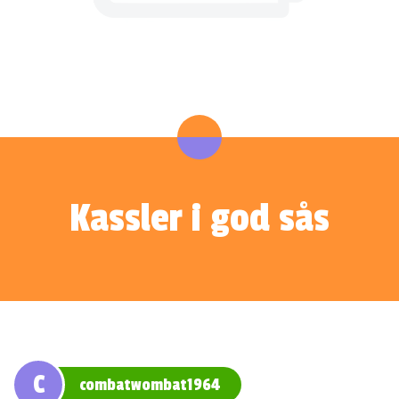
Kassler i god sås
C
combatwombat1964