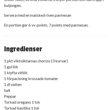
buljongen.
Servera med en matsked riven parmesan
En portion ger 6 vv-points. 7 points med parmesan.
Ingredienser
1 pkt viktväktarnas chorizo (3 korvar)
1 gul lök
1 klyfta vitlök
1 förpackning krossade tomater
1 dl vatten
Salt
Peppar
Torkad oregano 1 tsk
Torkad basilika 1 tsk