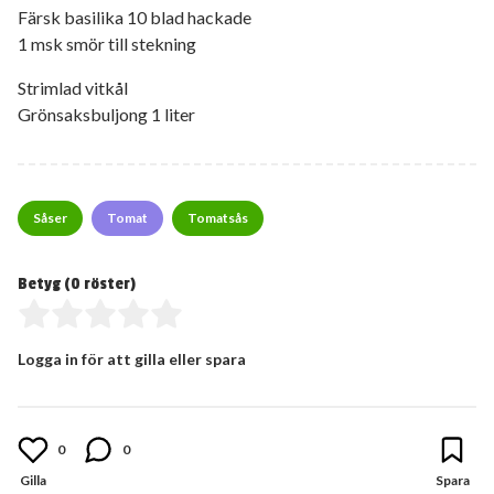
Färsk basilika 10 blad hackade
1 msk smör till stekning
Strimlad vitkål
Grönsaksbuljong 1 liter
Såser
Tomat
Tomatsås
Betyg (
0
röster)
Logga in för att gilla eller spara
0
0