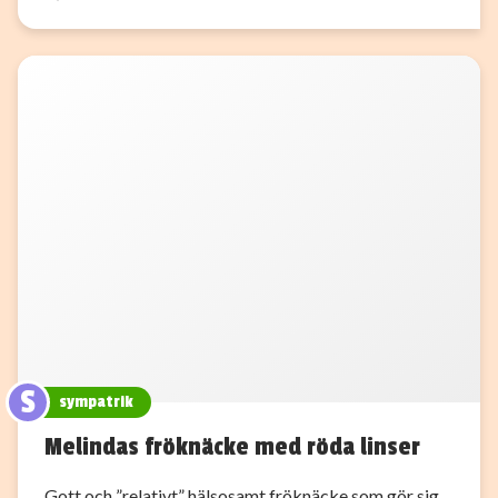
S
sympatrik
Melindas fröknäcke med röda linser
Gott och ”relativt” hälsosamt fröknäcke som gör sig