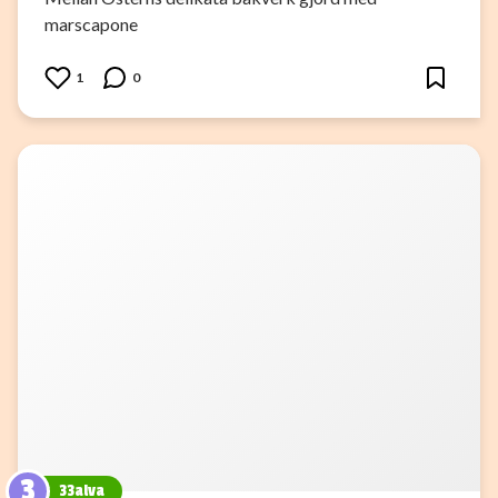
marscapone
1
0
3
33alva