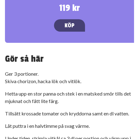
119 kr
KÖP
Gör så här
Ger 3 portioner.
Skiva chorizon, hacka lök och vitlök.
Hetta upp en stor panna och stek i en matsked smör tills det
mjuknat och fått lite färg.
Tillsätt krossade tomater och kryddorna samt en dl vatten.
Låt puttra i en halvtimme på svag värme.
Under tiden, strimla vitkål ca 3 dl per portion och värm upp i