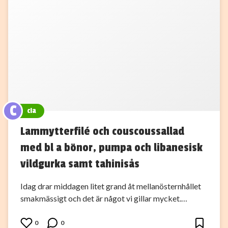
C
cia
Lammytterfilé och couscoussallad
med bl a bönor, pumpa och libanesisk
vildgurka samt tahinisås
Idag drar middagen litet grand åt mellanösternhållet
smakmässigt och det är något vi gillar mycket.…
0
0