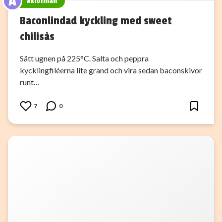
A
aklofman
Baconlindad kyckling med sweet
chilisås
Sätt ugnen på 225°C. Salta och peppra
kycklingfiléerna lite grand och vira sedan baconskivor
runt…
7
0