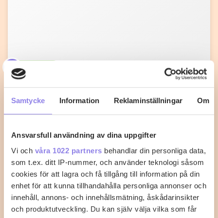
C
carin-52
krämig pastasås med salsiccia och
mascarpone
Samtycke
Information
Reklaminställningar
Om
Fräs lök, vitlök och chili i olivolja på medelvärme i en
kastrull tills löken blivit…
Ansvarsfull användning av dina uppgifter
Vi och
våra 1022 partners
behandlar din personliga data,
2
0
som t.ex. ditt IP-nummer, och använder teknologi såsom
cookies för att lagra och få tillgång till information på din
enhet för att kunna tillhandahålla personliga annonser och
innehåll, annons- och innehållsmätning, åskådarinsikter
och produktutveckling. Du kan själv välja vilka som får