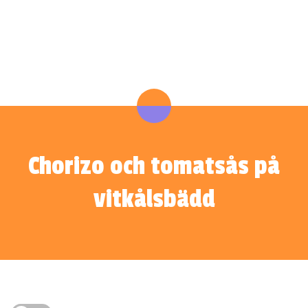
Chorizo och tomatsås på
vitkålsbädd