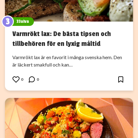
3
33alva
Varmrökt lax: De bästa tipsen och
tillbehören för en lyxig måltid
Varmrökt lax är en favorit i många svenska hem. Den
är läckert smakfull och kan…
0
0