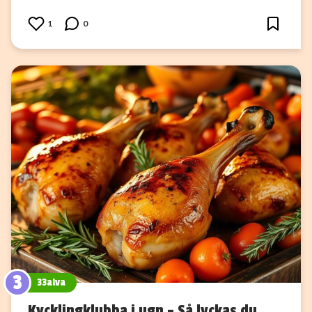
1
0
3
33alva
Kycklingklubba i ugn – Så lyckas du