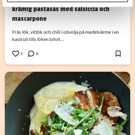
annons- och analysföretag som vi samarbetar med.
krämig pastasås med salsiccia och
Dessa kan i sin tur kombinera informationen med annan
information som du har tillhandahållit eller som de har
mascarpone
samlat in när du har använt deras tjänster.
Fräs lök, vitlök och chili i olivolja på medelvärme i en
kastrull tills löken blivit…
2
0