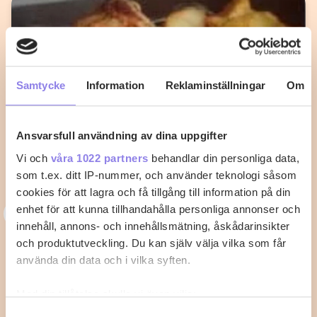
Samtycke
Information
Reklaminställningar
Om
Ansvarsfull användning av dina uppgifter
Vi och
våra 1022 partners
behandlar din personliga data,
som t.ex. ditt IP-nummer, och använder teknologi såsom
cookies för att lagra och få tillgång till information på din
A
enhet för att kunna tillhandahålla personliga annonser och
aklofman
innehåll, annons- och innehållsmätning, åskådarinsikter
Baconlindad kyckling med sweet
och produktutveckling. Du kan själv välja vilka som får
använda din data och i vilka syften.
chilisås
Med din tillåtelse skulle vi även vilja:
Sätt ugnen på 225°C. Salta och peppra
kycklingfiléerna lite grand och vira sedan baconskivor
Samla in information om din geografiska plats
Samtyckesval