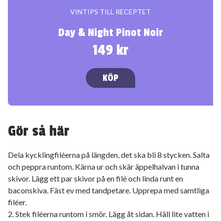
VINTIPS TILL RECEPTET
Day & Night Pinot Noir
149 kr
KÖP
Gör så här
Dela kycklingfiléerna på längden, det ska bli 8 stycken. Salta
och peppra runtom. Kärna ur och skär äppelhalvan i tunna
skivor. Lägg ett par skivor på en filé och linda runt en
baconskiva. Fäst ev med tandpetare. Upprepa med samtliga
filéer.
2. Stek filéerna runtom i smör. Lägg åt sidan. Häll lite vatten i