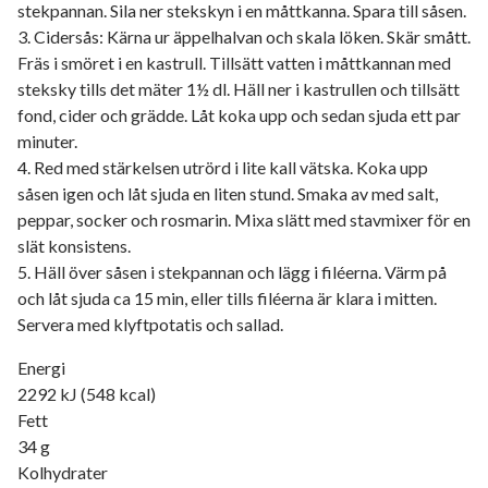
stekpannan. Sila ner stekskyn i en måttkanna. Spara till såsen.
3. Cidersås: Kärna ur äppelhalvan och skala löken. Skär smått.
Fräs i smöret i en kastrull. Tillsätt vatten i måttkannan med
steksky tills det mäter 1½ dl. Häll ner i kastrullen och tillsätt
fond, cider och grädde. Låt koka upp och sedan sjuda ett par
minuter.
4. Red med stärkelsen utrörd i lite kall vätska. Koka upp
såsen igen och låt sjuda en liten stund. Smaka av med salt,
peppar, socker och rosmarin. Mixa slätt med stavmixer för en
slät konsistens.
5. Häll över såsen i stekpannan och lägg i filéerna. Värm på
och låt sjuda ca 15 min, eller tills filéerna är klara i mitten.
Servera med klyftpotatis och sallad.
Energi
2292 kJ (548 kcal)
Fett
34 g
Kolhydrater