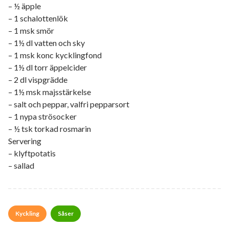
– ½ äpple
– 1 schalottenlök
– 1 msk smör
– 1½ dl vatten och sky
– 1 msk konc kycklingfond
– 1½ dl torr äppelcider
– 2 dl vispgrädde
– 1½ msk majsstärkelse
– salt och peppar, valfri pepparsort
– 1 nypa strösocker
– ½ tsk torkad rosmarin
Servering
– klyftpotatis
– sallad
Kyckling
Såser