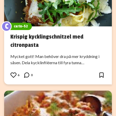
C
carin-52
Krispig kycklingschnitzel med
citronpasta
Mycket gott! Man behöver dra på mer kryddning i
såsen. Dela kycklinfiléerna till fyra tunna…
6
0