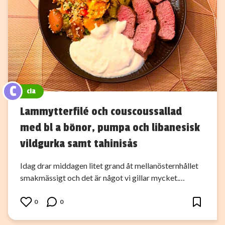
C
cia
Lammytterfilé och couscoussallad
med bl a bönor, pumpa och libanesisk
vildgurka samt tahinisås
Idag drar middagen litet grand åt mellanösternhållet
smakmässigt och det är något vi gillar mycket.…
0
0