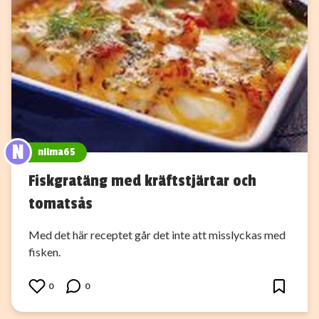
N
nilma65
Fiskgratäng med kräftstjärtar och
tomatsås
Med det här receptet går det inte att misslyckas med
fisken.
0
0