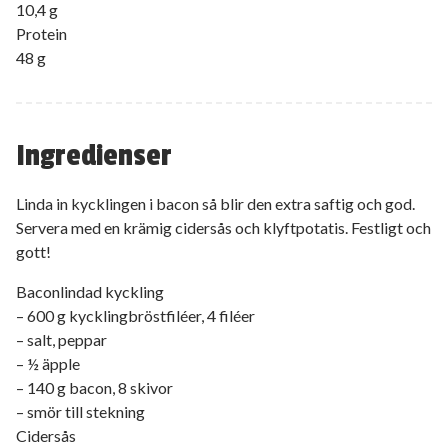
10,4 g
Protein
48 g
Ingredienser
Linda in kycklingen i bacon så blir den extra saftig och god.
Servera med en krämig cidersås och klyftpotatis. Festligt och
gott!
Baconlindad kyckling
– 600 g kycklingbröstfiléer, 4 filéer
– salt, peppar
– ½ äpple
– 140 g bacon, 8 skivor
– smör till stekning
Cidersås