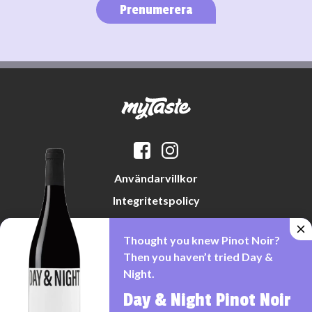
Prenumerera
Användarvillkor
Integritetspolicy
Datapreferenser
Thought you knew Pinot Noir?
Cookiepolicy
Then you haven’t tried Day &
Night.
Day & Night Pinot Noir
Denna webbplats drivs av Vinklubben i Norden AB