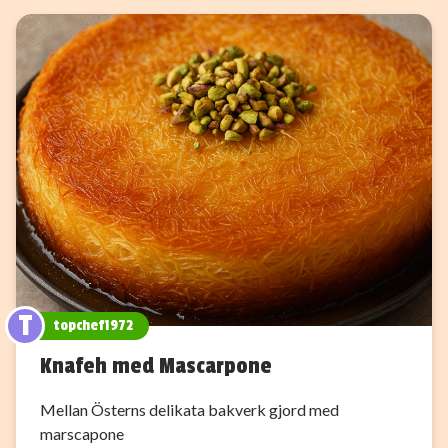
T
topchef1972
Knafeh med Mascarpone
Mellan Österns delikata bakverk gjord med
marscapone