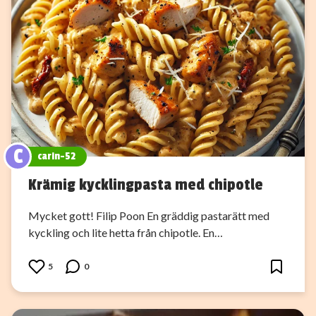
C
carin-52
Krämig kycklingpasta med chipotle
Mycket gott! Filip Poon En gräddig pastarätt med
kyckling och lite hetta från chipotle. En…
5
0