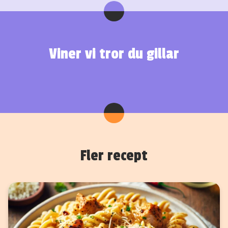
Viner vi tror du gillar
Fler recept