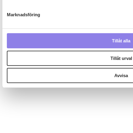
information från din enhet till de sociala medier och annon
kan i sin tur kombinera informationen med annan information 
Marknadsföring
in när du har använt deras tjänster.
Tillåt alla
Användarvillkor
Integritetspolicy
Datapreferenser
Tillåt urval
Cookiepolicy
Denna webbplats drivs av Vinklubben i Norden AB
Avvisa
© 2026 mytaste.se