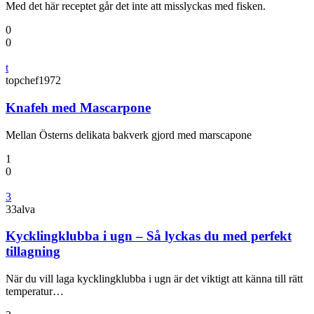
Med det här receptet går det inte att misslyckas med fisken.
0
0
t
topchef1972
Knafeh med Mascarpone
Mellan Österns delikata bakverk gjord med marscapone
1
0
3
33alva
Kycklingklubba i ugn – Så lyckas du med perfekt
tillagning
När du vill laga kycklingklubba i ugn är det viktigt att känna till rätt
temperatur…