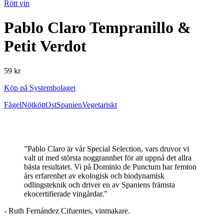
Rött vin
Pablo Claro Tempranillo &
Petit Verdot
59 kr
Köp på Systembolaget
Fågel
Nötkött
Ost
Spanien
Vegetariskt
”Pablo Claro är vår Special Selection, vars druvor vi
valt ut med största noggrannhet för att uppnå det allra
bästa resultatet. Vi på Dominio de Punctum har femton
års erfarenhet av ekologisk och biodynamisk
odlingsteknik och driver en av Spaniens främsta
ekocertifierade vingårdar.”
- Ruth Fernández Cifuentes, vinmakare.