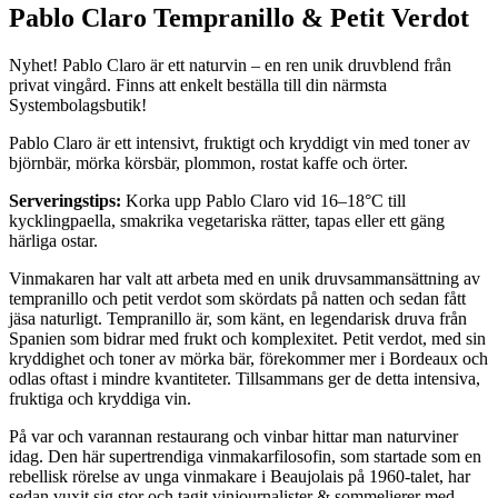
Pablo Claro Tempranillo & Petit Verdot
Nyhet! Pablo Claro är ett naturvin – en ren unik druvblend från
privat vingård. Finns att enkelt beställa till din närmsta
Systembolagsbutik!
Pablo Claro är ett intensivt, fruktigt och kryddigt vin med toner av
björnbär, mörka körsbär, plommon, rostat kaffe och örter.
Serveringstips:
Korka upp Pablo Claro vid 16–18°C till
kycklingpaella, smakrika vegetariska rätter, tapas eller ett gäng
härliga ostar.
Vinmakaren har valt att arbeta med en unik druvsammansättning av
tempranillo och petit verdot som skördats på natten och sedan fått
jäsa naturligt. Tempranillo är, som känt, en legendarisk druva från
Spanien som bidrar med frukt och komplexitet. Petit verdot, med sin
kryddighet och toner av mörka bär, förekommer mer i Bordeaux och
odlas oftast i mindre kvantiteter. Tillsammans ger de detta intensiva,
fruktiga och kryddiga vin.
På var och varannan restaurang och vinbar hittar man naturviner
idag. Den här supertrendiga vinmakarfilosofin, som startade som en
rebellisk rörelse av unga vinmakare i Beaujolais på 1960-talet, har
sedan vuxit sig stor och tagit vinjournalister & sommelierer med