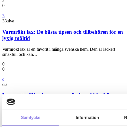
2
0
3
33alva
Varmrökt lax: De bästa tipsen och tillbehören för en
lyxig måltid
Varmrökt lax är en favorit i många svenska hem. Den är läckert
smakfull och kan…
0
0
c
cia
Lammytterfilé och couscoussallad med bl a bönor,
pumpa och libanesisk vildgurka samt tahinisås
Idag drar middagen litet grand åt mellanösternhållet smakmässigt
Samtycke
Information
R
och det är något vi gillar mycket.…