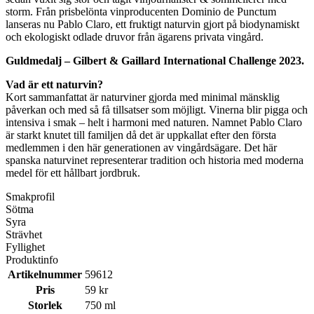
storm. Från prisbelönta vinproducenten Dominio de Punctum
lanseras nu Pablo Claro, ett fruktigt naturvin gjort på biodynamiskt
och ekologiskt odlade druvor från ägarens privata vingård.
Guldmedalj – Gilbert & Gaillard International Challenge 2023.
Vad är ett naturvin?
Kort sammanfattat är naturviner gjorda med minimal mänsklig
påverkan och med så få tillsatser som möjligt. Vinerna blir pigga och
intensiva i smak – helt i harmoni med naturen. Namnet Pablo Claro
är starkt knutet till familjen då det är uppkallat efter den första
medlemmen i den här generationen av vingårdsägare. Det här
spanska naturvinet representerar tradition och historia med moderna
medel för ett hållbart jordbruk.
Smakprofil
Sötma
Syra
Strävhet
Fyllighet
Produktinfo
Artikelnummer
59612
Pris
59 kr
Storlek
750 ml