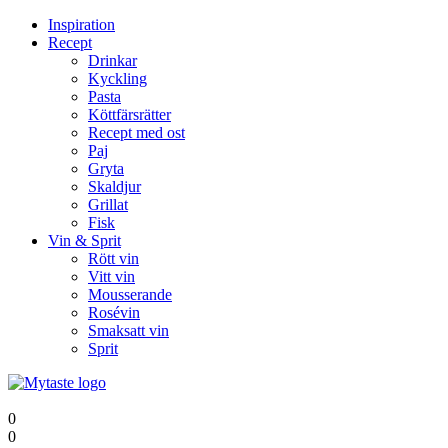
Inspiration
Recept
Drinkar
Kyckling
Pasta
Köttfärsrätter
Recept med ost
Paj
Gryta
Skaldjur
Grillat
Fisk
Vin & Sprit
Rött vin
Vitt vin
Mousserande
Rosévin
Smaksatt vin
Sprit
0
0