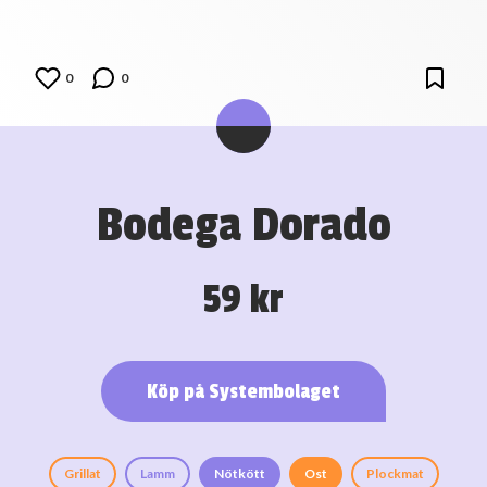
0
0
Bodega Dorado
59 kr
Köp på Systembolaget
Grillat
Lamm
Nötkött
Ost
Plockmat