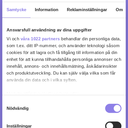
Samtycke
Information
Reklaminställningar
Om
Ansvarsfull användning av dina uppgifter
Vi och
våra 1022 partners
behandlar din personliga data,
Montelciego Reserva
som t.ex. ditt IP-nummer, och använder teknologi såsom
cookies för att lagra och få tillgång till information på din
köp 119 kr
enhet för att kunna tillhandahålla personliga annonser och
innehåll, annons- och innehållsmätning, åskådarinsikter
0
0
och produktutveckling. Du kan själv välja vilka som får
använda din data och i vilka syften.
Med din tillåtelse skulle vi även vilja:
Samla in information om din geografiska plats
Samtyckesval
Nödvändig
som kan ha en noggrannhet på upp till flera meter
Identifiera din enhet genom att aktivt skanna den
för specifika kännetecken (fingeravtryck)
Inställningar