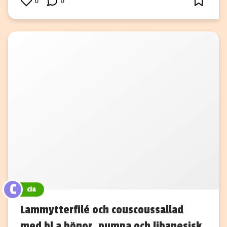
0
0
C
cia
Lammytterfilé och couscoussallad
med bl a bönor, pumpa och libanesisk