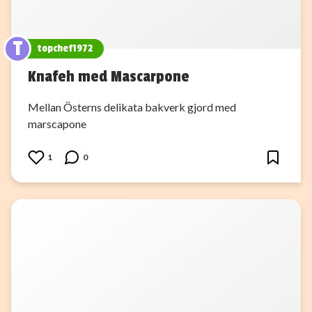
T
topchef1972
Knafeh med Mascarpone
Mellan Österns delikata bakverk gjord med
marscapone
1
0