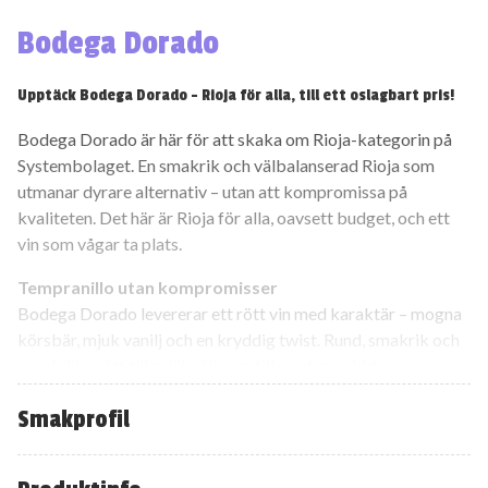
Bodega Dorado
Upptäck Bodega Dorado – Rioja för alla, till ett oslagbart pris!
Bodega Dorado är här för att skaka om Rioja-kategorin på
Systembolaget. En smakrik och välbalanserad Rioja som
utmanar dyrare alternativ – utan att kompromissa på
kvaliteten. Det här är Rioja för alla, oavsett budget, och ett
vin som vågar ta plats.
Tempranillo utan kompromisser
Bodega Dorado levererar ett rött vin med karaktär – mogna
körsbär, mjuk vanilj och en kryddig twist. Rund, smakrik och
precis lika rätt till grillkväll som till vardagsmiddag.
Direkt från hjärtat av Rioja – Spaniens mest ikoniska
Smakprofil
vindistrikt.
Varje klunk är ett bevis på att ett fantastiskt vin inte behöver
kosta skjortan – det behöver bara rätt druvor och rätt