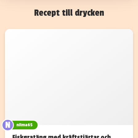
Recept till drycken
N
nilma65
Fiskgratäng med kräftstjärtar och