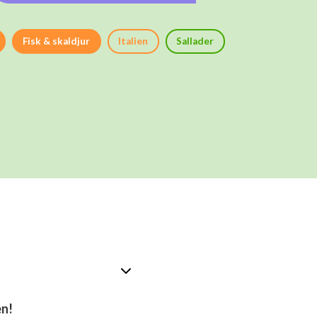
Fisk & skaldjur
Italien
Sallader
en!