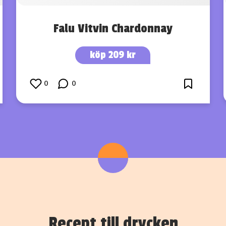
Falu Vitvin Chardonnay
köp 209 kr
0
0
Recept till drycken