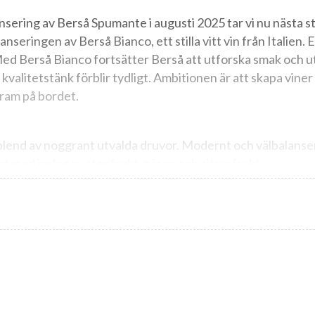
nsering av Berså Spumante i augusti 2025 tar vi nu nästa 
seringen av Berså Bianco, ett stilla vitt vin från Italien. E
 Med Berså Bianco fortsätter Berså att utforska smak och u
valitetstänk förblir tydligt. Ambitionen är att skapa viner
 fram på bordet.
blend av noggrant utvalda druvor. Modernt och välbalanse
igt med inslag av stenfrukt, päron och citrusfrukt.
 bra som aperitif, på mingel som till middagsbordet. Serveras
a rätter och somriga sallader.
r Stig Lindberg (1916–1982), en av Sveriges mest inflyte
et, som kanske är Stigs allra mest älskade mönster med si