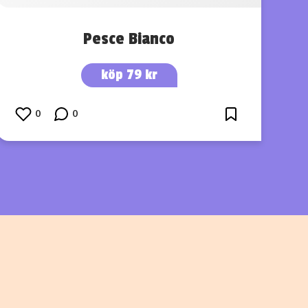
Pesce Bianco
köp 79 kr
0
0