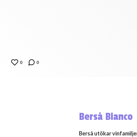
0
0
Berså Bianco
Berså utökar vinfamiljen