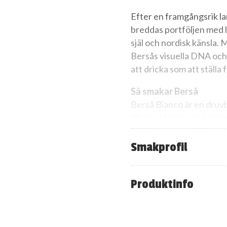
Efter en framgångsrik la
breddas portföljen med lan
själ och nordisk känsla.
Bersås visuella DNA och k
att dricka som att ställa
Så smakar Berså
Berså Bianco är en druv
Vinet är friskt och frukt
Samtidigt på tallriken
Smakprofil
Berså Bianco gör sig lika
fisk, skaldjur, vegetarisk
Produktinfo
Mönstret – Berså
Bakom Berså-mönstret stå
formgivare. Berså-mönstr