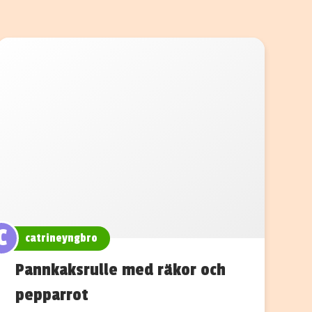
C
catrineyngbro
Pannkaksrulle med räkor och
pepparrot