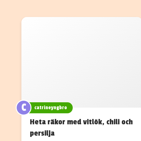
C
catrineyngbro
Heta räkor med vitlök, chili och
persilja