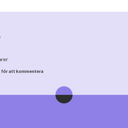
ljer, formgavs på 1960-talet för Gustavsberg och kom snabb
 inspirerat av kärleken till hans fru Gunnel som han träffad
örsta gången blev jag förtrollad, och jag cyklade rakt in 
kan”
r
len för Stigs hemstad Umeå, även kallad björkarnas stad.
i slutet av april och finns tillgängligt via Systembolag
arer
o
för att kommentera