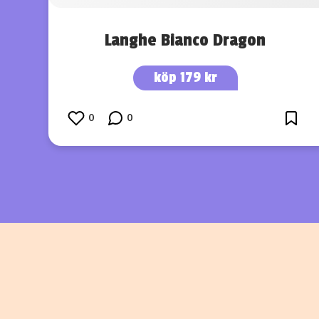
Langhe Bianco Dragon
köp 179 kr
0
0