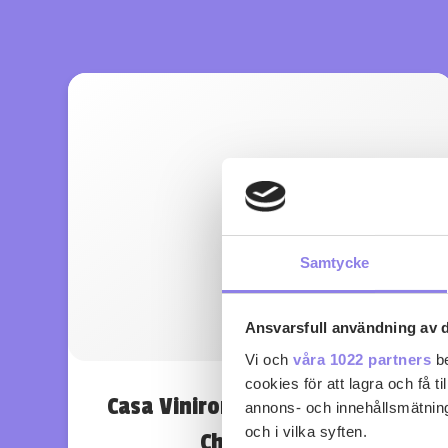
Samtycke
Ansvarsfull användning av d
Vi och
våra 1022 partners
be
cookies för att lagra och få t
Casa Vinironia Bold & Striking
annons- och innehållsmätning
och i vilka syften.
Chardonnay