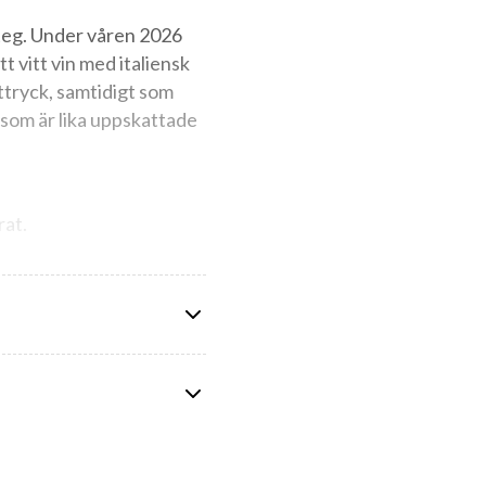
steg. Under våren 2026
tt vitt vin med italiensk
ttryck, samtidigt som
 som är lika uppskattade
rat.
 med fördel till grillad
lserika och folkkära
na karakteristiska gröna