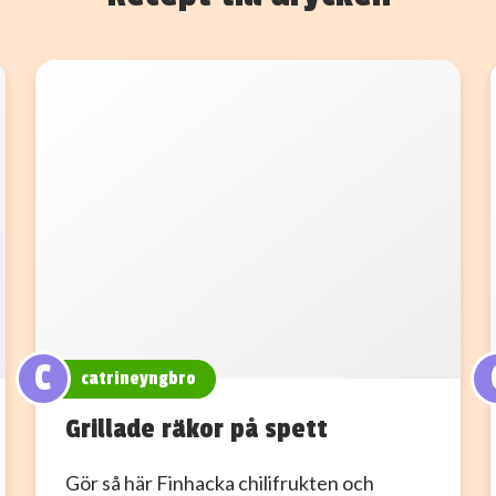
C
catrineyngbro
Grillade räkor på spett
Gör så här Finhacka chilifrukten och