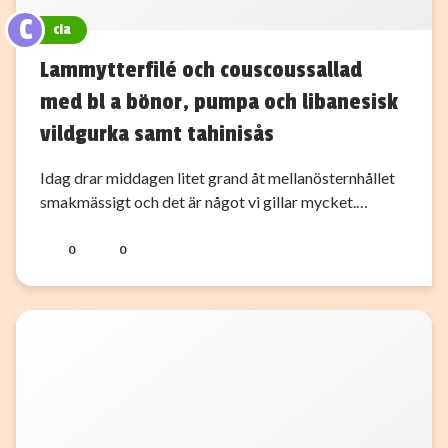
C
cia
Lammytterfilé och couscoussallad
med bl a bönor, pumpa och libanesisk
vildgurka samt tahinisås
Idag drar middagen litet grand åt mellanösternhållet
smakmässigt och det är något vi gillar mycket.…
0
0