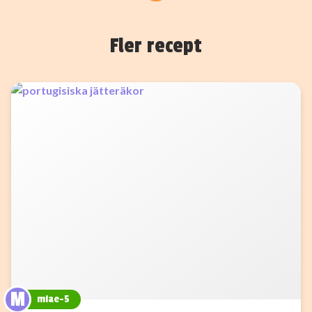
Fler recept
M
miae-5