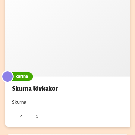
carina
Skurna lövkakor
Skurna
4
1