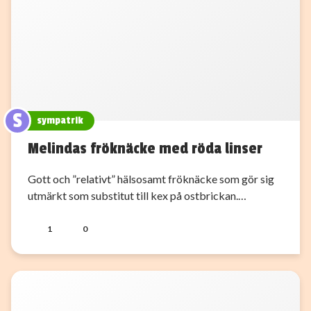
S
sympatrik
Melindas fröknäcke med röda linser
Gott och ”relativt” hälsosamt fröknäcke som gör sig
utmärkt som substitut till kex på ostbrickan.…
1
0