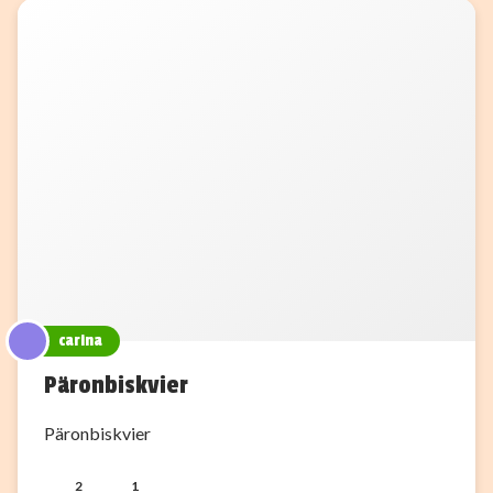
carina
Päronbiskvier
Päronbiskvier
2
1