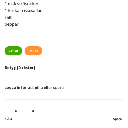
1 msk strösocker
1 kruka frissésallad
salt
peppar
Grillat
Räkor
Betyg (
0
röster)
Logga in för att gilla eller spara
0
0