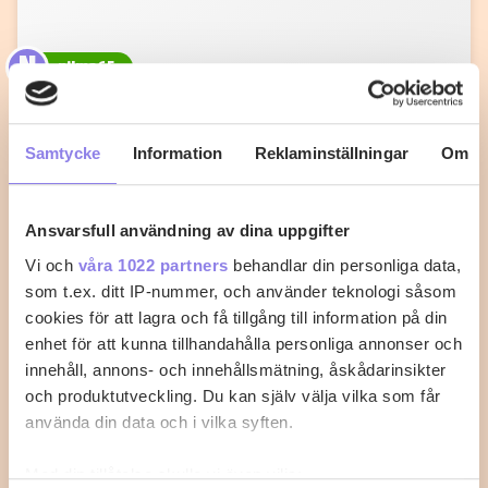
N
nilma65
Fiskgratäng med kräftstjärtar och
tomatsås
Samtycke
Information
Reklaminställningar
Om
Med det här receptet går det inte att misslyckas med
fisken.
Ansvarsfull användning av dina uppgifter
Vi och
våra 1022 partners
behandlar din personliga data,
0
0
som t.ex. ditt IP-nummer, och använder teknologi såsom
cookies för att lagra och få tillgång till information på din
enhet för att kunna tillhandahålla personliga annonser och
innehåll, annons- och innehållsmätning, åskådarinsikter
och produktutveckling. Du kan själv välja vilka som får
använda din data och i vilka syften.
Med din tillåtelse skulle vi även vilja: