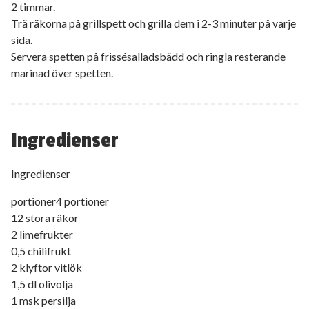
2 timmar.
Trä räkorna på grillspett och grilla dem i 2-3 minuter på varje
sida.
Servera spetten på frissésalladsbädd och ringla resterande
marinad över spetten.
Ingredienser
Ingredienser
portioner4 portioner
12 stora räkor
2 limefrukter
0,5 chilifrukt
2 klyftor vitlök
1,5 dl olivolja
1 msk persilja