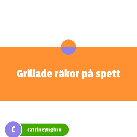
Grillade räkor på spett
C
catrineyngbro