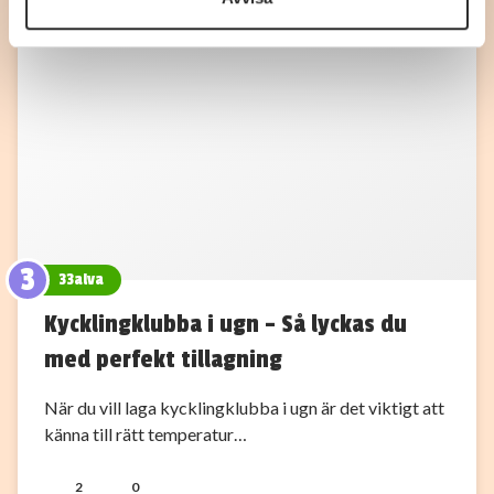
information från din enhet till de sociala medier och
annons- och analysföretag som vi samarbetar med.
Dessa kan i sin tur kombinera informationen med annan
information som du har tillhandahållit eller som de har
samlat in när du har använt deras tjänster.
3
33alva
Kycklingklubba i ugn – Så lyckas du
med perfekt tillagning
När du vill laga kycklingklubba i ugn är det viktigt att
känna till rätt temperatur…
2
0