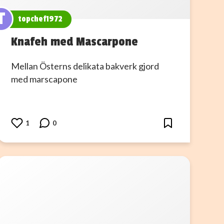
T
topchef1972
Knafeh med Mascarpone
Mellan Österns delikata bakverk gjord
med marscapone
1
0