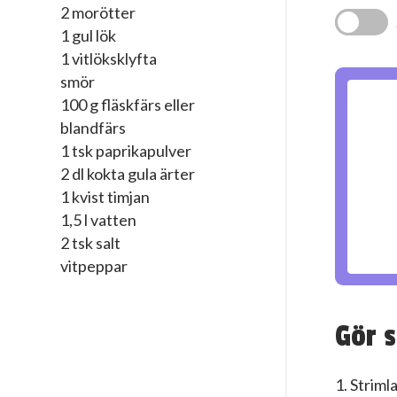
2 morötter
1 gul lök
1 vitlöksklyfta
smör
100 g fläskfärs eller
blandfärs
1 tsk paprikapulver
2 dl kokta gula ärter
1 kvist timjan
1,5 l vatten
2 tsk salt
vitpeppar
Gör s
1. Strimla