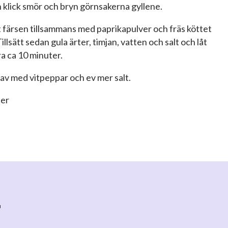
en klick smör och bryn görnsakerna gyllene.
tt färsen tillsammans med paprikapulver och fräs köttet
Tillsätt sedan gula ärter, timjan, vatten och salt och låt
a ca 10 minuter.
 av med vitpeppar och ev mer salt.
ner
r