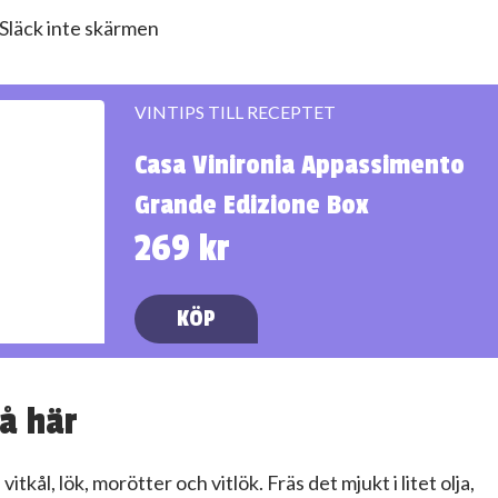
Släck inte skärmen
VINTIPS TILL RECEPTET
Casa Vinironia Appassimento
Grande Edizione Box
269 kr
KÖP
å här
 vitkål, lök, morötter och vitlök. Fräs det mjukt i litet olja,