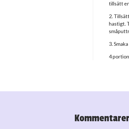
tillsätt 
2. Tillsä
hastigt. 
småputtr
3. Smaka
4 portio
Kommentare