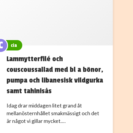
C
cia
Lammytterfilé och
couscoussallad med bl a bönor,
pumpa och libanesisk vildgurka
samt tahinisås
Idag drar middagen litet grand åt
mellanösternhållet smakmässigt och det
är något vi gillar mycket.…