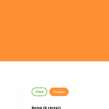
Fläsk
Soppor
Betyg (
0
röster)