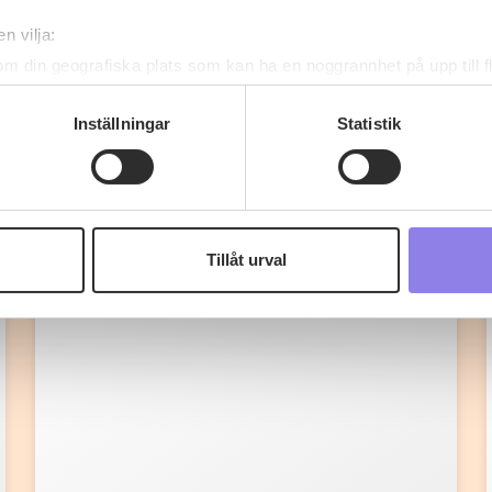
n vilja:
om din geografiska plats som kan ha en noggrannhet på upp till f
genom att aktivt skanna den för specifika kännetecken (fingeravt
rsonliga uppgifter behandlas och ställ in dina preferenser i
deta
Inställningar
Statistik
Fler recept
ke när som helst från cookie-förklaringen.
 information om alkoholdrycker.
För besök på denna webbplat
 webbplatsen intygar du att du är 25 år eller äldre.
Tillåt urval
e för att anpassa innehållet och annonserna till användarna, tillh
vår trafik. Vi vidarebefordrar även sådana identifierare och anna
nnons- och analysföretag som vi samarbetar med. Dessa kan i sin
har tillhandahållit eller som de har samlat in när du har använt 