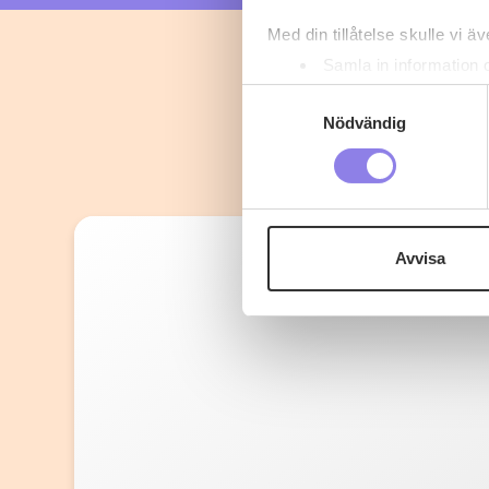
Med din tillåtelse skulle vi äve
Samla in information 
Identifiera din enhet 
Samtyckesval
Ta reda på mer om hur dina pe
Nödvändig
eller dra tillbaka ditt samtyc
Denna webbplats innehåller
eller äldre. Genom att besöka
Avvisa
Vi använder enhetsidentifierar
sociala medier och analysera 
till de sociala medier och a
med annan information som du 