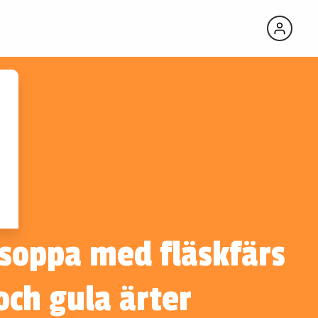
VINTIPS TILL
RECEPTET
Casa Vinironia
Appassimento
Grande
Edizione Box
ssoppa med fläskfärs
och gula ärter