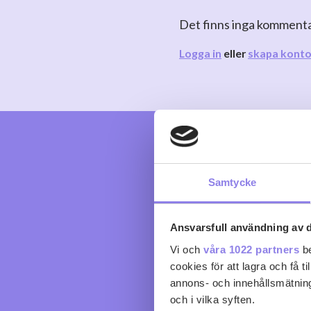
Det finns inga komment
Logga in
eller
skapa kont
Samtycke
Ansvarsfull användning av d
Vi och
våra 1022 partners
be
cookies för att lagra och få t
annons- och innehållsmätning
och i vilka syften.