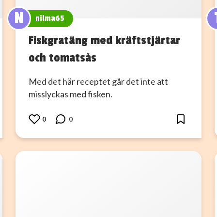
N
nilma65
Fiskgratäng med kräftstjärtar
och tomatsås
Med det här receptet går det inte att
misslyckas med fisken.
0
0