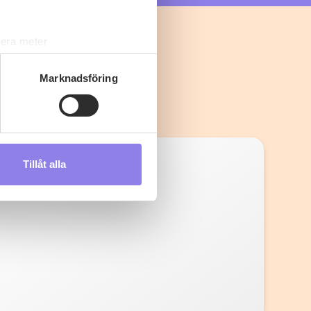
lera meter
ryck)
ljsektionen
. Du kan ändra
Marknadsföring
s måste du därför vara 25 år
Tillåt alla
andahålla funktioner för
n information från din enhet
 tur kombinera informationen
deras tjänster.