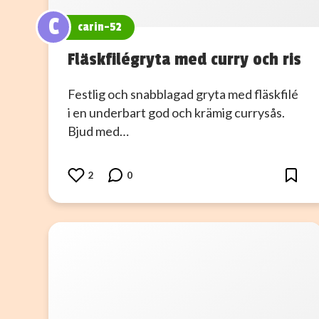
C
carin-52
Fläskfilégryta med curry och ris
Festlig och snabblagad gryta med fläskfilé
i en underbart god och krämig currysås.
Bjud med…
2
0