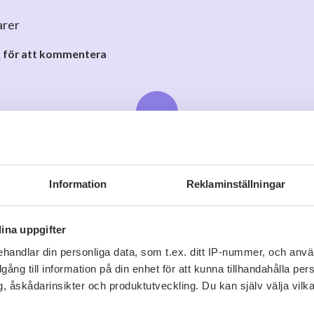
arer
o
för att kommentera
Information
Reklaminställningar
Viner vi tror du gillar
ina uppgifter
handlar din personliga data, som t.ex. ditt IP-nummer, och anv
illgång till information på din enhet för att kunna tillhandahålla pe
, åskådarinsikter och produktutveckling. Du kan själv välja vilk