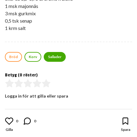
1 msk majonnäs
3 msk gurkmix
0,5 tsk senap
1 krm salt
Bröd
Korv
Sallader
Betyg (
0
röster)
Logga in för att gilla eller spara
0
0