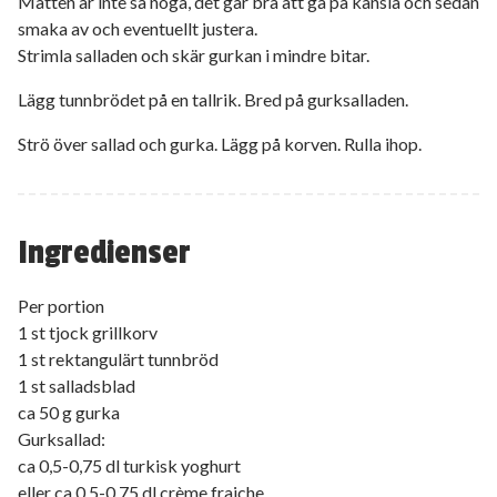
Måtten är inte så noga, det går bra att gå på känsla och sedan
smaka av och eventuellt justera.
Strimla salladen och skär gurkan i mindre bitar.
Lägg tunnbrödet på en tallrik. Bred på gurksalladen.
Strö över sallad och gurka. Lägg på korven. Rulla ihop.
Ingredienser
Per portion
1 st tjock grillkorv
1 st rektangulärt tunnbröd
1 st salladsblad
ca 50 g gurka
Gurksallad:
ca 0,5-0,75 dl turkisk yoghurt
eller ca 0,5-0,75 dl crème fraiche