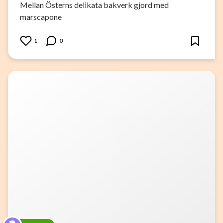
Mellan Österns delikata bakverk gjord med
marscapone
1
0