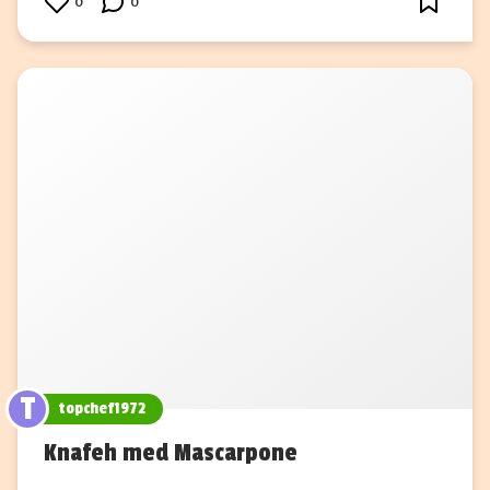
0
0
T
topchef1972
Knafeh med Mascarpone