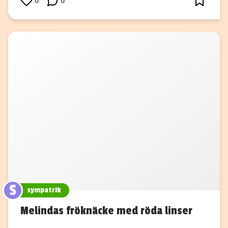
0
0
S
sympatrik
Melindas fröknäcke med röda linser