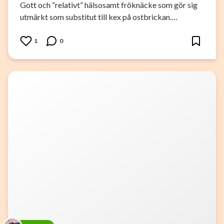
Gott och ”relativt” hälsosamt fröknäcke som gör sig
utmärkt som substitut till kex på ostbrickan.…
1
0