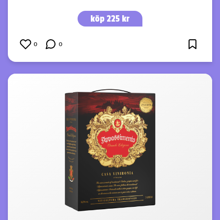
köp 225 kr
0
0