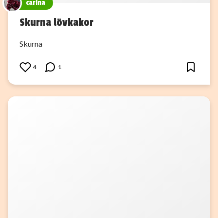
carina
Skurna lövkakor
Skurna
4
1