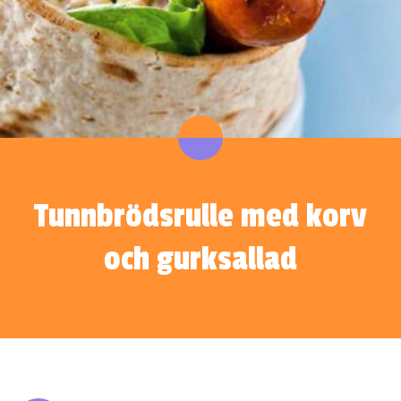
Tunnbrödsrulle med korv
och gurksallad