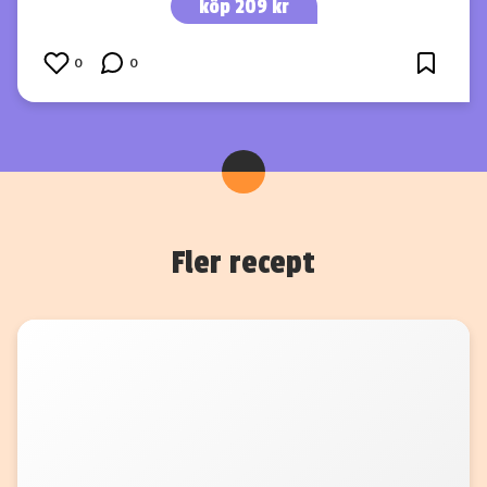
köp 209 kr
0
0
Fler recept