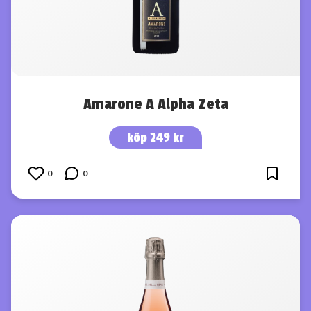
Amarone A Alpha Zeta
köp 249 kr
0
0