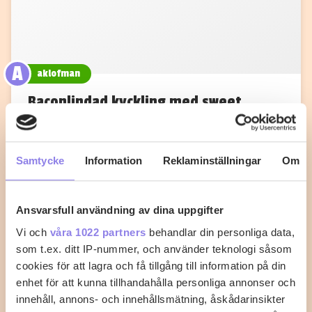
A
aklofman
Baconlindad kyckling med sweet
chilisås
Sätt ugnen på 225°C. Salta och peppra
Samtycke
Information
Reklaminställningar
Om
kycklingfiléerna lite grand och vira sedan baconskivor
runt…
Ansvarsfull användning av dina uppgifter
7
0
Vi och
våra 1022 partners
behandlar din personliga data,
som t.ex. ditt IP-nummer, och använder teknologi såsom
cookies för att lagra och få tillgång till information på din
enhet för att kunna tillhandahålla personliga annonser och
innehåll, annons- och innehållsmätning, åskådarinsikter