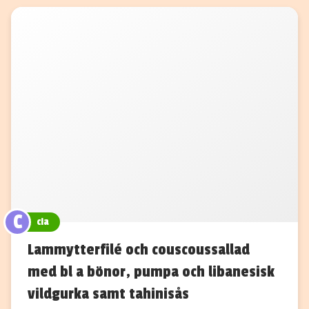
C
cia
Lammytterfilé och couscoussallad
med bl a bönor, pumpa och libanesisk
vildgurka samt tahinisås