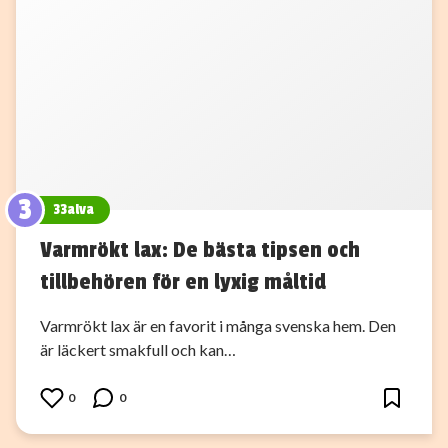
3
33alva
Varmrökt lax: De bästa tipsen och
tillbehören för en lyxig måltid
Varmrökt lax är en favorit i många svenska hem. Den
är läckert smakfull och kan…
0
0