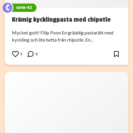
C
carin-52
Krämig kycklingpasta med chipotle
Mycket gott! Filip Poon En gräddig pastarätt med
kyckling och lite hetta från chipotle. En…
5
0