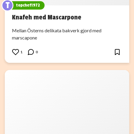
T
topchef1972
Knafeh med Mascarpone
Mellan Österns delikata bakverk gjord med
marscapone
1
0