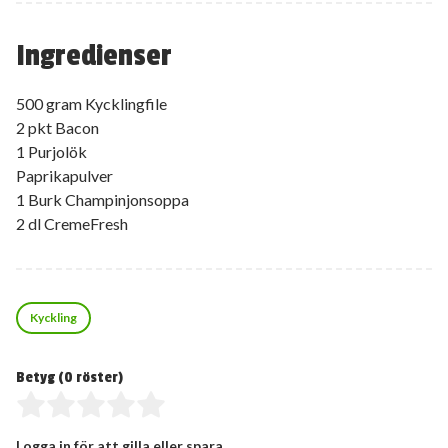
Ingredienser
500 gram Kycklingfile
2 pkt Bacon
1 Purjolök
Paprikapulver
1 Burk Champinjonsoppa
2 dl CremeFresh
Kyckling
Betyg (
0
röster)
Logga in för att gilla eller spara