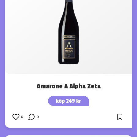
Amarone A Alpha Zeta
köp 249 kr
0
0