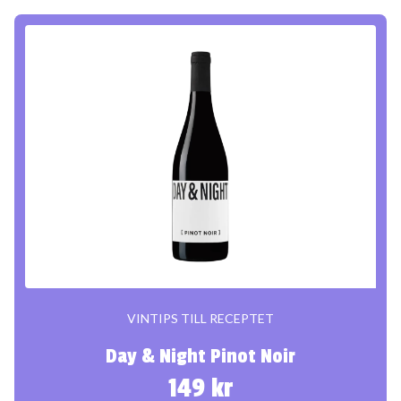
VINTIPS TILL RECEPTET
Day & Night Pinot Noir
149 kr