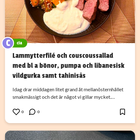
C
cia
Lammytterfilé och couscoussallad
med bl a bönor, pumpa och libanesisk
vildgurka samt tahinisås
Idag drar middagen litet grand åt mellanösternhållet
smakmässigt och det är något vi gillar mycket.…
0
0