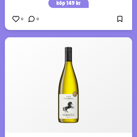
köp 149 kr
0
0