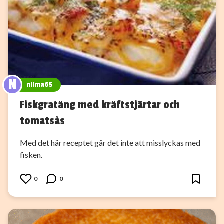
N
nilma65
Fiskgratäng med kräftstjärtar och
tomatsås
Med det här receptet går det inte att misslyckas med
fisken.
0
0