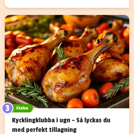
3
33alva
Kycklingklubba i ugn – Så lyckas du
med perfekt tillagning