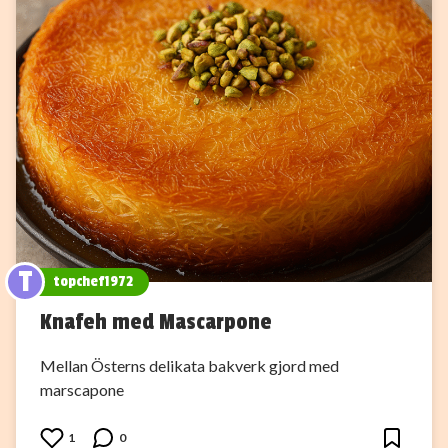
T
topchef1972
Knafeh med Mascarpone
Mellan Österns delikata bakverk gjord med
marscapone
1
0