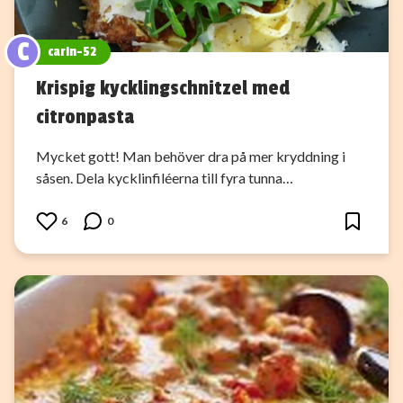
C
carin-52
Krispig kycklingschnitzel med
citronpasta
Mycket gott! Man behöver dra på mer kryddning i
såsen. Dela kycklinfiléerna till fyra tunna…
6
0