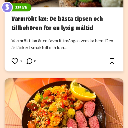
3
33alva
Varmrökt lax: De bästa tipsen och
tillbehören för en lyxig måltid
Varmrökt lax är en favorit i många svenska hem. Den
är läckert smakfull och kan…
0
0