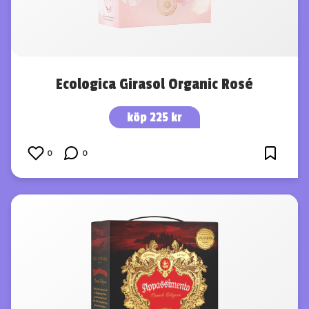
Ecologica Girasol Organic Rosé
köp 225 kr
0
0