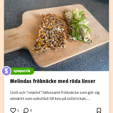
S
sympatrik
Melindas fröknäcke med röda linser
Gott och ”relativt” hälsosamt fröknäcke som gör sig
utmärkt som substitut till kex på ostbrickan.…
1
0