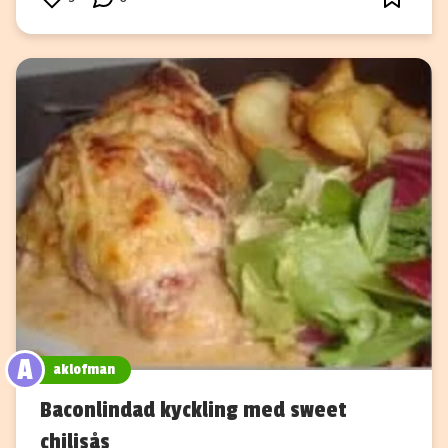
A
aklofman
Baconlindad kyckling med sweet
chilisås