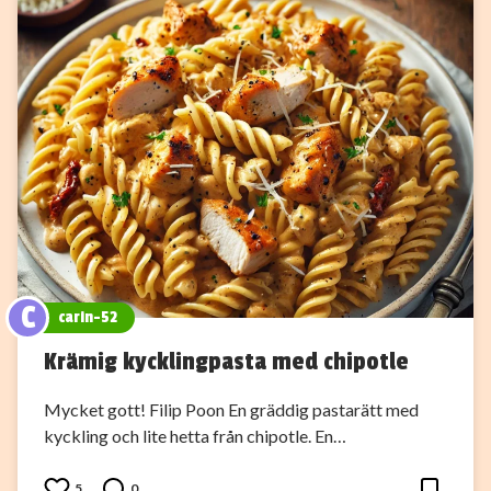
C
carin-52
Krämig kycklingpasta med chipotle
Mycket gott! Filip Poon En gräddig pastarätt med
kyckling och lite hetta från chipotle. En…
5
0