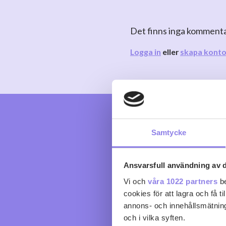
Det finns inga komment
Logga in
eller
skapa kont
Samtycke
Ansvarsfull användning av d
Vi och
våra 1022 partners
be
cookies för att lagra och få t
annons- och innehållsmätning
och i vilka syften.