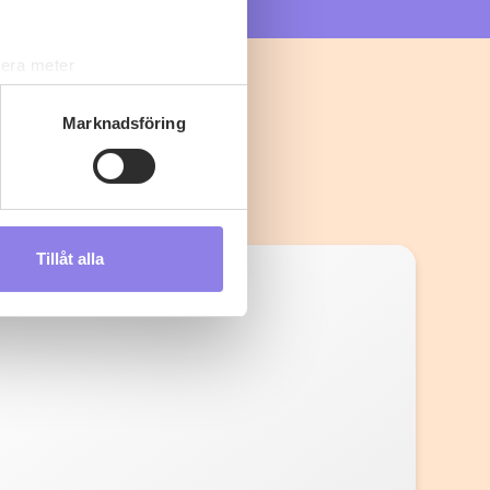
lera meter
ryck)
ljsektionen
. Du kan ändra
Marknadsföring
s måste du därför vara 25 år
Tillåt alla
andahålla funktioner för
n information från din enhet
 tur kombinera informationen
deras tjänster.