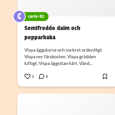
C
carin-52
Semifreddo daim och
pepparkaka
Vispa äggulorna och sockret ordentligt.
Vispa ner färskosten. Vispa grädden
luftigt. Vispa äggvitan hårt. Vänd…
1
0