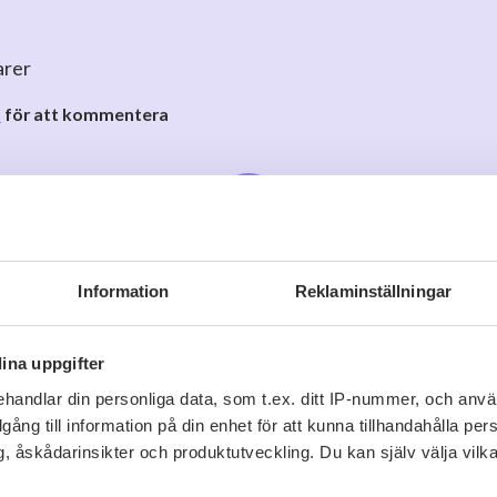
arer
o
för att kommentera
Information
Reklaminställningar
Viner vi tror du gillar
ina uppgifter
handlar din personliga data, som t.ex. ditt IP-nummer, och anv
illgång till information på din enhet för att kunna tillhandahålla pe
, åskådarinsikter och produktutveckling. Du kan själv välja vilk