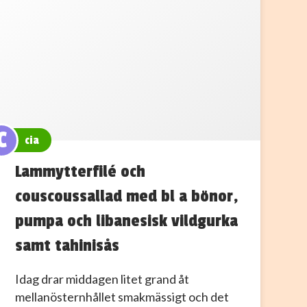
C
cia
Lammytterfilé och
couscoussallad med bl a bönor,
pumpa och libanesisk vildgurka
samt tahinisås
Idag drar middagen litet grand åt
mellanösternhållet smakmässigt och det