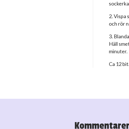
sockerkak
2. Vispa 
och rör 
3. Blanda
Häll sme
minuter. 
Ca 12 bit
Kommentare