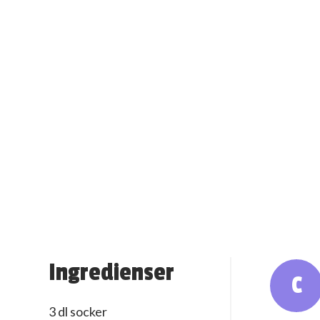
Ingredienser
C
3 dl socker