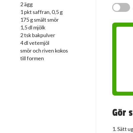
2 ägg
1 pkt saffran, 0,5 g
175 g smält smör
1,5 dl mjölk
2 tsk bakpulver
4 dl vetemjöl
smör och riven kokos
till formen
Gör s
1. Sätt 