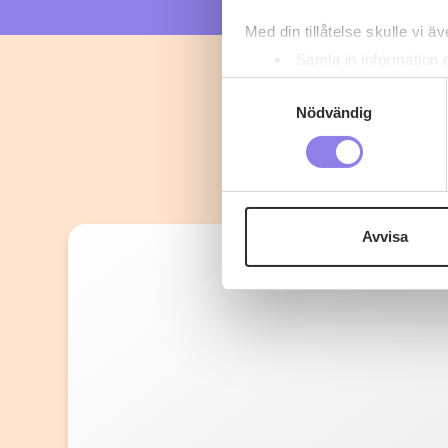
Med din tillåtelse skulle vi äve
Samla in information 
Identifiera din enhet 
Samtyckesval
Ta reda på mer om hur dina pe
Nödvändig
eller dra tillbaka ditt samtyc
Denna webbplats innehåller
eller äldre. Genom att besöka
Avvisa
Vi använder enhetsidentifierar
sociala medier och analysera 
till de sociala medier och a
med annan information som du 