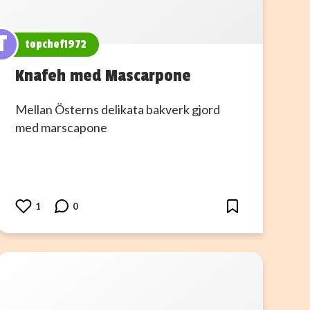
T
topchef1972
Knafeh med Mascarpone
Mellan Österns delikata bakverk gjord
med marscapone
1
0