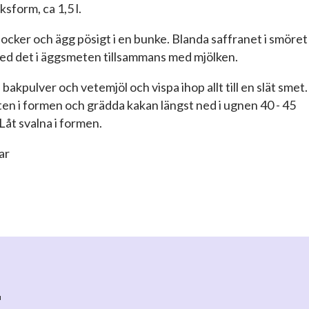
sform, ca 1,5 l.
socker och ägg pösigt i en bunke. Blanda saffranet i smöret
ned det i äggsmeten tillsammans med mjölken.
 bakpulver och vetemjöl och vispa ihop allt till en slät smet.
ten i formen och grädda kakan längst ned i ugnen 40 - 45
Låt svalna i formen.
ar
r