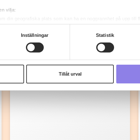
n vilja:
om din geografiska plats som kan ha en noggrannhet på upp till f
genom att aktivt skanna den för specifika kännetecken (fingeravt
rsonliga uppgifter behandlas och ställ in dina preferenser i
deta
Inställningar
Statistik
ke när som helst från cookie-förklaringen.
Fler recept
 information om alkoholdrycker.
För besök på denna webbplat
 webbplatsen intygar du att du är 25 år eller äldre.
Tillåt urval
e för att anpassa innehållet och annonserna till användarna, tillh
vår trafik. Vi vidarebefordrar även sådana identifierare och anna
nnons- och analysföretag som vi samarbetar med. Dessa kan i sin
har tillhandahållit eller som de har samlat in när du har använt 