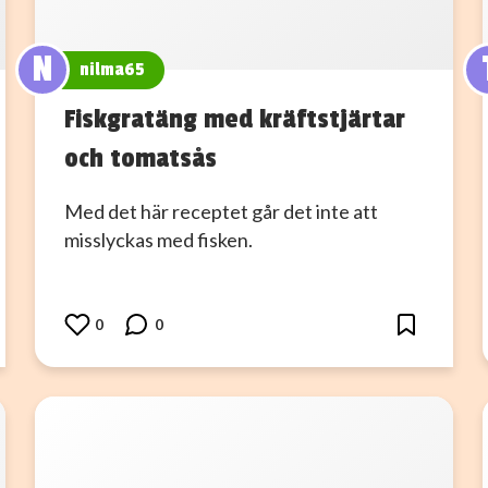
N
nilma65
Fiskgratäng med kräftstjärtar
och tomatsås
Med det här receptet går det inte att
misslyckas med fisken.
0
0