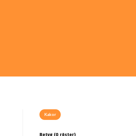
Kakor
Betyg (
0
röster)