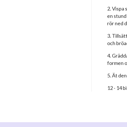
2. Vispa 
en stund 
rör ned 
3. Tillsä
och bröa
4. Grädda
formen oc
5. Ät den
12 - 14 b