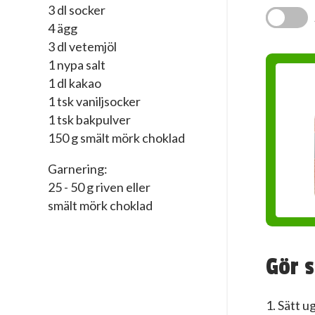
3 dl socker
4 ägg
3 dl vetemjöl
1 nypa salt
1 dl kakao
1 tsk vaniljsocker
1 tsk bakpulver
150 g smält mörk choklad
Garnering:
25 - 50 g riven eller
smält mörk choklad
Gör s
1. Sätt u