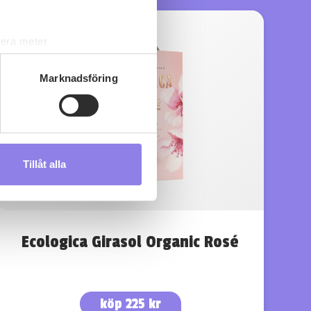
lera meter
ryck)
ljsektionen
. Du kan ändra
Marknadsföring
s måste du därför vara 25 år
Tillåt alla
andahålla funktioner för
n information från din enhet
 tur kombinera informationen
deras tjänster.
Ecologica Girasol Organic Rosé
köp 225 kr