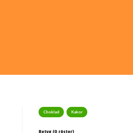
Choklad
Kakor
Betyg (
0
röster)