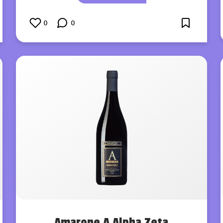
0
0
Amarone A Alpha Zeta