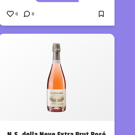
0
0
N.S. della Neve Extra Brut Rosé