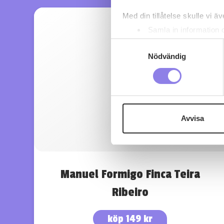
Med din tillåtelse skulle vi äve
Samla in information 
Identifiera din enhet 
Samtyckesval
Ta reda på mer om hur dina pe
Nödvändig
eller dra tillbaka ditt samtyc
Denna webbplats innehåller
eller äldre. Genom att besöka
Avvisa
Vi använder enhetsidentifierar
sociala medier och analysera 
till de sociala medier och a
med annan information som du 
Manuel Formigo Finca Teira
Ribeiro
köp 149 kr