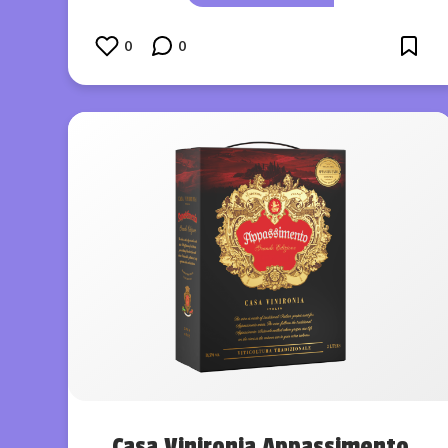
0
0
Casa Vinironia Appassimento