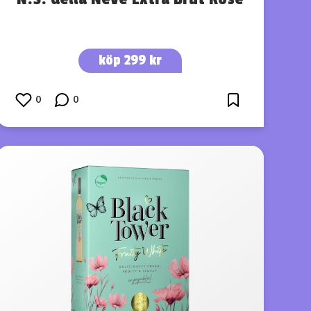
köp 299 kr
0
0