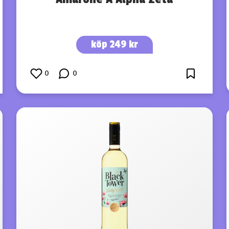
köp 249 kr
0
0