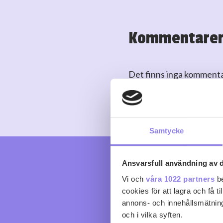
Kommentare
Det finns inga komment
Logga in
eller
skapa kont
Samtycke
Ansvarsfull användning av d
Vi och
våra 1022 partners
be
cookies för att lagra och få t
annons- och innehållsmätning
och i vilka syften.