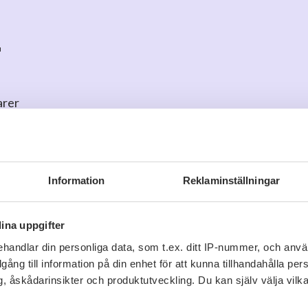
r
arer
o
för att kommentera
Information
Reklaminställningar
ina uppgifter
handlar din personliga data, som t.ex. ditt IP-nummer, och anv
illgång till information på din enhet för att kunna tillhandahålla pe
Viner vi tror du gillar
, åskådarinsikter och produktutveckling. Du kan själv välja vilk