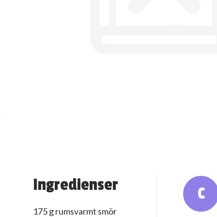
Ingredienser
C
175 g rumsvarmt smör