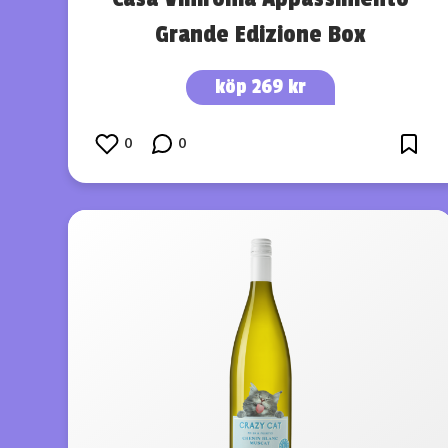
Grande Edizione Box
köp 269 kr
0
0