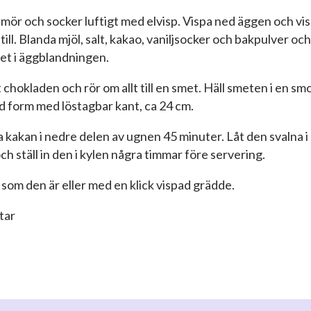
smör och socker luftigt med elvisp. Vispa ned äggen och vi
till. Blanda mjöl, salt, kakao, vaniljsocker och bakpulver och
det i äggblandningen.
tt chokladen och rör om allt till en smet. Häll smeten i en sm
d form med löstagbar kant, ca 24 cm.
 kakan i nedre delen av ugnen 45 minuter. Låt den svalna i
h ställ in den i kylen några timmar före servering.
 som den är eller med en klick vispad grädde.
itar