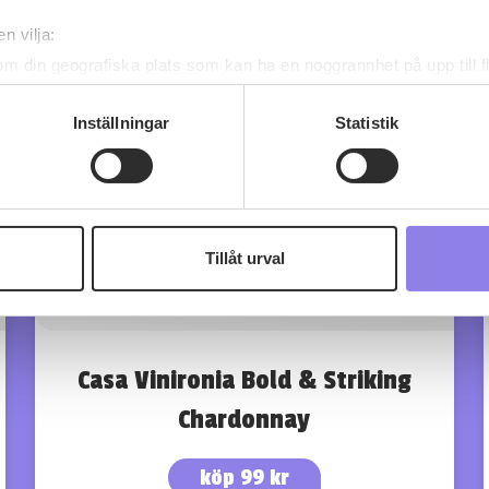
n vilja:
om din geografiska plats som kan ha en noggrannhet på upp till f
genom att aktivt skanna den för specifika kännetecken (fingeravt
rsonliga uppgifter behandlas och ställ in dina preferenser i
deta
Inställningar
Statistik
ke när som helst från cookie-förklaringen.
 information om alkoholdrycker.
För besök på denna webbplat
 webbplatsen intygar du att du är 25 år eller äldre.
Tillåt urval
e för att anpassa innehållet och annonserna till användarna, tillh
vår trafik. Vi vidarebefordrar även sådana identifierare och anna
nnons- och analysföretag som vi samarbetar med. Dessa kan i sin
har tillhandahållit eller som de har samlat in när du har använt 
Casa Vinironia Bold & Striking
Chardonnay
köp 99 kr