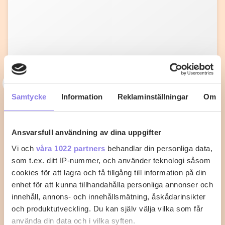
N
nilma65
Samtycke
Information
Reklaminställningar
Om
Fiskgratäng med kräftstjärtar och
tomatsås
Ansvarsfull användning av dina uppgifter
Med det här receptet går det inte att misslyckas med
Vi och
våra 1022 partners
behandlar din personliga data,
fisken.
som t.ex. ditt IP-nummer, och använder teknologi såsom
cookies för att lagra och få tillgång till information på din
0
0
enhet för att kunna tillhandahålla personliga annonser och
innehåll, annons- och innehållsmätning, åskådarinsikter
och produktutveckling. Du kan själv välja vilka som får
använda din data och i vilka syften.