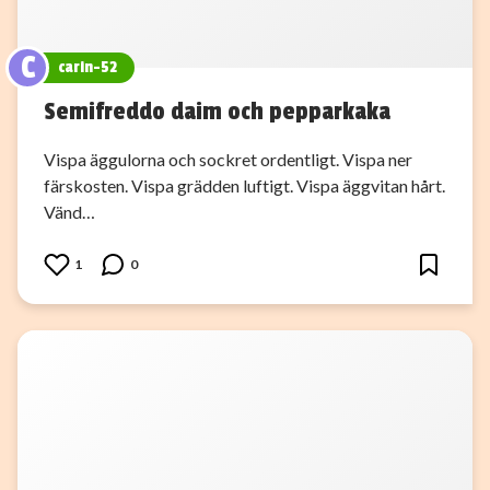
C
carin-52
Semifreddo daim och pepparkaka
Vispa äggulorna och sockret ordentligt. Vispa ner
färskosten. Vispa grädden luftigt. Vispa äggvitan hårt.
Vänd…
1
0