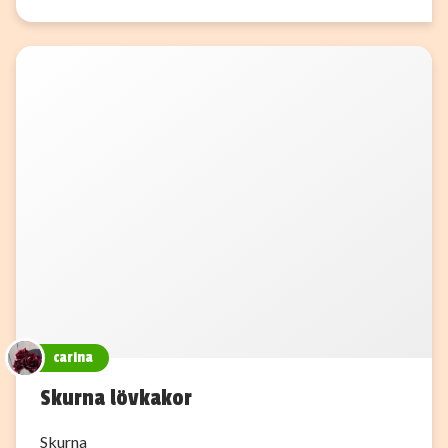
carina
Skurna lövkakor
Skurna