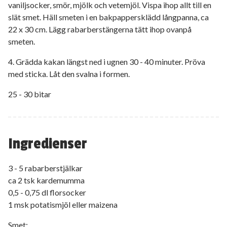
vaniljsocker, smör, mjölk och vetemjöl. Vispa ihop allt till en
slät smet. Häll smeten i en bakpappersklädd långpanna, ca
22 x 30 cm. Lägg rabarberstängerna tätt ihop ovanpå
smeten.
4. Grädda kakan längst ned i ugnen 30 - 40 minuter. Pröva
med sticka. Låt den svalna i formen.
25 - 30 bitar
Ingredienser
3 - 5 rabarberstjälkar
ca 2 tsk kardemumma
0,5 - 0,75 dl florsocker
1 msk potatismjöl eller maizena
Smet: