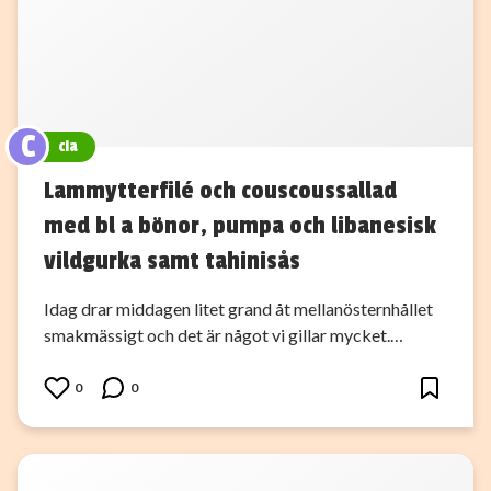
C
cia
Lammytterfilé och couscoussallad
med bl a bönor, pumpa och libanesisk
vildgurka samt tahinisås
Idag drar middagen litet grand åt mellanösternhållet
smakmässigt och det är något vi gillar mycket.…
0
0