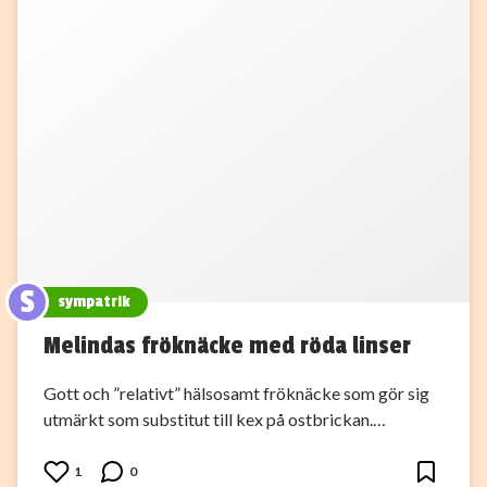
S
sympatrik
Melindas fröknäcke med röda linser
Gott och ”relativt” hälsosamt fröknäcke som gör sig
utmärkt som substitut till kex på ostbrickan.…
1
0