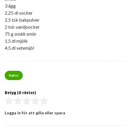
3 ägg
2,25 dl socker
2,5 tsk bakpulver
2 tsk vaniljsocker
75 g smält smör
1,5 dl mjölk
4,5 dl vetemjöl
Kakor
Betyg (
0
röster)
Logga in för att gilla eller spara