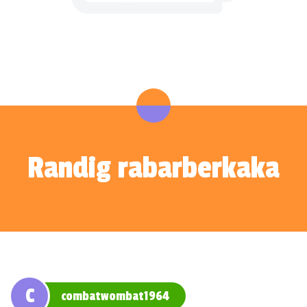
Randig rabarberkaka
C
combatwombat1964