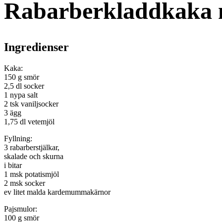
Rabarberkladdkaka 
Ingredienser
Kaka:
150 g smör
2,5 dl socker
1 nypa salt
2 tsk vaniljsocker
3 ägg
1,75 dl vetemjöl
Fyllning:
3 rabarberstjälkar,
skalade och skurna
i bitar
1 msk potatismjöl
2 msk socker
ev litet malda kardemummakärnor
Pajsmulor:
100 g smör