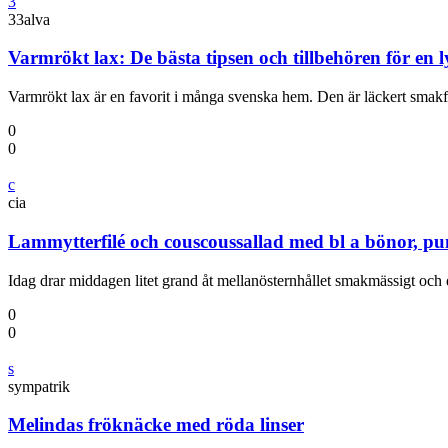
3
33alva
Varmrökt lax: De bästa tipsen och tillbehören för en l
Varmrökt lax är en favorit i många svenska hem. Den är läckert sma
0
0
c
cia
Lammytterfilé och couscoussallad med bl a bönor, pu
Idag drar middagen litet grand åt mellanösternhållet smakmässigt och 
0
0
s
sympatrik
Melindas fröknäcke med röda linser