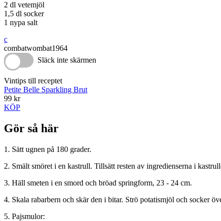
2 dl vetemjöl
1,5 dl socker
1 nypa salt
c
combatwombat1964
Släck inte skärmen
Vintips till receptet
Petite Belle Sparkling Brut
99 kr
KÖP
Gör så här
1. Sätt ugnen på 180 grader.
2. Smält smöret i en kastrull. Tillsätt resten av ingredienserna i kastrulle
3. Häll smeten i en smord och bröad springform, 23 - 24 cm.
4. Skala rabarbern och skär den i bitar. Strö potatismjöl och socker 
5. Pajsmulor: