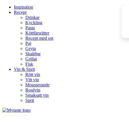
Inspiration
Recept
Drinkar
Kyckling
Pasta
Köttfärsrätter
Recept med ost
Paj
Gryta
Skaldjur
Grillat
Fisk
Vin & Sprit
Rött vin
Vitt vin
Mousserande
Rosévin
Smaksatt vin
Sprit