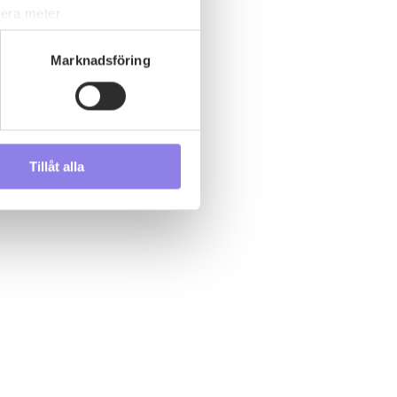
lera meter
ryck)
ljsektionen
. Du kan ändra
Marknadsföring
s måste du därför vara 25 år
Tillåt alla
andahålla funktioner för
n information från din enhet
 tur kombinera informationen
deras tjänster.