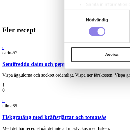
Samla in information 
Identifiera din enhet 
Samtyckesval
Ta reda på mer om hur dina pe
Nödvändig
eller dra tillbaka ditt samtyc
Fler recept
Denna webbplats innehåller
eller äldre. Genom att besöka
c
carin-52
Avvisa
Vi använder enhetsidentifierar
Semifreddo daim och pepparkaka
sociala medier och analysera 
till de sociala medier och a
Vispa äggulorna och sockret ordentligt. Vispa ner färskosten. Vispa 
med annan information som du 
1
0
n
nilma65
Fiskgratäng med kräftstjärtar och tomatsås
Med det här receptet går det inte att misslyckas med fisken.