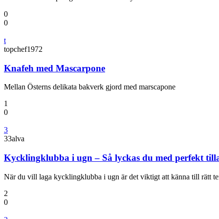
0
0
t
topchef1972
Knafeh med Mascarpone
Mellan Österns delikata bakverk gjord med marscapone
1
0
3
33alva
Kycklingklubba i ugn – Så lyckas du med perfekt til
När du vill laga kycklingklubba i ugn är det viktigt att känna till rätt
2
0