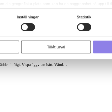
om din geografiska plats som kan ha en noggrannhet på upp till f
genom att aktivt skanna den för specifika kännetecken (fingeravt
rsonliga uppgifter behandlas och ställ in dina preferenser i
deta
Inställningar
Statistik
ke när som helst från cookie-förklaringen.
 information om alkoholdrycker.
För besök på denna webbplat
 webbplatsen intygar du att du är 25 år eller äldre.
Tillåt urval
e för att anpassa innehållet och annonserna till användarna, tillh
vår trafik. Vi vidarebefordrar även sådana identifierare och anna
nnons- och analysföretag som vi samarbetar med. Dessa kan i sin
grädden luftigt. Vispa äggvitan hårt. Vänd…
har tillhandahållit eller som de har samlat in när du har använt 