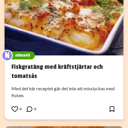
N
nilma65
Fiskgratäng med kräftstjärtar och
tomatsås
Med det här receptet går det inte att misslyckas med
fisken.
0
0