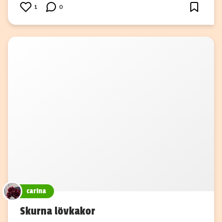
1
0
carina
Skurna lövkakor