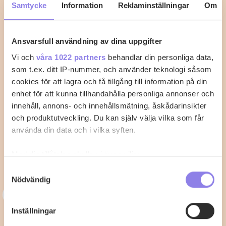
Samtycke
Information
Reklaminställningar
Om
1
0
Ansvarsfull användning av dina uppgifter
Vi och
våra 1022 partners
behandlar din personliga data,
som t.ex. ditt IP-nummer, och använder teknologi såsom
cookies för att lagra och få tillgång till information på din
enhet för att kunna tillhandahålla personliga annonser och
innehåll, annons- och innehållsmätning, åskådarinsikter
och produktutveckling. Du kan själv välja vilka som får
använda din data och i vilka syften.
Med din tillåtelse skulle vi även vilja:
Samla in information om din geografiska plats
Samtyckesval
Nödvändig
som kan ha en noggrannhet på upp till flera meter
3
Identifiera din enhet genom att aktivt skanna den
33alva
för specifika kännetecken (fingeravtryck)
Inställningar
Kycklingklubba i ugn – Så lyckas du
Ta reda på mer om hur dina personliga uppgifter