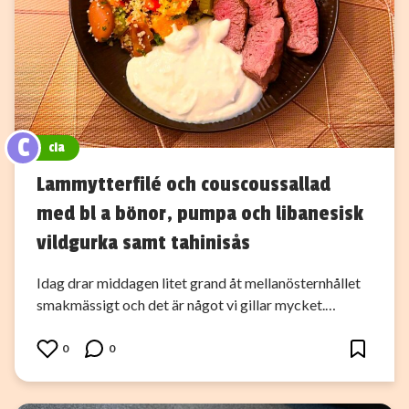
C
cia
Lammytterfilé och couscoussallad
med bl a bönor, pumpa och libanesisk
vildgurka samt tahinisås
Idag drar middagen litet grand åt mellanösternhållet
smakmässigt och det är något vi gillar mycket.…
0
0