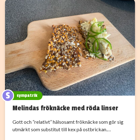
S
sympatrik
Melindas fröknäcke med röda linser
Gott och ”relativt” hälsosamt fröknäcke som gör sig
utmärkt som substitut till kex på ostbrickan.…