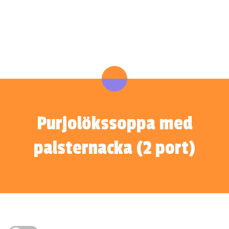
Purjolökssoppa med
palsternacka (2 port)