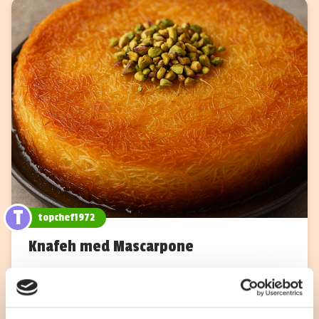
T
topchef1972
Knafeh med Mascarpone
Mellan Österns delikata bakverk gjord med
marscapone