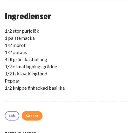
Ingredienser
1/2 stor purjolök
1 palsternacka
1/2 morot
1/2 potatis
4 dl grönskasbuljong
1/2 dl matlagningsgrädde
1/2 tsk kycklingfond
Peppar
1/2 knippe finhackad basilika
Lök
Soppor