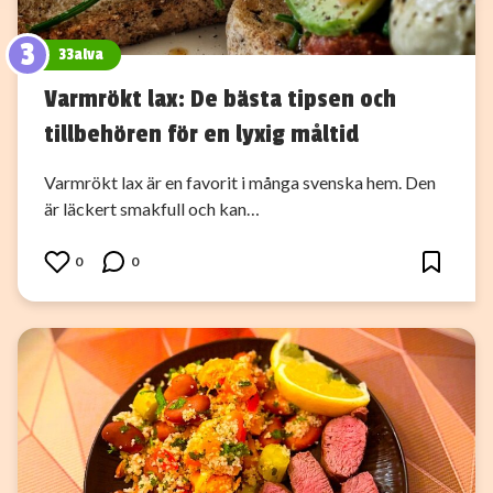
3
33alva
Varmrökt lax: De bästa tipsen och
tillbehören för en lyxig måltid
Varmrökt lax är en favorit i många svenska hem. Den
är läckert smakfull och kan…
0
0