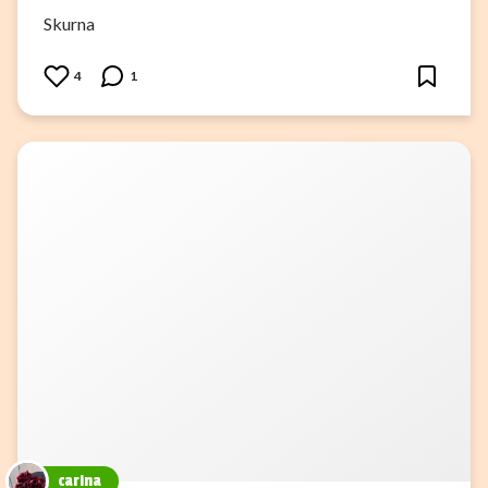
Skurna
4
1
carina