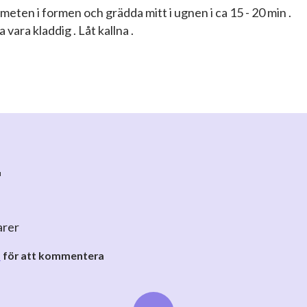
meten i formen och grädda mitt i ugnen i ca 15 - 20 min .
 vara kladdig . Låt kallna .
r
arer
o
för att kommentera