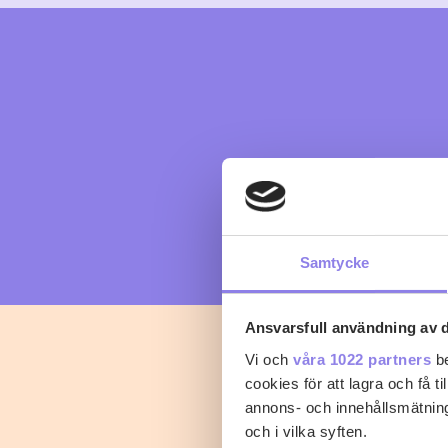
Samtycke
Ansvarsfull användning av d
Vi och
våra 1022 partners
be
cookies för att lagra och få t
annons- och innehållsmätning
och i vilka syften.