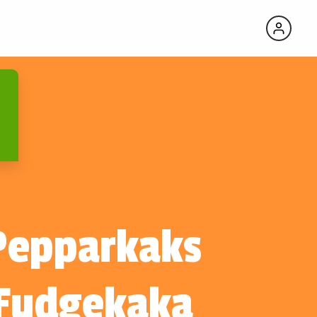
Pepparkaks
Fudgekaka