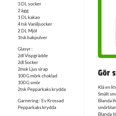
3 DL socker
2 ägg
1 DL kakao
4 tsk Vaniljsocker
2 DL Mjöl
1tsk bakpulver
Glasyr :
2dl Vispgrädde
2dl Socker
2msk Ljus sirap
Gör s
100 G mörk choklad
100 G smör
Klä en l
2tsk Pepparkaks krydda
Smält smö
Garnering : Ev Krossad
Blanda ih
Pepparkaks krydda
smörblan
Blanda til