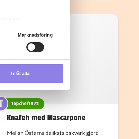
lera meter
ryck)
ljsektionen
. Du kan ändra
Marknadsföring
s måste du därför vara 25 år
Tillåt alla
andahålla funktioner för
n information från din enhet
 tur kombinera informationen
T
deras tjänster.
topchef1972
Knafeh med Mascarpone
Mellan Österns delikata bakverk gjord