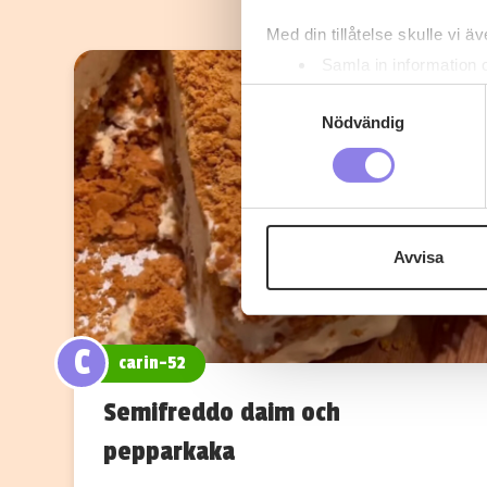
Med din tillåtelse skulle vi äve
Samla in information 
Identifiera din enhet 
Samtyckesval
Ta reda på mer om hur dina pe
Nödvändig
eller dra tillbaka ditt samtyc
Denna webbplats innehåller
eller äldre. Genom att besöka
Avvisa
Vi använder enhetsidentifierar
sociala medier och analysera 
till de sociala medier och a
C
med annan information som du 
carin-52
Semifreddo daim och
pepparkaka