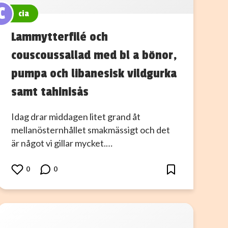
C
cia
Lammytterfilé och
couscoussallad med bl a bönor,
pumpa och libanesisk vildgurka
samt tahinisås
Idag drar middagen litet grand åt
mellanösternhållet smakmässigt och det
är något vi gillar mycket.…
0
0