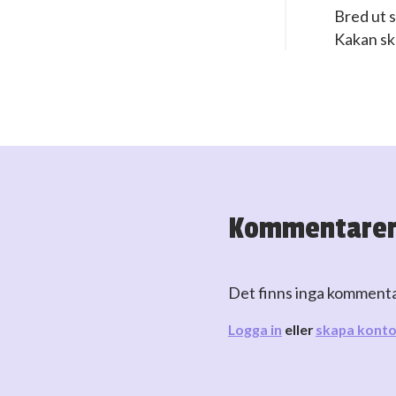
Bred ut s
Kakan ska
Kommentare
Det finns inga komment
Logga in
eller
skapa kont