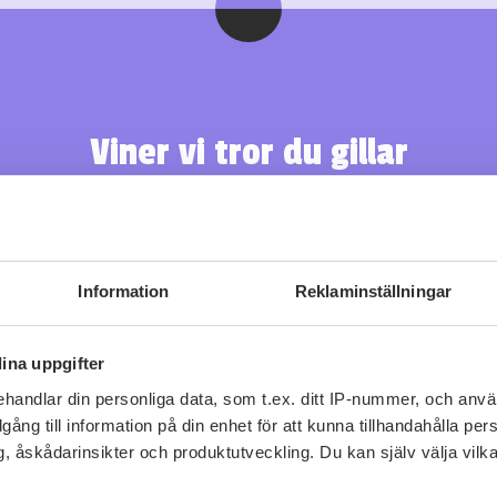
Viner vi tror du gillar
Information
Reklaminställningar
ina uppgifter
handlar din personliga data, som t.ex. ditt IP-nummer, och anv
illgång till information på din enhet för att kunna tillhandahålla pe
, åskådarinsikter och produktutveckling. Du kan själv välja vilk
Fler recept