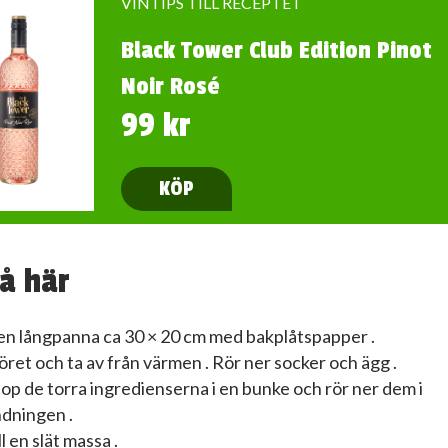
VINTIPS TILL RECEPTET
Black Tower Club Edition Pinot
Noir Rosé
99 kr
KÖP
å här
iten långpanna ca 30 × 20 cm med bakplåtspapper .
ret och ta av från värmen . Rör ner socker och ägg .
op de torra ingredienserna i en bunke och rör ner dem i
dningen .
l en slät massa .