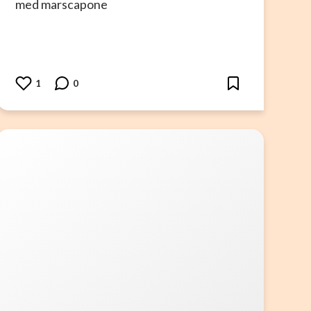
med marscapone
1
0