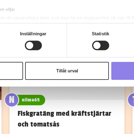
n vilja:
om din geografiska plats som kan ha en noggrannhet på upp till f
genom att aktivt skanna den för specifika kännetecken (fingeravt
rsonliga uppgifter behandlas och ställ in dina preferenser i
deta
Inställningar
Statistik
ke när som helst från cookie-förklaringen.
 information om alkoholdrycker.
För besök på denna webbplat
 webbplatsen intygar du att du är 25 år eller äldre.
Tillåt urval
e för att anpassa innehållet och annonserna till användarna, tillh
vår trafik. Vi vidarebefordrar även sådana identifierare och anna
nnons- och analysföretag som vi samarbetar med. Dessa kan i sin
N
har tillhandahållit eller som de har samlat in när du har använt 
nilma65
Fiskgratäng med kräftstjärtar
och tomatsås