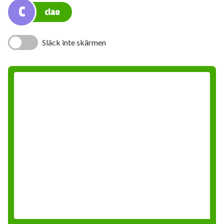
C
clao
Släck inte skärmen