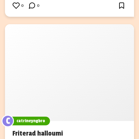
0
0
C
catrineyngbro
Friterad halloumi