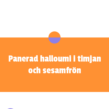
Panerad halloumi i timjan
och sesamfrön