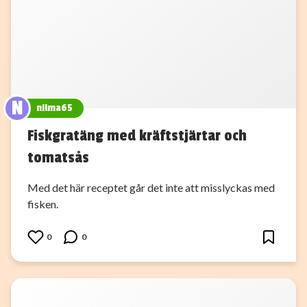
N
nilma65
Fiskgratäng med kräftstjärtar och
tomatsås
Med det här receptet går det inte att misslyckas med
fisken.
0
0