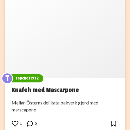
T
topchef1972
Knafeh med Mascarpone
Mellan Österns delikata bakverk gjord med
marscapone
1
0