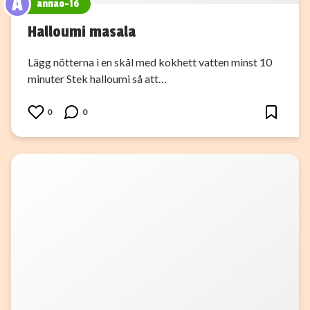
A
annao-16
Halloumi masala
Lägg nötterna i en skål med kokhett vatten minst 10
minuter Stek halloumi så att…
0
0