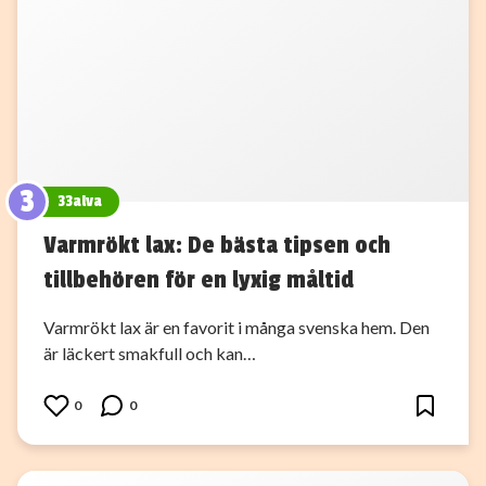
3
33alva
Varmrökt lax: De bästa tipsen och
tillbehören för en lyxig måltid
Varmrökt lax är en favorit i många svenska hem. Den
är läckert smakfull och kan…
0
0