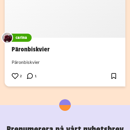
carina
Päronbiskvier
Päronbiskvier
2
1
Prenumerera på vårt nyhetsbrev