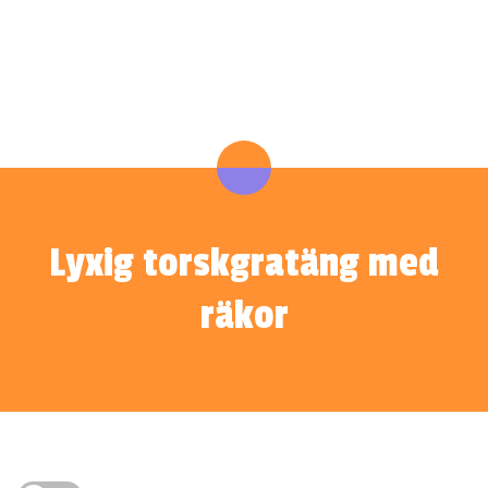
Lyxig torskgratäng med
räkor