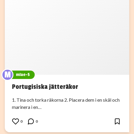
M
miae-5
Portugisiska jätteräkor
1. Tina och torka räkorna 2. Placera dem i en skål och
marinera i en…
0
0