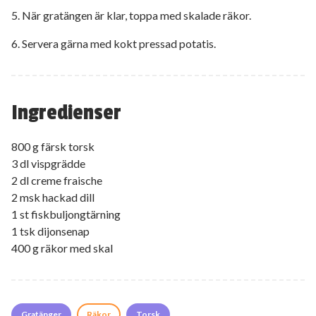
5. När gratängen är klar, toppa med skalade räkor.
6. Servera gärna med kokt pressad potatis.
Ingredienser
800 g färsk torsk
3 dl vispgrädde
2 dl creme fraische
2 msk hackad dill
1 st fiskbuljongtärning
1 tsk dijonsenap
400 g räkor med skal
Gratänger
Räkor
Torsk