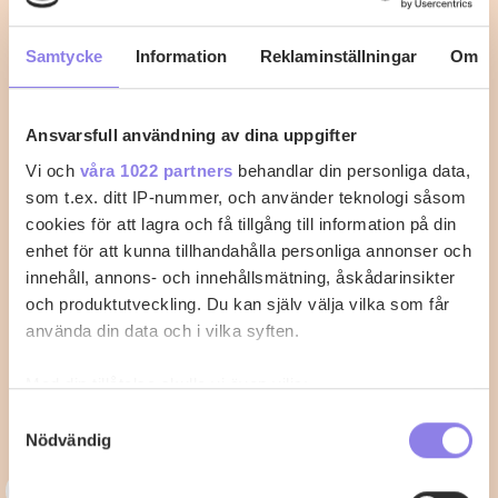
fisken.
Samtycke
Information
Reklaminställningar
Om
0
0
Ansvarsfull användning av dina uppgifter
Vi och
våra 1022 partners
behandlar din personliga data,
som t.ex. ditt IP-nummer, och använder teknologi såsom
cookies för att lagra och få tillgång till information på din
enhet för att kunna tillhandahålla personliga annonser och
innehåll, annons- och innehållsmätning, åskådarinsikter
och produktutveckling. Du kan själv välja vilka som får
använda din data och i vilka syften.
Med din tillåtelse skulle vi även vilja:
Samla in information om din geografiska plats
Samtyckesval
Nödvändig
som kan ha en noggrannhet på upp till flera meter
Identifiera din enhet genom att aktivt skanna den
T
topchef1972
för specifika kännetecken (fingeravtryck)