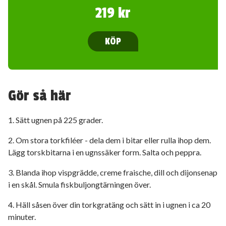
219 kr
KÖP
Gör så här
1. Sätt ugnen på 225 grader.
2. Om stora torkfiléer - dela dem i bitar eller rulla ihop dem.
Lägg torskbitarna i en ugnssäker form. Salta och peppra.
3. Blanda ihop vispgrädde, creme fraische, dill och dijonsenap
i en skål. Smula fiskbuljongtärningen över.
4. Häll såsen över din torkgratäng och sätt in i ugnen i ca 20
minuter.