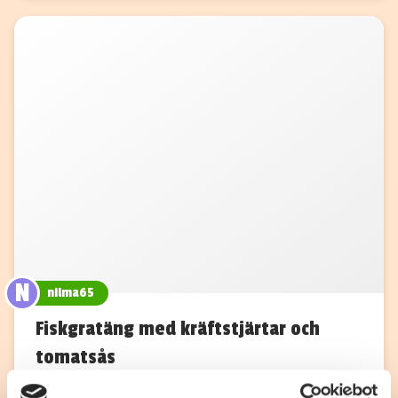
N
nilma65
Fiskgratäng med kräftstjärtar och
tomatsås
Med det här receptet går det inte att misslyckas med