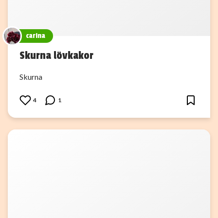
carina
Skurna lövkakor
Skurna
4
1