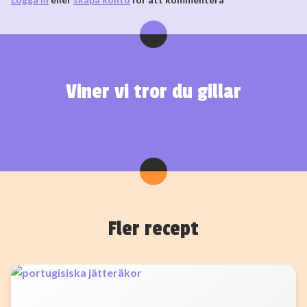
Viner vi tror du gillar
Fler recept