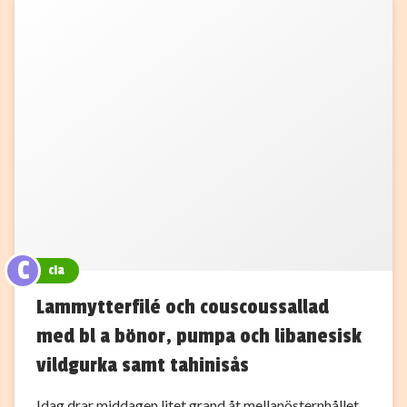
C
cia
Lammytterfilé och couscoussallad
med bl a bönor, pumpa och libanesisk
vildgurka samt tahinisås
Idag drar middagen litet grand åt mellanösternhållet