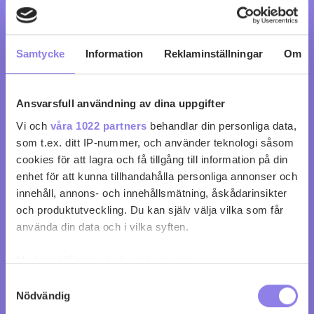
0
0
Samtycke
Information
Reklaminställningar
Om
Ansvarsfull användning av dina uppgifter
Vi och
våra 1022 partners
behandlar din personliga data,
som t.ex. ditt IP-nummer, och använder teknologi såsom
cookies för att lagra och få tillgång till information på din
enhet för att kunna tillhandahålla personliga annonser och
innehåll, annons- och innehållsmätning, åskådarinsikter
och produktutveckling. Du kan själv välja vilka som får
använda din data och i vilka syften.
Med din tillåtelse skulle vi även vilja:
Samla in information om din geografiska plats
Samtyckesval
Nödvändig
som kan ha en noggrannhet på upp till flera meter
Black Tower Fruity White
Identifiera din enhet genom att aktivt skanna den