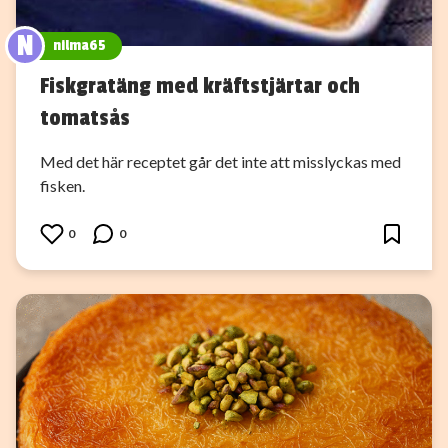
N
nilma65
Fiskgratäng med kräftstjärtar och
tomatsås
Med det här receptet går det inte att misslyckas med
fisken.
0
0