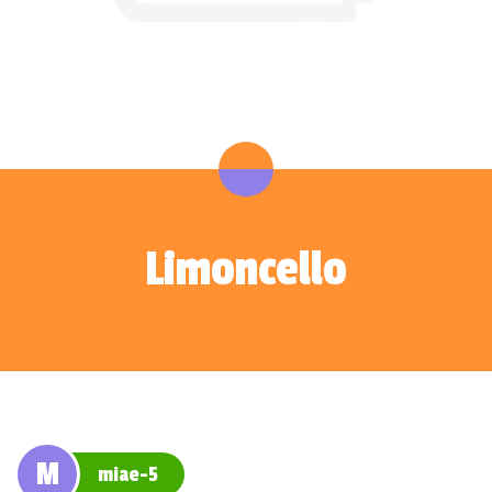
Limoncello
M
miae-5