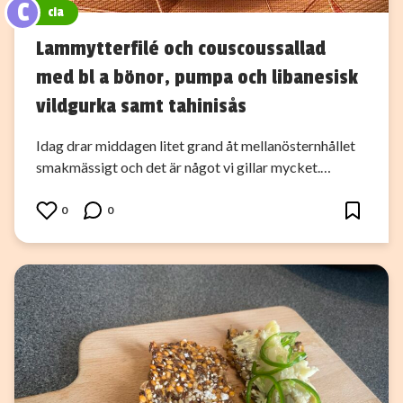
C
cia
Lammytterfilé och couscoussallad
med bl a bönor, pumpa och libanesisk
vildgurka samt tahinisås
Idag drar middagen litet grand åt mellanösternhållet
smakmässigt och det är något vi gillar mycket.…
0
0