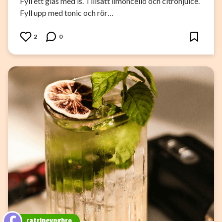
Fyll ett glas med is. Tillsätt limoncello och citronjuice.
Fyll upp med tonic och rör…
2
0
C
catrineyngbro