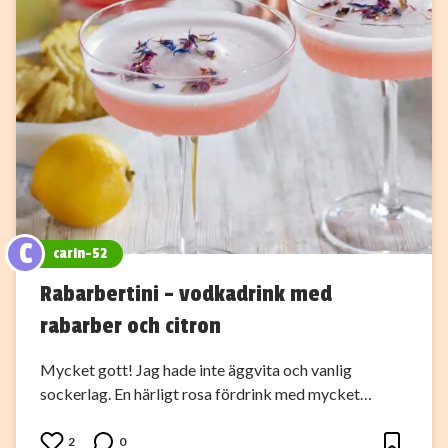
C
carin-52
Rabarbertini – vodkadrink med
rabarber och citron
Mycket gott! Jag hade inte äggvita och vanlig
sockerlag. En härligt rosa fördrink med mycket…
2
0