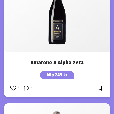
Amarone A Alpha Zeta
köp 249 kr
0
0