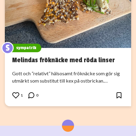
S
sympatrik
Melindas fröknäcke med röda linser
Gott och ”relativt” hälsosamt fröknäcke som gör sig
utmärkt som substitut till kex på ostbrickan.…
1
0