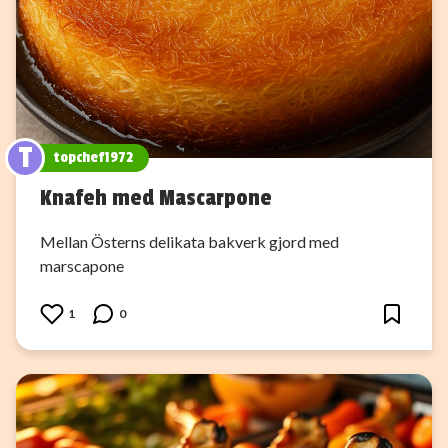
T
topchef1972
Knafeh med Mascarpone
Mellan Österns delikata bakverk gjord med
marscapone
1
0