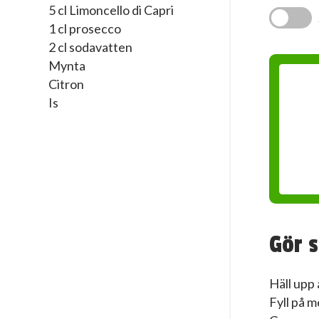
5 cl Limoncello di Capri
1 cl prosecco
2 cl sodavatten
Mynta
Citron
Is
Gör s
Häll upp 
Fyll på m