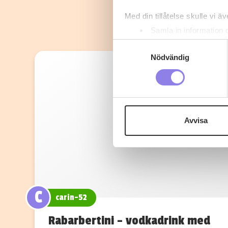
Med din tillåtelse skulle vi äve
Samla in information 
Identifiera din enhet 
Samtyckesval
Ta reda på mer om hur dina pe
Nödvändig
eller dra tillbaka ditt samtyc
Denna webbplats innehåller
eller äldre. Genom att besöka
Avvisa
Vi använder enhetsidentifierar
sociala medier och analysera 
till de sociala medier och a
med annan information som du 
C
carin-52
Rabarbertini – vodkadrink med