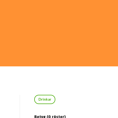
Drinkar
Betyg (
0
röster)