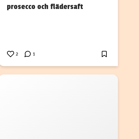
prosecco och flädersaft
2
1