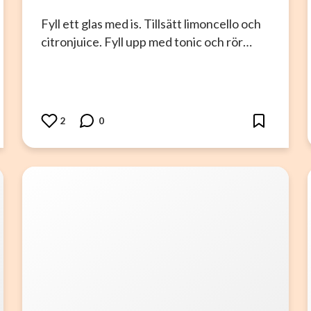
Fyll ett glas med is. Tillsätt limoncello och
citronjuice. Fyll upp med tonic och rör…
2
0