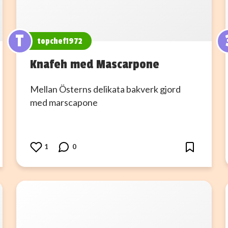
T
topchef1972
Knafeh med Mascarpone
Mellan Österns delikata bakverk gjord
med marscapone
1
0