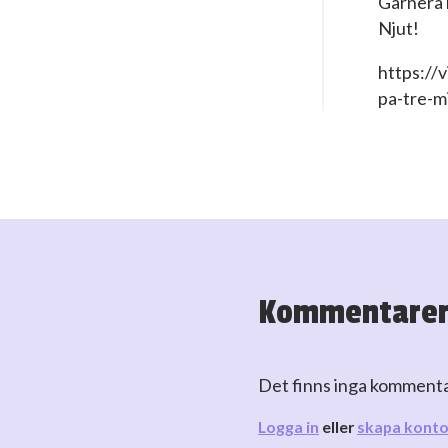
Garnera 
Njut!
https://
pa-tre-m
Kommentare
Det finns inga komment
Logga in
eller
skapa kont