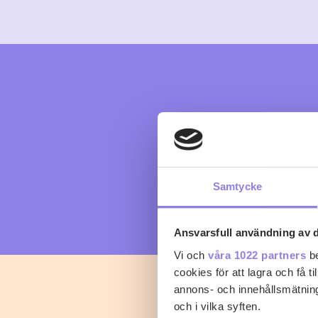
Samtycke
Ansvarsfull användning av d
Vi och
våra 1022 partners
be
cookies för att lagra och få t
annons- och innehållsmätning
och i vilka syften.