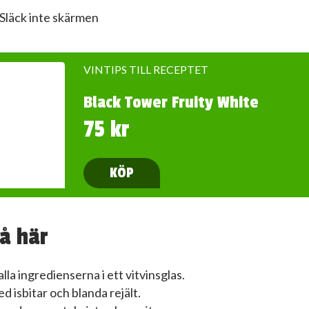
Släck inte skärmen
VINTIPS TILL RECEPTET
Black Tower Fruity White
75 kr
KÖP
å här
alla ingredienserna i ett vitvinsglas.
ed isbitar och blanda rejält.