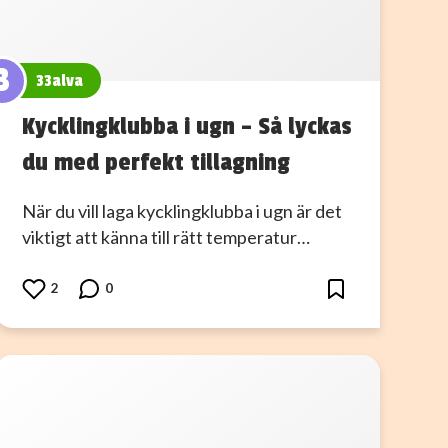
3
33alva
Kycklingklubba i ugn – Så lyckas
du med perfekt tillagning
När du vill laga kycklingklubba i ugn är det
viktigt att känna till rätt temperatur…
2
0