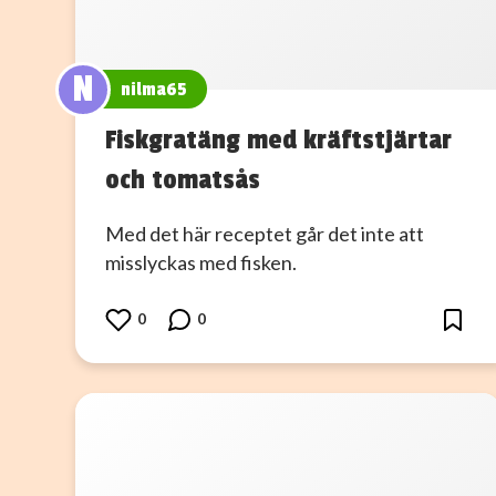
N
nilma65
Fiskgratäng med kräftstjärtar
och tomatsås
Med det här receptet går det inte att
misslyckas med fisken.
0
0