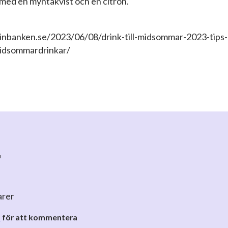
med en myntakvist och en citron.
vinbanken.se/2023/06/08/drink-till-midsommar-2023-tips-
idsommardrinkar/
r
arer
o
för att kommentera