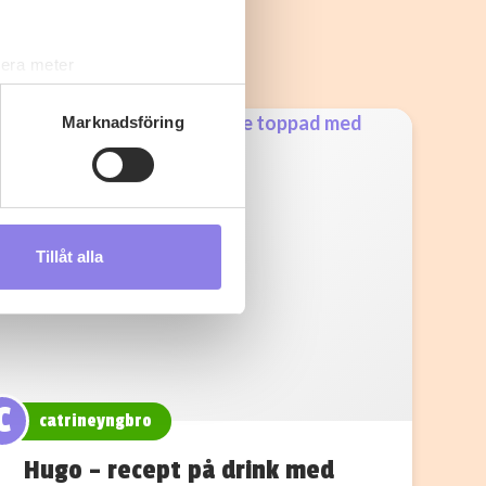
lera meter
ryck)
ljsektionen
. Du kan ändra
Marknadsföring
s måste du därför vara 25 år
Tillåt alla
andahålla funktioner för
n information från din enhet
 tur kombinera informationen
deras tjänster.
C
catrineyngbro
Hugo – recept på drink med