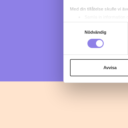
Med din tillåtelse skulle vi äve
Samla in information 
Identifiera din enhet 
Samtyckesval
Ta reda på mer om hur dina pe
Nödvändig
eller dra tillbaka ditt samtyc
Denna webbplats innehåller
eller äldre. Genom att besöka
Avvisa
Vi använder enhetsidentifierar
sociala medier och analysera 
till de sociala medier och a
med annan information som du 