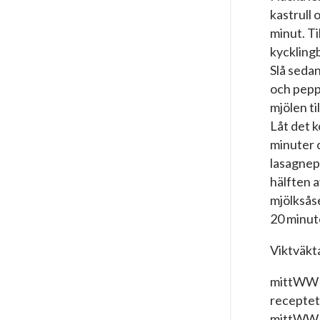
kastrull 
minut. Ti
kyckling
Slå sedan
och peppr
mjölen ti
Låt det k
minuter 
lasagnep
hälften a
mjölksåse
20 minut
Viktväkt
mittWW S
receptet
mittWW S