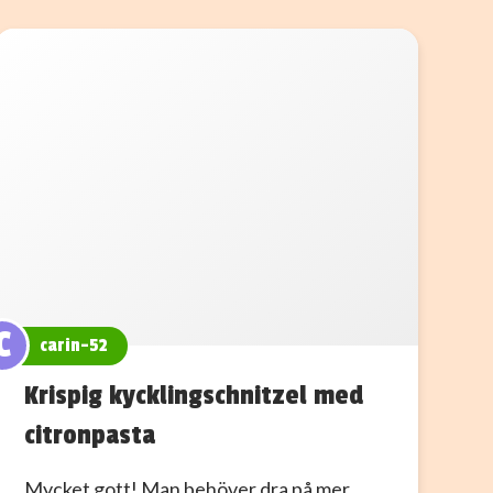
C
carin-52
Krispig kycklingschnitzel med
citronpasta
Mycket gott! Man behöver dra på mer