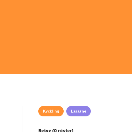
Kyckling
Lasagne
Betyg (
0
röster)