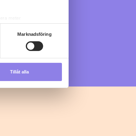
lera meter
ryck)
ljsektionen
. Du kan ändra
Marknadsföring
s måste du därför vara 25 år
Tillåt alla
andahålla funktioner för
n information från din enhet
 tur kombinera informationen
deras tjänster.