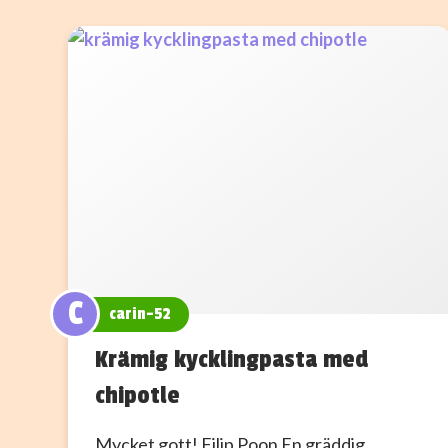
C
carin-52
Krämig kycklingpasta med
chipotle
Mycket gott! Filip Poon En gräddig