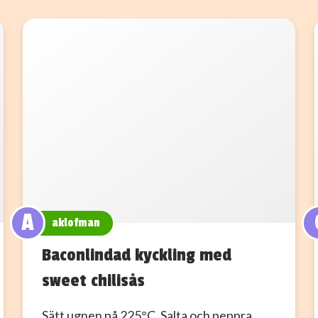
A
aklofman
Baconlindad kyckling med
sweet chilisås
Sätt ugnen på 225°C. Salta och peppra