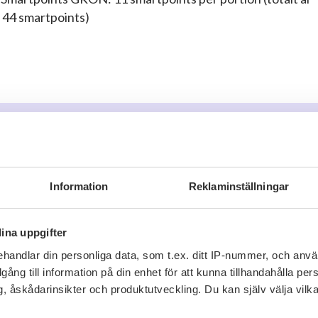
 44 smartpoints)
r
Information
Reklaminställningar
arer
ina uppgifter
o
för att kommentera
handlar din personliga data, som t.ex. ditt IP-nummer, och anv
illgång till information på din enhet för att kunna tillhandahålla pe
, åskådarinsikter och produktutveckling. Du kan själv välja vilk