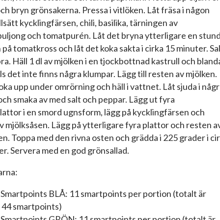
och bryn grönsakerna. Pressa i vitlöken. Låt fräsa i någon
llsätt kycklingfärsen, chili, basilika, tärningen av
buljong och tomatpurén. Låt det bryna ytterligare en stund
 på tomatkross och låt det koka sakta i cirka 15 minuter. Sa
a. Häll 1 dl av mjölken i en tjockbottnad kastrull och blanda
lls det inte finns några klumpar. Lägg till resten av mjölken.
oka upp under omrörning och häll i vattnet. Låt sjuda i någ
och smaka av med salt och peppar. Lägg ut fyra
lattor i en smord ugnsform, lägg på kycklingfärsen och
v mjölksåsen. Lägg på ytterligare fyra plattor och resten a
n. Toppa med den rivna osten och grädda i 225 grader i ci
er. Servera med en god grönsallad.
arna:
martpoints BLÅ: 11 smartpoints per portion (totalt är
 44 smartpoints)
martpoints GRÖN: 11 smartpoints per portion (totalt är