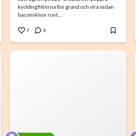
kycklingfiléerna lite grand och vira sedan
baconskivor runt…
7
0