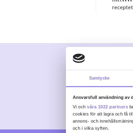
receptet
Kommentare
Samtycke
Det finns inga komment
Ansvarsfull användning av d
Logga in
eller
skapa kont
Vi och
våra 1022 partners
be
cookies för att lagra och få t
annons- och innehållsmätning
och i vilka syften.