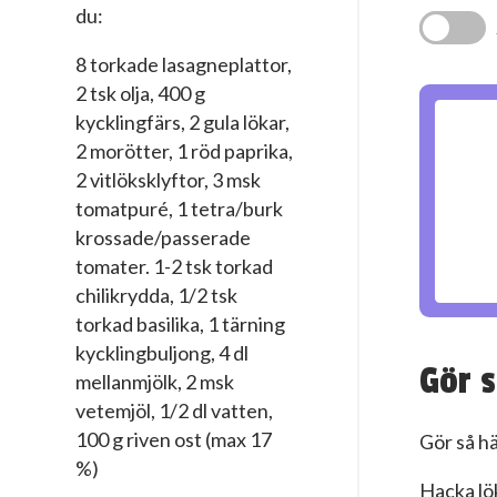
du:
8 torkade lasagneplattor,
2 tsk olja, 400 g
kycklingfärs, 2 gula lökar,
2 morötter, 1 röd paprika,
2 vitlöksklyftor, 3 msk
tomatpuré, 1 tetra/burk
krossade/passerade
tomater. 1-2 tsk torkad
chilikrydda, 1/2 tsk
torkad basilika, 1 tärning
kycklingbuljong, 4 dl
Gör s
mellanmjölk, 2 msk
vetemjöl, 1/2 dl vatten,
100 g riven ost (max 17
Gör så hä
%)
Hacka lök