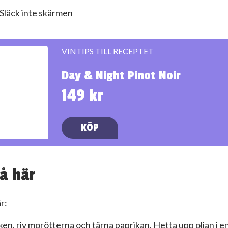
Släck inte skärmen
VINTIPS TILL RECEPTET
Day & Night Pinot Noir
149 kr
KÖP
å här
r:
en, riv morötterna och tärna paprikan. Hetta upp oljan i e