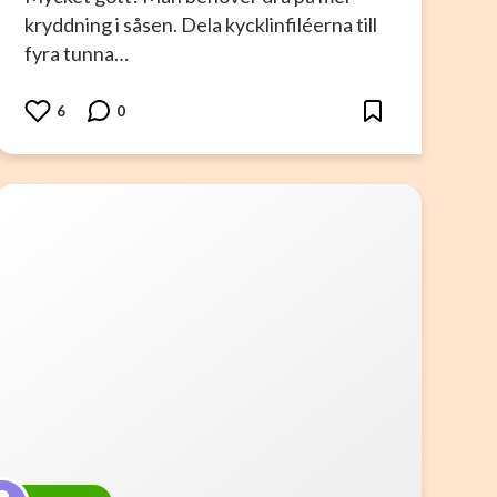
kryddning i såsen. Dela kycklinfiléerna till
fyra tunna…
6
0