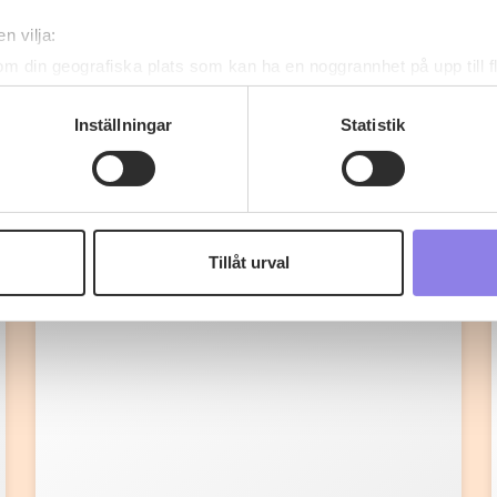
n vilja:
om din geografiska plats som kan ha en noggrannhet på upp till f
genom att aktivt skanna den för specifika kännetecken (fingeravt
rsonliga uppgifter behandlas och ställ in dina preferenser i
deta
Inställningar
Statistik
ke när som helst från cookie-förklaringen.
Fler recept
 information om alkoholdrycker.
För besök på denna webbplat
 webbplatsen intygar du att du är 25 år eller äldre.
Tillåt urval
e för att anpassa innehållet och annonserna till användarna, tillh
vår trafik. Vi vidarebefordrar även sådana identifierare och anna
nnons- och analysföretag som vi samarbetar med. Dessa kan i sin
har tillhandahållit eller som de har samlat in när du har använt 