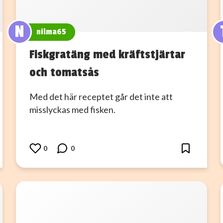
N
nilma65
Fiskgratäng med kräftstjärtar
och tomatsås
Med det här receptet går det inte att
misslyckas med fisken.
0
0