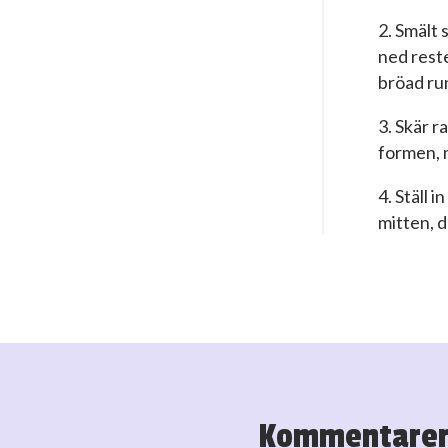
2. Smält 
ned rest
bröad ru
3. Skär r
formen, m
4. Ställ 
mitten, d
Kommentare