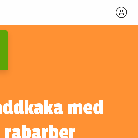
addkaka med
rabarber