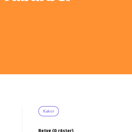
Kakor
Betyg (
0
röster)