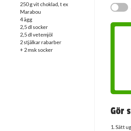
250 g vit choklad, t ex
Marabou
4 ägg
2,5 dl socker
2,5 dl vetemjöl
2 stjälkar rabarber
+ 2 msk socker
Gör s
1. Sätt u