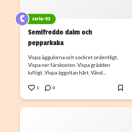
C
carin-52
Semifreddo daim och
pepparkaka
Vispa äggulorna och sockret ordentligt.
Vispa ner färskosten. Vispa grädden
luftigt. Vispa äggvitan hårt. Vänd…
1
0