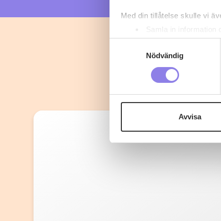
Med din tillåtelse skulle vi äve
Samla in information 
Identifiera din enhet 
Samtyckesval
Ta reda på mer om hur dina pe
Nödvändig
eller dra tillbaka ditt samtyc
Denna webbplats innehåller
eller äldre. Genom att besöka
Avvisa
Vi använder enhetsidentifierar
sociala medier och analysera 
till de sociala medier och a
med annan information som du 