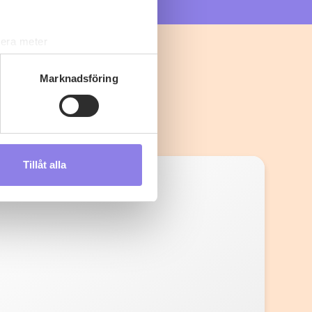
lera meter
ryck)
ljsektionen
. Du kan ändra
Marknadsföring
s måste du därför vara 25 år
Tillåt alla
andahålla funktioner för
n information från din enhet
 tur kombinera informationen
deras tjänster.