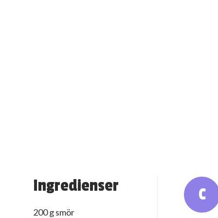
Ingredienser
C
200 g smör