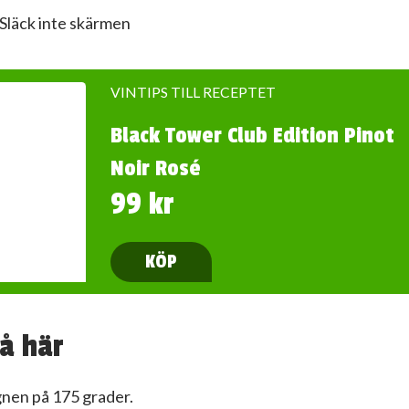
Släck inte skärmen
VINTIPS TILL RECEPTET
Black Tower Club Edition Pinot
Noir Rosé
99 kr
KÖP
å här
gnen på 175 grader.