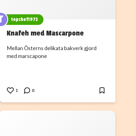
T
topchef1972
Knafeh med Mascarpone
Mellan Österns delikata bakverk gjord
med marscapone
1
0