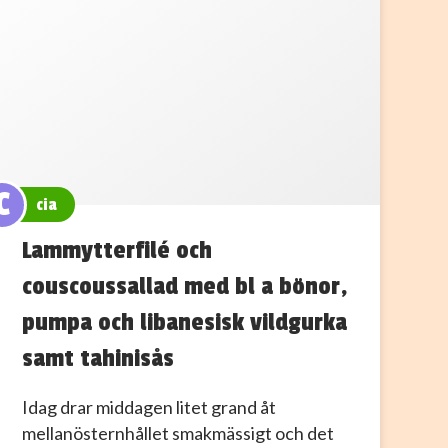
C
cia
Lammytterfilé och
couscoussallad med bl a bönor,
pumpa och libanesisk vildgurka
samt tahinisås
Idag drar middagen litet grand åt
mellanösternhållet smakmässigt och det