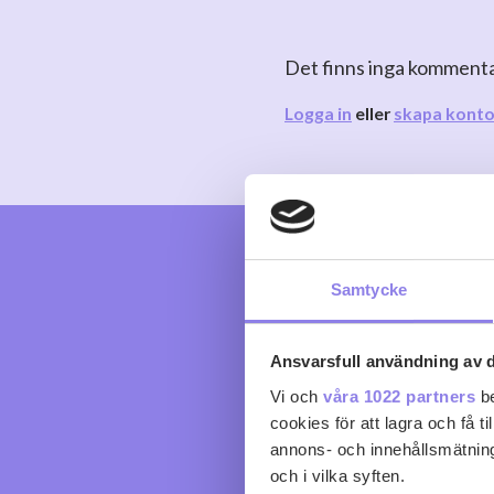
Det finns inga komment
Logga in
eller
skapa kont
Samtycke
Ansvarsfull användning av d
Vi och
våra 1022 partners
be
cookies för att lagra och få t
annons- och innehållsmätning
och i vilka syften.