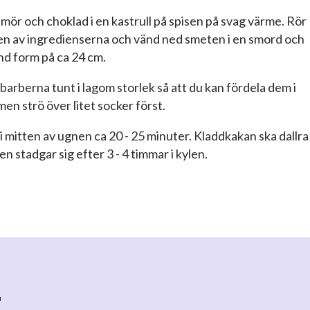
smör och choklad i en kastrull på spisen på svag värme. Rör
en av ingredienserna och vänd ned smeten i en smord och
nd form på ca 24 cm.
abarberna tunt i lagom storlek så att du kan fördela dem i
en strö över litet socker först.
in i mitten av ugnen ca 20 - 25 minuter. Kladdkakan ska dallra 
en stadgar sig efter 3 - 4 timmar i kylen.
r