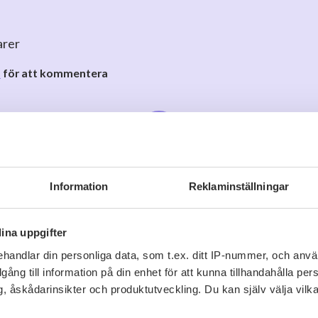
arer
o
för att kommentera
Information
Reklaminställningar
Viner vi tror du gillar
ina uppgifter
handlar din personliga data, som t.ex. ditt IP-nummer, och anv
illgång till information på din enhet för att kunna tillhandahålla pe
, åskådarinsikter och produktutveckling. Du kan själv välja vilk