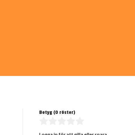
Betyg (
0
röster)
Logga in för att gilla eller spara