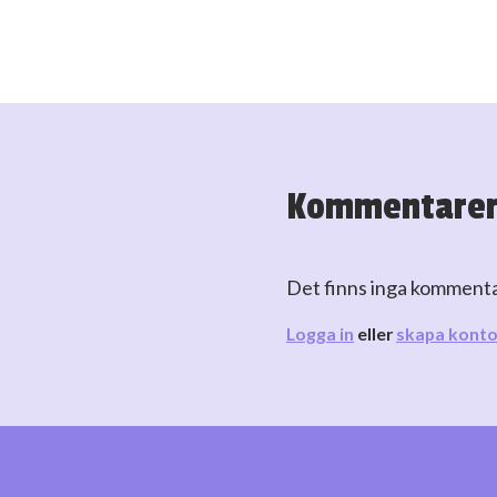
Kommentare
Det finns inga komment
Logga in
eller
skapa kont