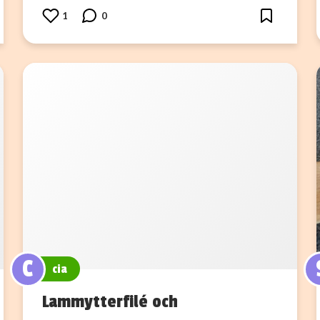
1
0
C
cia
Lammytterfilé och