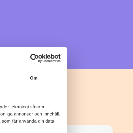
Om
änder teknologi såsom
rsonliga annonser och innehåll,
a som får använda din data