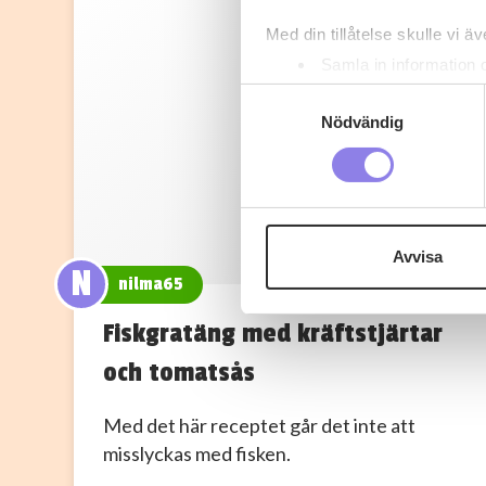
Med din tillåtelse skulle vi äve
Samla in information 
Identifiera din enhet 
Samtyckesval
Ta reda på mer om hur dina pe
Nödvändig
eller dra tillbaka ditt samtyc
Denna webbplats innehåller
eller äldre. Genom att besöka
Avvisa
N
Vi använder enhetsidentifierar
nilma65
sociala medier och analysera 
Fiskgratäng med kräftstjärtar
till de sociala medier och a
med annan information som du 
och tomatsås
Med det här receptet går det inte att
misslyckas med fisken.