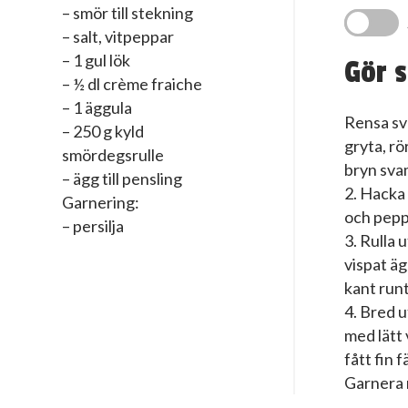
– smör till stekning
– salt, vitpeppar
– 1 gul lök
Gör s
– ½ dl crème fraiche
– 1 äggula
Rensa sv
– 250 g kyld
gryta, rö
smördegsrulle
bryn svam
– ägg till pensling
2. Hacka 
Garnering:
och pepp
– persilja
3. Rulla 
vispat ä
kant run
4. Bred 
med lätt 
fått fin 
Garnera 