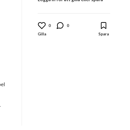
0
0
bel
r