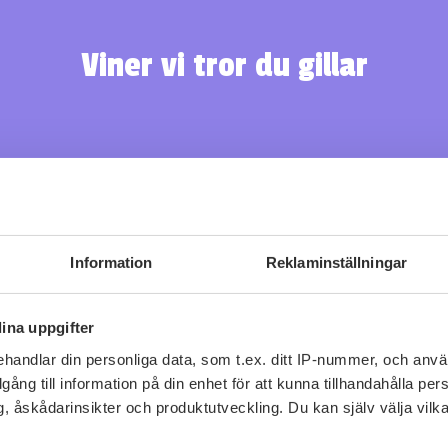
Viner vi tror du gillar
Information
Reklaminställningar
ina uppgifter
Fler recept
handlar din personliga data, som t.ex. ditt IP-nummer, och anv
illgång till information på din enhet för att kunna tillhandahålla pe
, åskådarinsikter och produktutveckling. Du kan själv välja vilk