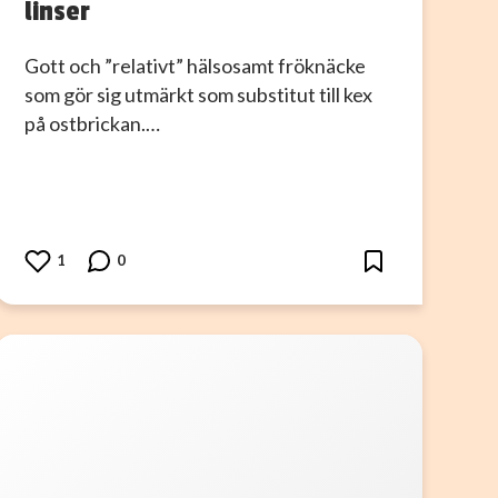
linser
Gott och ”relativt” hälsosamt fröknäcke
som gör sig utmärkt som substitut till kex
på ostbrickan.…
1
0