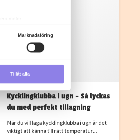
lera meter
ryck)
ljsektionen
. Du kan ändra
Marknadsföring
s måste du därför vara 25 år
Tillåt alla
3
andahålla funktioner för
33alva
n information från din enhet
Kycklingklubba i ugn – Så lyckas
 tur kombinera informationen
deras tjänster.
du med perfekt tillagning
När du vill laga kycklingklubba i ugn är det
viktigt att känna till rätt temperatur…