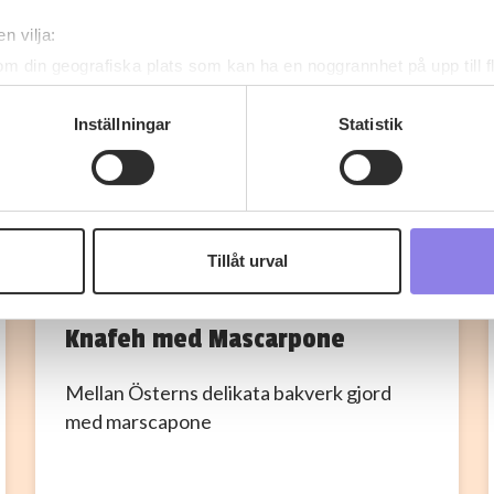
n vilja:
om din geografiska plats som kan ha en noggrannhet på upp till f
genom att aktivt skanna den för specifika kännetecken (fingeravt
rsonliga uppgifter behandlas och ställ in dina preferenser i
deta
Inställningar
Statistik
ke när som helst från cookie-förklaringen.
 information om alkoholdrycker.
För besök på denna webbplat
 webbplatsen intygar du att du är 25 år eller äldre.
Tillåt urval
T
e för att anpassa innehållet och annonserna till användarna, tillh
topchef1972
vår trafik. Vi vidarebefordrar även sådana identifierare och anna
Knafeh med Mascarpone
nnons- och analysföretag som vi samarbetar med. Dessa kan i sin
har tillhandahållit eller som de har samlat in när du har använt 
Mellan Österns delikata bakverk gjord
med marscapone