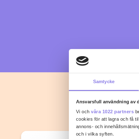
Samtycke
Ansvarsfull användning av d
Vi och
våra 1022 partners
be
cookies för att lagra och få t
annons- och innehållsmätning
och i vilka syften.