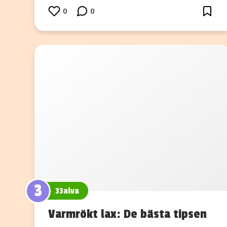
0
0
3
33alva
Varmrökt lax: De bästa tipsen