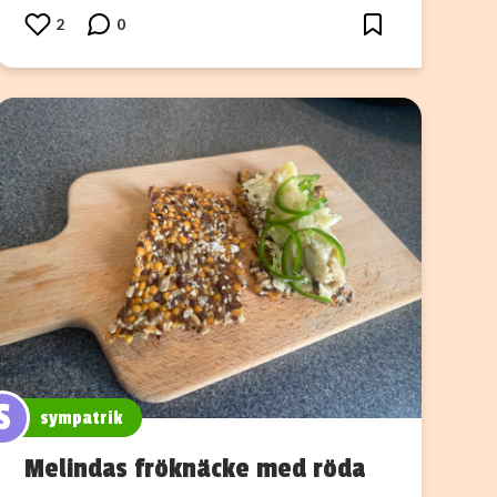
2
0
S
sympatrik
Melindas fröknäcke med röda