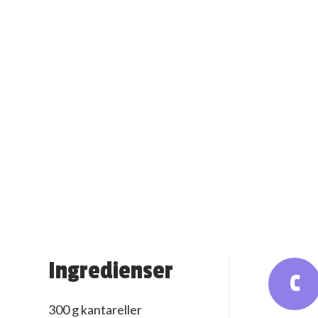
Ingredienser
C
300 g kantareller