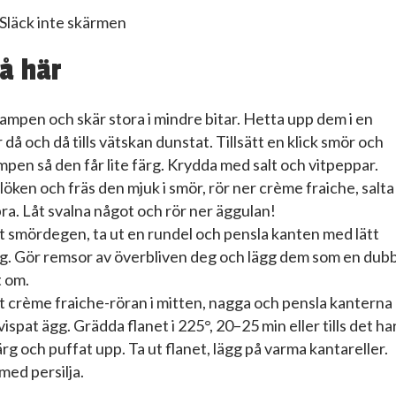
Släck inte skärmen
å här
ampen och skär stora i mindre bitar. Hetta upp dem i en
r då och då tills vätskan dunstat. Tillsätt en klick smör och
pen så den får lite färg. Krydda med salt och vitpeppar.
löken och fräs den mjuk i smör, rör ner crème fraiche, salta
ra. Låt svalna något och rör ner äggulan!
ut smördegen, ta ut en rundel och pensla kanten med lätt
gg. Gör remsor av överbliven deg och lägg dem som en dub
t om.
ut crème fraiche-röran i mitten, nagga och pensla kanterna
vispat ägg. Grädda flanet i 225°, 20–25 min eller tills det ha
färg och puffat upp. Ta ut flanet, lägg på varma kantareller.
med persilja.