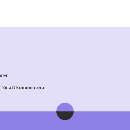
r
arer
o
för att kommentera