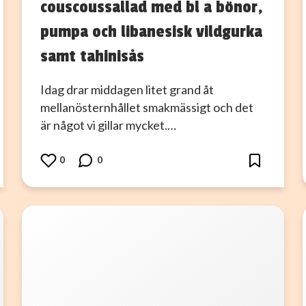
couscoussallad med bl a bönor,
pumpa och libanesisk vildgurka
samt tahinisås
Idag drar middagen litet grand åt
mellanösternhållet smakmässigt och det
är något vi gillar mycket.…
0
0