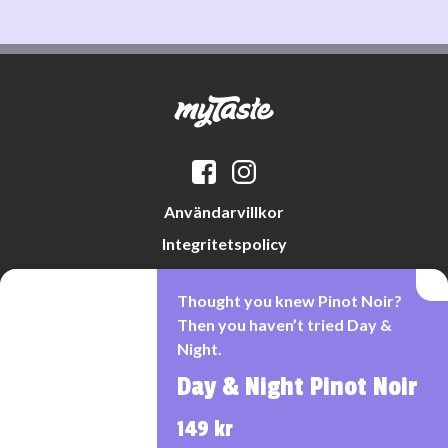
Användarvillkor
Integritetspolicy
Datapreferenser
Thought you knew Pinot Noir?
Cookiepolicy
Then you haven’t tried Day &
Night.
Day & Night Pinot Noir
Denna webbplats drivs av Vinklubben i Norden AB
© 2026 mytaste.se
149 kr