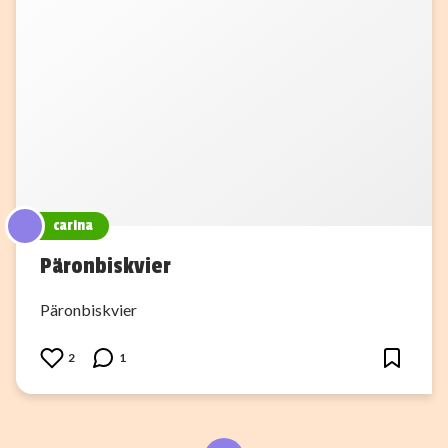
carina
Päronbiskvier
Päronbiskvier
2
1