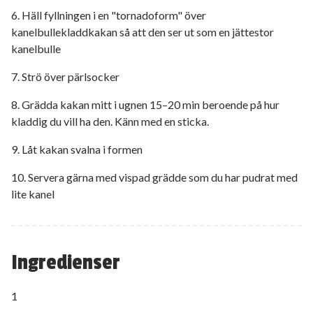
6. Häll fyllningen i en "tornadoform" över
kanelbullekladdkakan så att den ser ut som en jättestor
kanelbulle
7. Strö över pärlsocker
8. Grädda kakan mitt i ugnen 15–20 min beroende på hur
kladdig du vill ha den. Känn med en sticka.
9. Låt kakan svalna i formen
10. Servera gärna med vispad grädde som du har pudrat med
lite kanel
Ingredienser
1