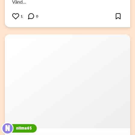
Vänd…
1
0
N
nilma65