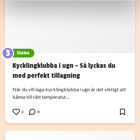
Dessa kan i sin tur kombinera informationen med annan
information som du har tillhandahållit eller som de har
samlat in när du har använt deras tjänster.
3
33alva
Kycklingklubba i ugn – Så lyckas du
med perfekt tillagning
När du vill laga kycklingklubba i ugn är det viktigt att
känna till rätt temperatur…
2
0