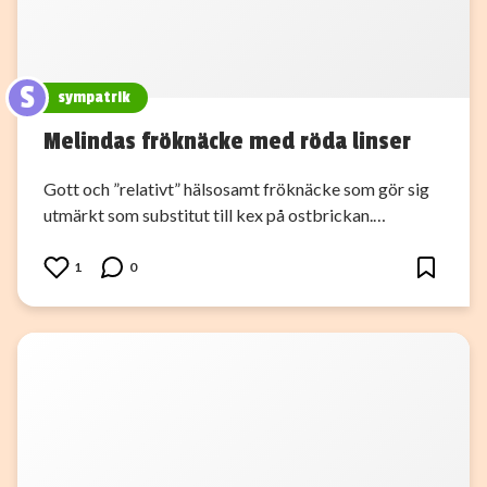
S
sympatrik
Melindas fröknäcke med röda linser
Gott och ”relativt” hälsosamt fröknäcke som gör sig
utmärkt som substitut till kex på ostbrickan.…
1
0