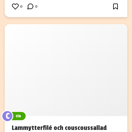
0
0
C
cia
Lammytterfilé och couscoussallad