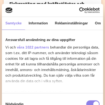
Fiskgratäng med kräftstjärtar och
tomatsås
Med det här receptet går det inte att misslyckas med
Samtycke
Information
Reklaminställningar
Om
fisken.
0
0
Ansvarsfull användning av dina uppgifter
Vi och
våra 1022 partners
behandlar din personliga data,
som t.ex. ditt IP-nummer, och använder teknologi såsom
cookies för att lagra och få tillgång till information på din
enhet för att kunna tillhandahålla personliga annonser och
innehåll, annons- och innehållsmätning, åskådarinsikter
och produktutveckling. Du kan själv välja vilka som får
använda din data och i vilka syften.
Med din tillåtelse skulle vi även vilja:
Samla in information om din geografiska plats
Samtyckesval
Nödvändig
som kan ha en noggrannhet på upp till flera meter