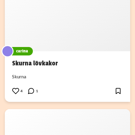
carina
Skurna lövkakor
Skurna
4
1